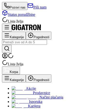
Piši nam
Pozovi nas
Status porudžbine
Lista želja
Kategorije
Pogodnosti
Lista želja
Korpa
Kategorije
Pogodnosti
Akcije
Prodavnice
Načini plaćanja
Isporuka
Karijera