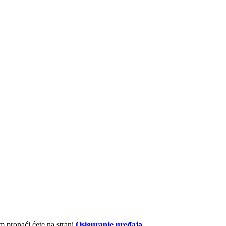
 pronaći ćete na strani
Osiguranje uređaja
.