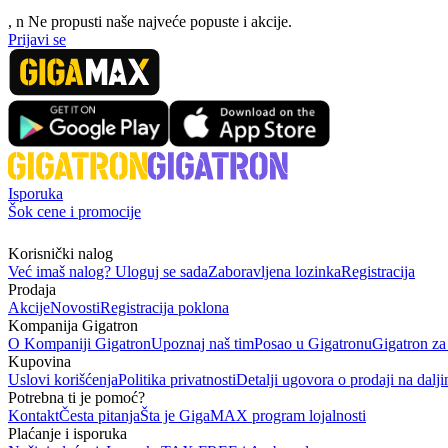
, n
N
e propusti naše najveće popuste i akcije.
Prijavi se
Isporuka
Šok cene i promocije
Korisnički nalog
Već imaš nalog? Uloguj se sada
Zaboravljena lozinka
Registracija
Prodaja
Akcije
Novosti
Registracija poklona
Kompanija Gigatron
O Kompaniji Gigatron
Upoznaj naš tim
Posao u Gigatronu
Gigatron za
Kupovina
Uslovi korišćenja
Politika privatnosti
Detalji ugovora o prodaji na dalji
Potrebna ti je pomoć?
Kontakt
Česta pitanja
Šta je GigaMAX program lojalnosti
Plaćanje i isporuka