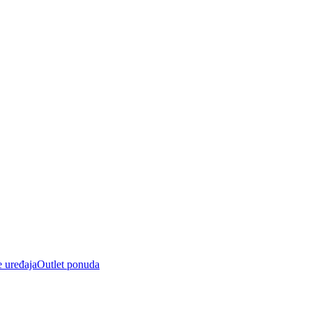
e uređaja
Outlet ponuda