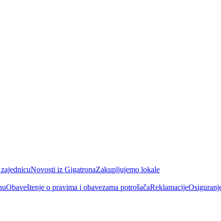
 zajednicu
Novosti iz Gigatrona
Zakupljujemo lokale
nu
Obaveštenje o pravima i obavezama potrošača
Reklamacije
Osiguranj