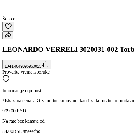
Šok cena
LEONARDO VERRELI 3020031-002 Torbic
EAN:
4049096960023
Proverite vreme isporuke
Informacije o popustu
*Iskazana cena važi za online kupovinu, kao i za kupovinu u prodav
999
,
00
RSD
Na rate bez kamate od
84,00
RSD
/mesečno