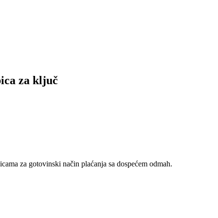
a za ključ
nicama za gotovinski način plaćanja sa dospećem odmah.