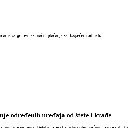
nicama za gotovinski način plaćanja sa dospećem odmah.
nje određenih uređaja od štete i krađe
 premije osiguranja. Detalje i spisak uređaja obuhvaćenih ovom uslugom