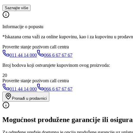
Saznajte više
Informacije o popustu
*Iskazana cena važi za online kupovinu, kao i za kupovinu u prodav
Proverite stanje pozivom call centra
011 44 14 000
066 6 67 67 67
Broj bodova koji ostvarujete kupovinom ovog proizvoda:
20
Proverite stanje pozivom call centra
011 44 14 000
066 6 67 67 67
Pronađi u prodavnici
Mogućnost produžene garancije ili osigura
Za određene uređaje dostupna je opcija produžene garancije uz uplatu