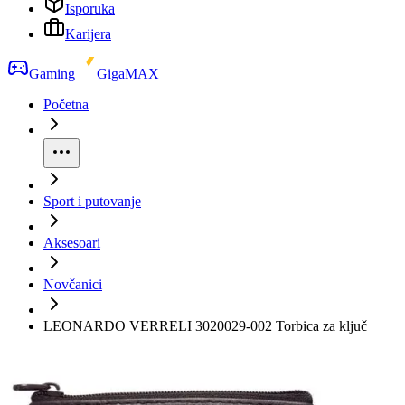
Isporuka
Karijera
Gaming
GigaMAX
Početna
Sport i putovanje
Aksesoari
Novčanici
LEONARDO VERRELI 3020029-002 Torbica za ključ