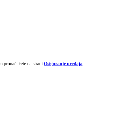
 pronaći ćete na strani
Osiguranje uređaja
.