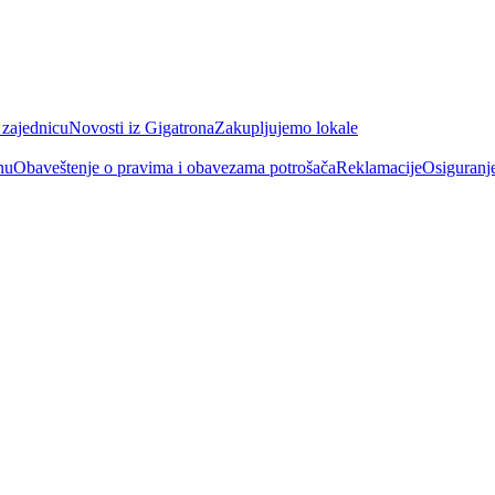
 zajednicu
Novosti iz Gigatrona
Zakupljujemo lokale
nu
Obaveštenje o pravima i obavezama potrošača
Reklamacije
Osiguranj