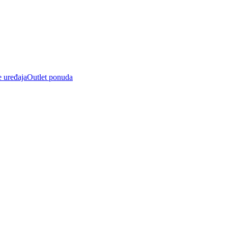
e uređaja
Outlet ponuda