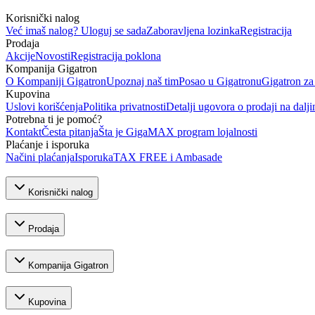
Korisnički nalog
Već imaš nalog? Uloguj se sada
Zaboravljena lozinka
Registracija
Prodaja
Akcije
Novosti
Registracija poklona
Kompanija Gigatron
O Kompaniji Gigatron
Upoznaj naš tim
Posao u Gigatronu
Gigatron za
Kupovina
Uslovi korišćenja
Politika privatnosti
Detalji ugovora o prodaji na dalji
Potrebna ti je pomoć?
Kontakt
Česta pitanja
Šta je GigaMAX program lojalnosti
Plaćanje i isporuka
Načini plaćanja
Isporuka
TAX FREE i Ambasade
Korisnički nalog
Prodaja
Kompanija Gigatron
Kupovina