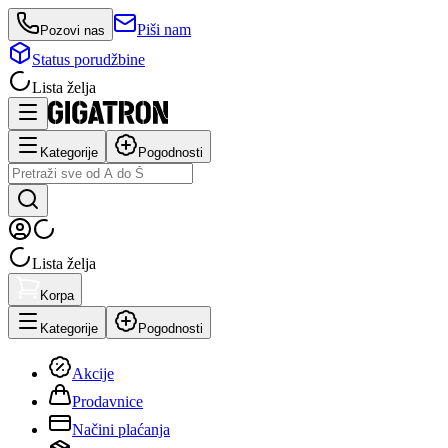
Piši nam
Pozovi nas
Status porudžbine
Lista želja
Kategorije
Pogodnosti
Lista želja
Korpa
Kategorije
Pogodnosti
Akcije
Prodavnice
Načini plaćanja