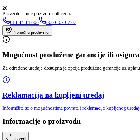
20
Proverite stanje pozivom call centra
011 44 14 000
066 6 67 67 67
Pronađi u prodavnici
Mogućnost produžene garancije ili osigura
Za određene uređaje dostupna je opcija produžene garancije uz uplatu
Reklamacija na kupljeni uređaj
Informišite se o mogućnostima povrata i reklamacije kupljenog uređaj
Informacije o proizvodu
Uporedi