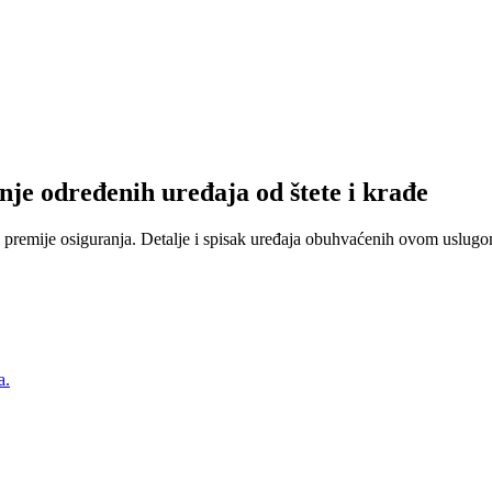
nje određenih uređaja od štete i krađe
 premije osiguranja. Detalje i spisak uređaja obuhvaćenih ovom uslugom
a.