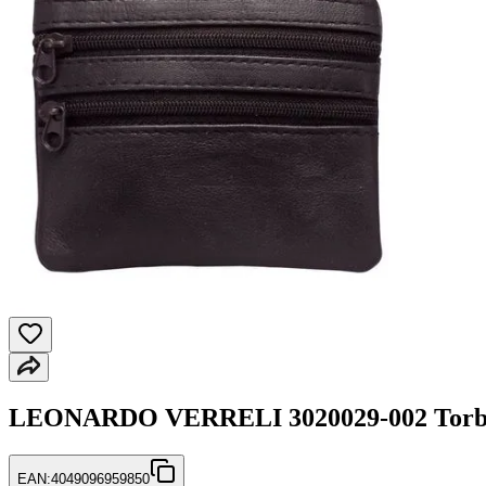
LEONARDO VERRELI 3020029-002 Torbic
EAN:
4049096959850