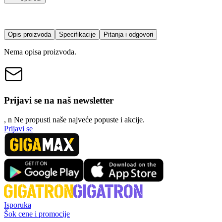
Opis proizvoda
Specifikacije
Pitanja i odgovori
Nema opisa proizvoda.
Prijavi se na naš newsletter
, n
N
e propusti naše najveće popuste i akcije.
Prijavi se
Isporuka
Šok cene i promocije