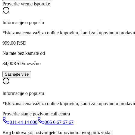
Proverite vreme isporuke
Informacije o popustu
*Iskazana cena važi za online kupovinu, kao i za kupovinu u prodav
999
,
00
RSD
Na rate bez kamate od
84,00
RSD
/mesečno
Saznajte više
Informacije o popustu
*Iskazana cena važi za online kupovinu, kao i za kupovinu u prodav
Proverite stanje pozivom call centra
011 44 14 000
066 6 67 67 67
Broj bodova koji ostvarujete kupovinom ovog proizvoda: