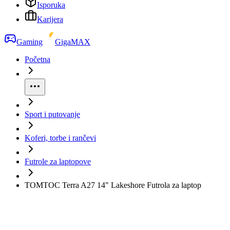
Isporuka
Karijera
Gaming
GigaMAX
Početna
Sport i putovanje
Koferi, torbe i rančevi
Futrole za laptopove
TOMTOC Terra A27 14" Lakeshore Futrola za laptop