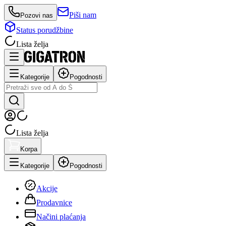
Piši nam
Pozovi nas
Status porudžbine
Lista želja
Kategorije
Pogodnosti
Lista želja
Korpa
Kategorije
Pogodnosti
Akcije
Prodavnice
Načini plaćanja