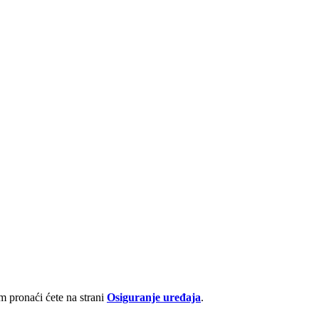
 pronaći ćete na strani
Osiguranje uređaja
.