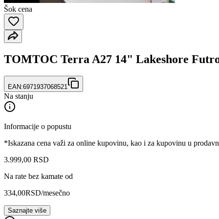
Šok cena
TOMTOC Terra A27 14" Lakeshore Futrol
EAN:
6971937068521
Na stanju
Informacije o popustu
*Iskazana cena važi za online kupovinu, kao i za kupovinu u prodav
3.999
,
00
RSD
Na rate bez kamate od
334,00
RSD
/mesečno
Saznajte više