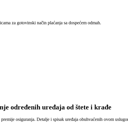
nicama za gotovinski način plaćanja sa dospećem odmah.
nje određenih uređaja od štete i krađe
 premije osiguranja. Detalje i spisak uređaja obuhvaćenih ovom uslugom