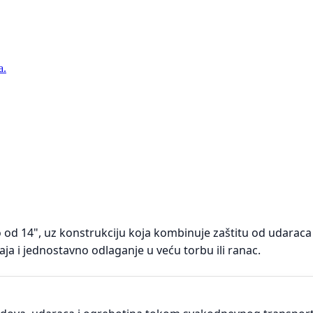
a.
od 14", uz konstrukciju koja kombinuje zaštitu od udaraca 
i jednostavno odlaganje u veću torbu ili ranac.