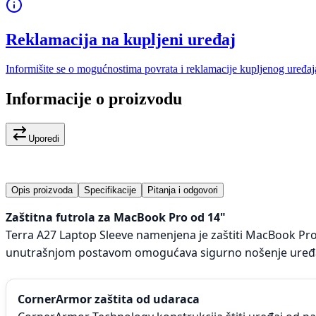
Reklamacija na kupljeni uređaj
Informišite se o mogućnostima povrata i reklamacije kupljenog uređaj
Informacije o proizvodu
Uporedi
Opis proizvoda
Specifikacije
Pitanja i odgovori
Zaštitna futrola za MacBook Pro od 14"
Terra A27 Laptop Sleeve namenjena je zaštiti MacBook Pro 
unutrašnjom postavom omogućava sigurno nošenje uređaja 
CornerArmor zaštita od udaraca