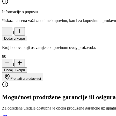
Informacije o popustu
*Iskazana cena važi za online kupovinu, kao i za kupovinu u prodav
1
Dodaj u korpu
Broj bodova koji ostvarujete kupovinom ovog proizvoda:
80
1
Dodaj u korpu
Pronađi u prodavnici
Mogućnost produžene garancije ili osigura
Za određene uređaje dostupna je opcija produžene garancije uz uplatu