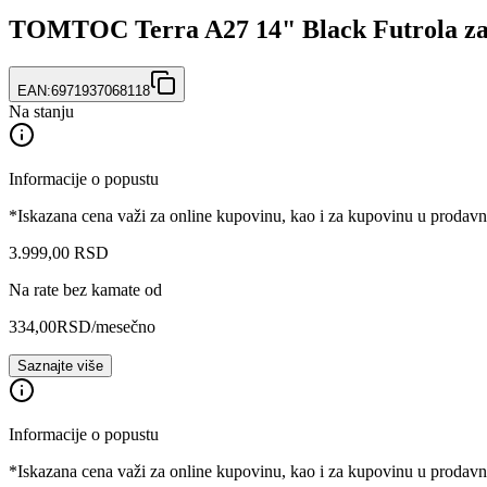
TOMTOC Terra A27 14" Black Futrola za
EAN:
6971937068118
Na stanju
Informacije o popustu
*Iskazana cena važi za online kupovinu, kao i za kupovinu u prodav
3.999
,
00
RSD
Na rate bez kamate od
334,00
RSD
/mesečno
Saznajte više
Informacije o popustu
*Iskazana cena važi za online kupovinu, kao i za kupovinu u prodav