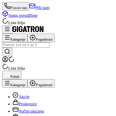
Piši nam
Pozovi nas
Status porudžbine
Lista želja
Kategorije
Pogodnosti
Lista želja
Korpa
Kategorije
Pogodnosti
Akcije
Prodavnice
Načini plaćanja