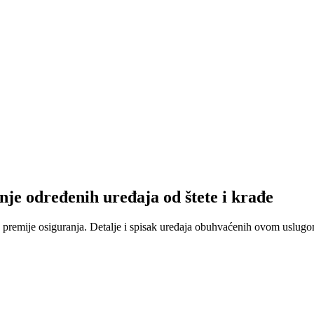
nje određenih uređaja od štete i krađe
 premije osiguranja. Detalje i spisak uređaja obuhvaćenih ovom uslugom