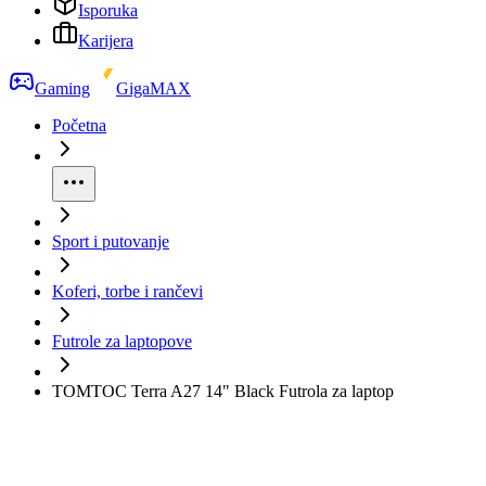
Isporuka
Karijera
Gaming
GigaMAX
Početna
Sport i putovanje
Koferi, torbe i rančevi
Futrole za laptopove
TOMTOC Terra A27 14" Black Futrola za laptop