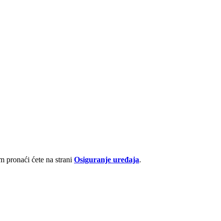
 pronaći ćete na strani
Osiguranje uređaja
.