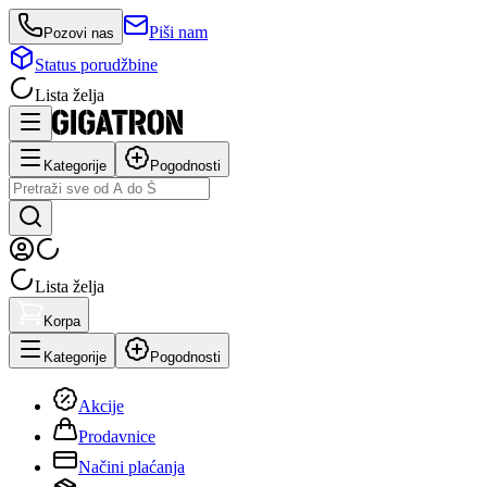
Piši nam
Pozovi nas
Status porudžbine
Lista želja
Kategorije
Pogodnosti
Lista želja
Korpa
Kategorije
Pogodnosti
Akcije
Prodavnice
Načini plaćanja