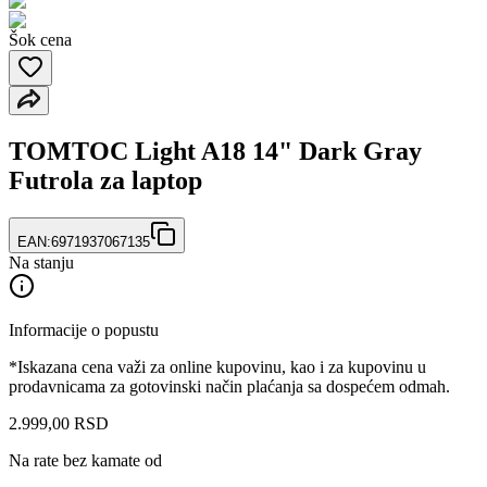
Šok cena
TOMTOC Light A18 14" Dark Gray
Futrola za laptop
EAN:
6971937067135
Na stanju
Informacije o popustu
*Iskazana cena važi za online kupovinu, kao i za kupovinu u
prodavnicama za gotovinski način plaćanja sa dospećem odmah.
2.999
,
00
RSD
Na rate bez kamate od