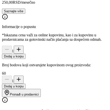
250,00
RSD
/mesečno
Saznajte više
Informacije o popustu
*Iskazana cena važi za online kupovinu, kao i za kupovinu u
prodavnicama za gotovinski način plaćanja sa dospećem odmah.
1
Dodaj u korpu
Broj bodova koji ostvarujete kupovinom ovog proizvoda:
60
1
Dodaj u korpu
Pronađi u prodavnici