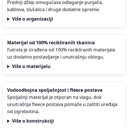
Prednji džep omogućava odlaganje punjača,
kablova, slušalica i druge dodatne opreme.
Više o organizaciji
Materijal od 100% recikliranih tkanina
Futrola je izrađena od 100% recikliranih materijala
uz dodatno postavljanje i unutrašnju oblogu.
Više o materijalu
Vodoodbojna spoljašnjost i fleece postava
Spoljašnji materijal je otporan na vlagu, dok
unutrašnja fleece postava pomaže u zaštiti uređaja
od ogrebotina.
Više o konstrukciji