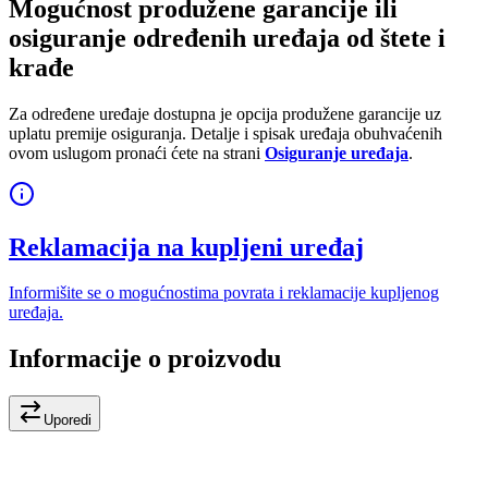
Mogućnost produžene garancije ili
osiguranje određenih uređaja od štete i
krađe
Za određene uređaje dostupna je opcija produžene garancije uz
uplatu premije osiguranja. Detalje i spisak uređaja obuhvaćenih
ovom uslugom pronaći ćete na strani
Osiguranje uređaja
.
Reklamacija na kupljeni uređaj
Informišite se o mogućnostima povrata i reklamacije kupljenog
uređaja.
Informacije o proizvodu
Uporedi