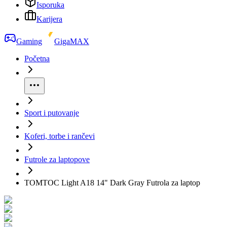
Isporuka
Karijera
Gaming
GigaMAX
Početna
Sport i putovanje
Koferi, torbe i rančevi
Futrole za laptopove
TOMTOC Light A18 14" Dark Gray Futrola za laptop