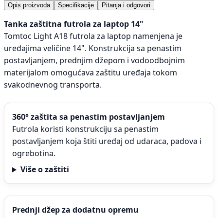
Opis proizvoda
Specifikacije
Pitanja i odgovori
Tanka zaštitna futrola za laptop 14"
Tomtoc Light A18 futrola za laptop namenjena je
uređajima veličine 14". Konstrukcija sa penastim
postavljanjem, prednjim džepom i vodoodbojnim
materijalom omogućava zaštitu uređaja tokom
svakodnevnog transporta.
360° zaštita sa penastim postavljanjem
Futrola koristi konstrukciju sa penastim
postavljanjem koja štiti uređaj od udaraca, padova i
ogrebotina.
Više o zaštiti
Prednji džep za dodatnu opremu