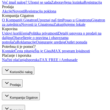
Već imaš nalog? Uloguj se sada
Zaboravljena lozinka
Registracija
Prodaja
Akcije
Novosti
Registracija poklona
Kompanija Gigatron
O Kompaniji Gigatron
Upoznaj naš tim
Posao u Gigatronu
Gigatron
za zajednicu
Novosti iz Gigatrona
Zakupljujemo lokale
Kupovina
Uslovi korišćenja
Politika privatnosti
Detalji ugovora o prodaji na
daljinu
Obaveštenje o pravima i obavezama
potrošača
Reklamacije
Osiguranje uređaja
Outlet ponuda
Potrebna ti je pomoć?
Kontakt
Česta pitanja
Šta je GigaMAX program lojalnosti
Plaćanje i isporuka
Načini plaćanja
Isporuka
TAX FREE i Ambasade
Korisnički nalog
Prodaja
Kompanija Gigatron