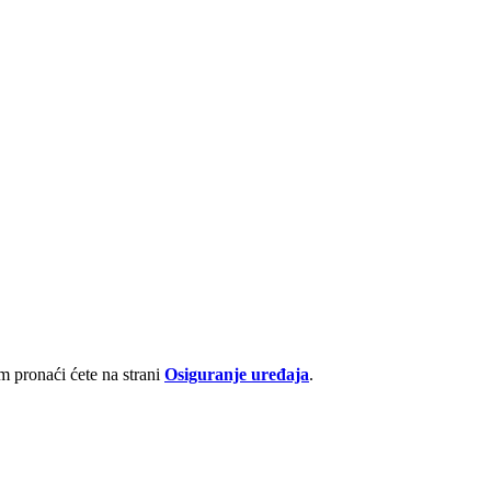
 pronaći ćete na strani
Osiguranje uređaja
.