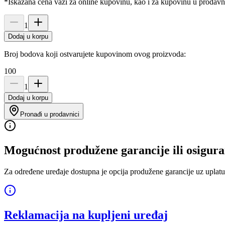
*Iskazana cena važi za online kupovinu, kao i za kupovinu u prodav
1
Dodaj u korpu
Broj bodova koji ostvarujete kupovinom ovog proizvoda:
100
1
Dodaj u korpu
Pronađi u prodavnici
Mogućnost produžene garancije ili osigura
Za određene uređaje dostupna je opcija produžene garancije uz uplatu
Reklamacija na kupljeni uređaj