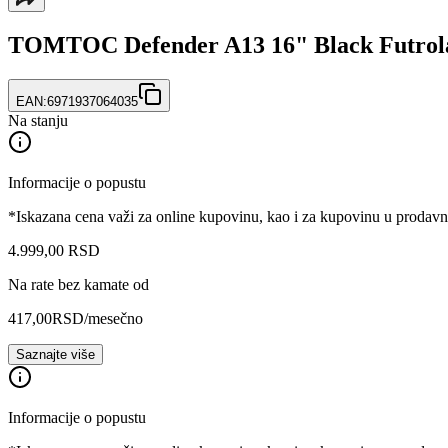
TOMTOC Defender A13 16" Black Futrola
EAN:
6971937064035
Na stanju
Informacije o popustu
*Iskazana cena važi za online kupovinu, kao i za kupovinu u prodav
4.999
,
00
RSD
Na rate bez kamate od
417,00
RSD
/mesečno
Saznajte više
Informacije o popustu