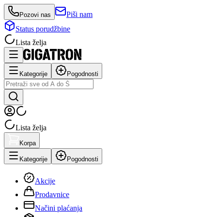
Piši nam
Pozovi nas
Status porudžbine
Lista želja
Kategorije
Pogodnosti
Lista želja
Korpa
Kategorije
Pogodnosti
Akcije
Prodavnice
Načini plaćanja