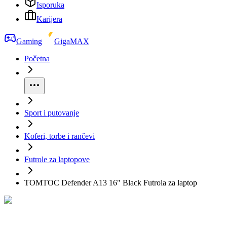
Isporuka
Karijera
Gaming
GigaMAX
Početna
Sport i putovanje
Koferi, torbe i rančevi
Futrole za laptopove
TOMTOC Defender A13 16" Black Futrola za laptop