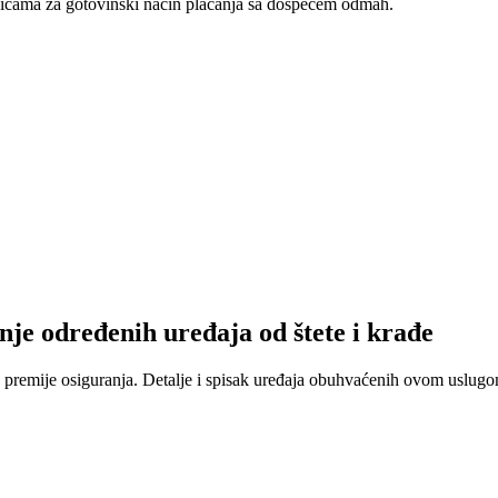
nicama za gotovinski način plaćanja sa dospećem odmah.
nje određenih uređaja od štete i krađe
 premije osiguranja. Detalje i spisak uređaja obuhvaćenih ovom uslugom