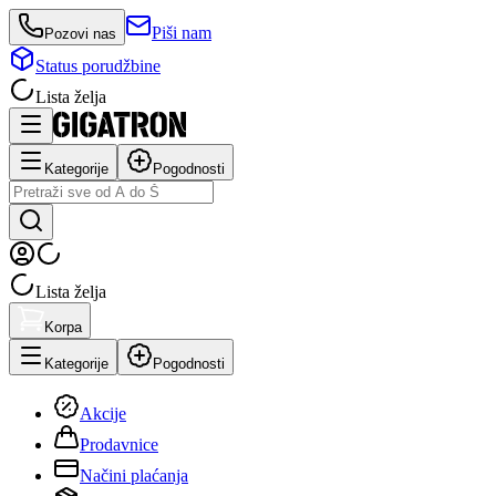
Piši nam
Pozovi nas
Status porudžbine
Lista želja
Kategorije
Pogodnosti
Lista želja
Korpa
Kategorije
Pogodnosti
Akcije
Prodavnice
Načini plaćanja