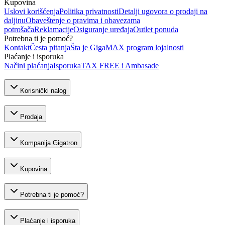
Kupovina
Uslovi korišćenja
Politika privatnosti
Detalji ugovora o prodaji na
daljinu
Obaveštenje o pravima i obavezama
potrošača
Reklamacije
Osiguranje uređaja
Outlet ponuda
Potrebna ti je pomoć?
Kontakt
Česta pitanja
Šta je GigaMAX program lojalnosti
Plaćanje i isporuka
Načini plaćanja
Isporuka
TAX FREE i Ambasade
Korisnički nalog
Prodaja
Kompanija Gigatron
Kupovina
Potrebna ti je pomoć?
Plaćanje i isporuka