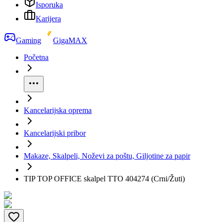
Isporuka
Karijera
Gaming
GigaMAX
Početna
Kancelarijska oprema
Kancelarijski pribor
Makaze, Skalpeli, Noževi za poštu, Giljotine za papir
TIP TOP OFFICE skalpel TTO 404274 (Crni/Žuti)