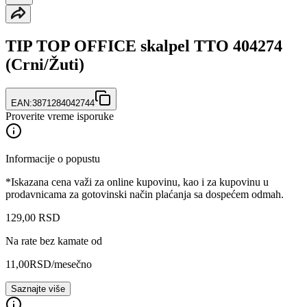
TIP TOP OFFICE skalpel TTO 404274
(Crni/Žuti)
EAN:
3871284042744
Proverite vreme isporuke
Informacije o popustu
*Iskazana cena važi za online kupovinu, kao i za kupovinu u
prodavnicama za gotovinski način plaćanja sa dospećem odmah.
129
,
00
RSD
Na rate bez kamate od
11,00
RSD
/mesečno
Saznajte više