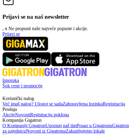
Prijavi se na naš newsletter
, n
N
e propusti naše najveće popuste i akcije.
Prijavi se
Isporuka
Šok cene i promocije
Korisnički nalog
Već imaš nalog? Uloguj se sada
Zaboravljena lozinka
Registracija
Prodaja
Akcije
Novosti
Registracija poklona
Kompanija Gigatron
O Kompaniji Gigatron
Upoznaj naš tim
Posao u Gigatronu
Gigatron
za zajednicu
Novosti iz Gigatrona
Zakupljujemo lokale