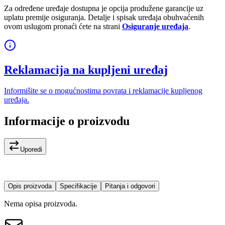
Za određene uređaje dostupna je opcija produžene garancije uz
uplatu premije osiguranja. Detalje i spisak uređaja obuhvaćenih
ovom uslugom pronaći ćete na strani
Osiguranje uređaja
.
Reklamacija na kupljeni uređaj
Informišite se o mogućnostima povrata i reklamacije kupljenog
uređaja.
Informacije o proizvodu
Uporedi
Opis proizvoda
Specifikacije
Pitanja i odgovori
Nema opisa proizvoda.