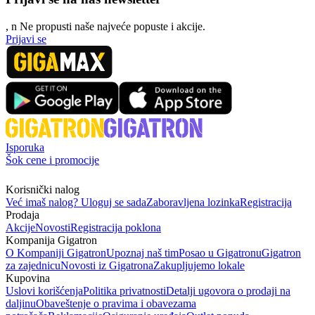
, n
N
e propusti naše najveće popuste i akcije.
Prijavi se
Isporuka
Šok cene i promocije
Korisnički nalog
Već imaš nalog? Uloguj se sada
Zaboravljena lozinka
Registracija
Prodaja
Akcije
Novosti
Registracija poklona
Kompanija Gigatron
O Kompaniji Gigatron
Upoznaj naš tim
Posao u Gigatronu
Gigatron
za zajednicu
Novosti iz Gigatrona
Zakupljujemo lokale
Kupovina
Uslovi korišćenja
Politika privatnosti
Detalji ugovora o prodaji na
daljinu
Obaveštenje o pravima i obavezama