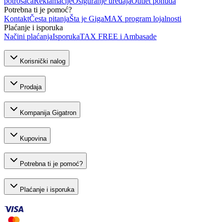
potrošača
Reklamacije
Osiguranje uređaja
Outlet ponuda
Potrebna ti je pomoć?
Kontakt
Česta pitanja
Šta je GigaMAX program lojalnosti
Plaćanje i isporuka
Načini plaćanja
Isporuka
TAX FREE i Ambasade
Korisnički nalog
Prodaja
Kompanija Gigatron
Kupovina
Potrebna ti je pomoć?
Plaćanje i isporuka