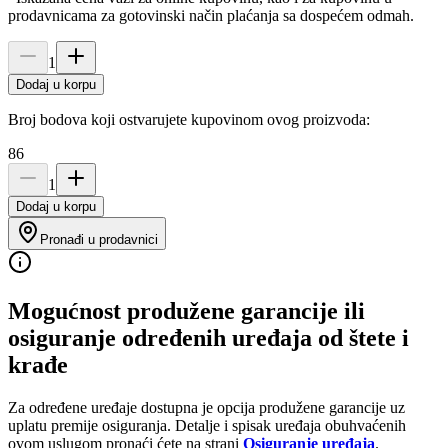
prodavnicama za gotovinski način plaćanja sa dospećem odmah.
1
Dodaj u korpu
Broj bodova koji ostvarujete kupovinom ovog proizvoda:
86
1
Dodaj u korpu
Pronađi u prodavnici
Mogućnost produžene garancije ili
osiguranje određenih uređaja od štete i
krađe
Za određene uređaje dostupna je opcija produžene garancije uz
uplatu premije osiguranja. Detalje i spisak uređaja obuhvaćenih
ovom uslugom pronaći ćete na strani
Osiguranje uređaja
.