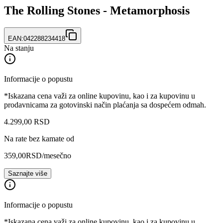
The Rolling Stones - Metamorphosis
EAN:
042288234418
Na stanju
Informacije o popustu
*Iskazana cena važi za online kupovinu, kao i za kupovinu u
prodavnicama za gotovinski način plaćanja sa dospećem odmah.
4.299
,
00
RSD
Na rate bez kamate od
359,00
RSD
/mesečno
Saznajte više
Informacije o popustu
*Iskazana cena važi za online kupovinu, kao i za kupovinu u