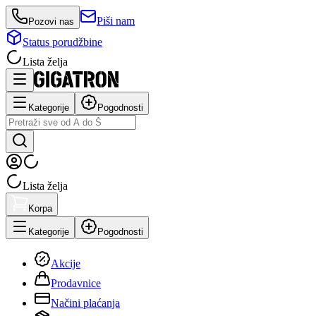
Piši nam
Pozovi nas
Status porudžbine
Lista želja
Kategorije
Pogodnosti
Lista želja
Korpa
Kategorije
Pogodnosti
Akcije
Prodavnice
Načini plaćanja