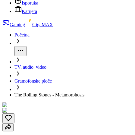
Isporuka
Karijera
Gaming
GigaMAX
Početna
TV, audio, video
Gramofonske ploče
The Rolling Stones - Metamorphosis