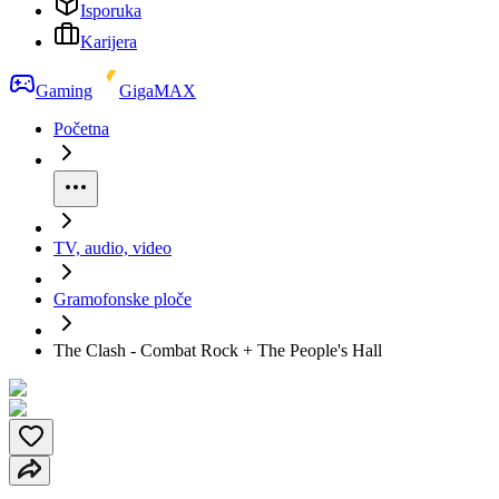
Isporuka
Karijera
Gaming
GigaMAX
Početna
TV, audio, video
Gramofonske ploče
The Clash - Combat Rock + The People's Hall