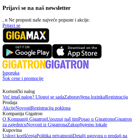
Prijavi se na naš newsletter
, n
N
e propusti naše najveće popuste i akcije.
Prijavi se
Isporuka
Šok cene i promocije
Korisnički nalog
Već imaš nalog? Uloguj se sada
Zaboravljena lozinka
Registracija
Prodaja
Akcije
Novosti
Registracija poklona
Kompanija Gigatron
O Kompaniji Gigatron
Upoznaj naš tim
Posao u Gigatronu
Gigatron
za zajednicu
Novosti iz Gigatrona
Zakupljujemo lokale
Kupovina
Uslovi korišćenja
Politika privatnosti
Detalji ugovora o prodaji na