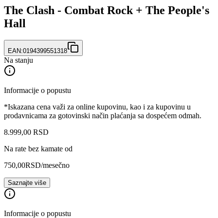
The Clash - Combat Rock + The People's
Hall
EAN:
0194399551318
Na stanju
Informacije o popustu
*Iskazana cena važi za online kupovinu, kao i za kupovinu u
prodavnicama za gotovinski način plaćanja sa dospećem odmah.
8.999
,
00
RSD
Na rate bez kamate od
750,00
RSD
/mesečno
Saznajte više
Informacije o popustu