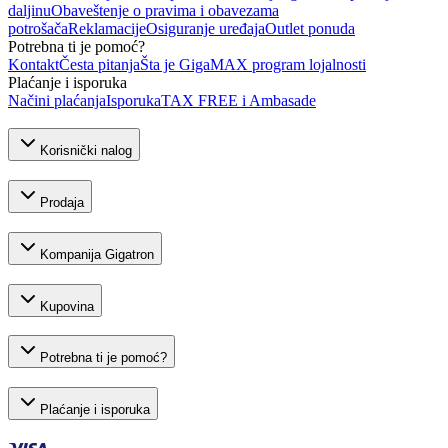
daljinu
Obaveštenje o pravima i obavezama
potrošača
Reklamacije
Osiguranje uređaja
Outlet ponuda
Potrebna ti je pomoć?
Kontakt
Česta pitanja
Šta je GigaMAX program lojalnosti
Plaćanje i isporuka
Načini plaćanja
Isporuka
TAX FREE i Ambasade
Korisnički nalog
Prodaja
Kompanija Gigatron
Kupovina
Potrebna ti je pomoć?
Plaćanje i isporuka