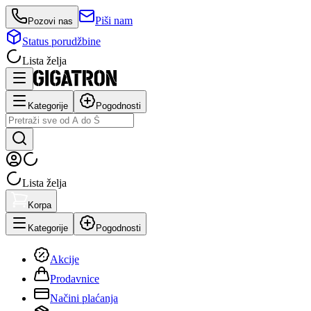
Piši nam
Pozovi nas
Status porudžbine
Lista želja
Kategorije
Pogodnosti
Lista želja
Korpa
Kategorije
Pogodnosti
Akcije
Prodavnice
Načini plaćanja