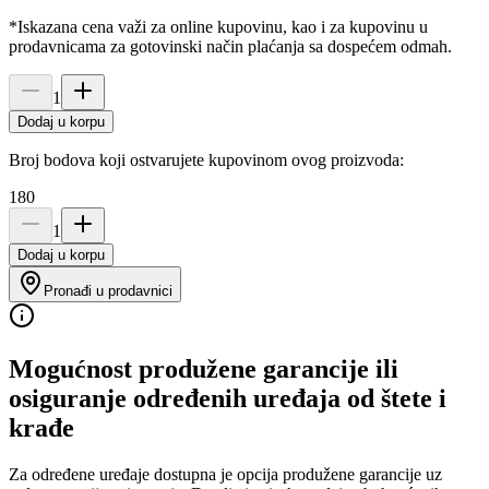
*Iskazana cena važi za online kupovinu, kao i za kupovinu u
prodavnicama za gotovinski način plaćanja sa dospećem odmah.
1
Dodaj u korpu
Broj bodova koji ostvarujete kupovinom ovog proizvoda:
180
1
Dodaj u korpu
Pronađi u prodavnici
Mogućnost produžene garancije ili
osiguranje određenih uređaja od štete i
krađe
Za određene uređaje dostupna je opcija produžene garancije uz