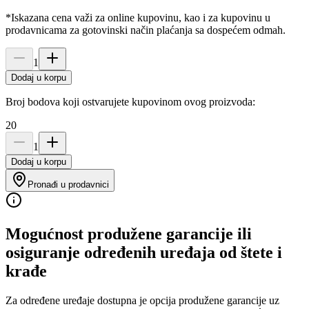
*Iskazana cena važi za online kupovinu, kao i za kupovinu u
prodavnicama za gotovinski način plaćanja sa dospećem odmah.
1
Dodaj u korpu
Broj bodova koji ostvarujete kupovinom ovog proizvoda:
20
1
Dodaj u korpu
Pronađi u prodavnici
Mogućnost produžene garancije ili
osiguranje određenih uređaja od štete i
krađe
Za određene uređaje dostupna je opcija produžene garancije uz