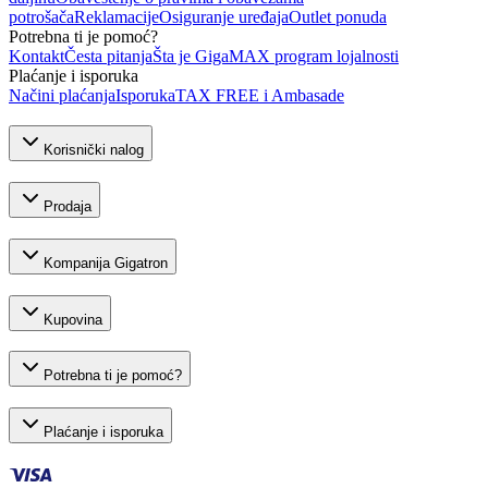
potrošača
Reklamacije
Osiguranje uređaja
Outlet ponuda
Potrebna ti je pomoć?
Kontakt
Česta pitanja
Šta je GigaMAX program lojalnosti
Plaćanje i isporuka
Načini plaćanja
Isporuka
TAX FREE i Ambasade
Korisnički nalog
Prodaja
Kompanija Gigatron
Kupovina
Potrebna ti je pomoć?
Plaćanje i isporuka