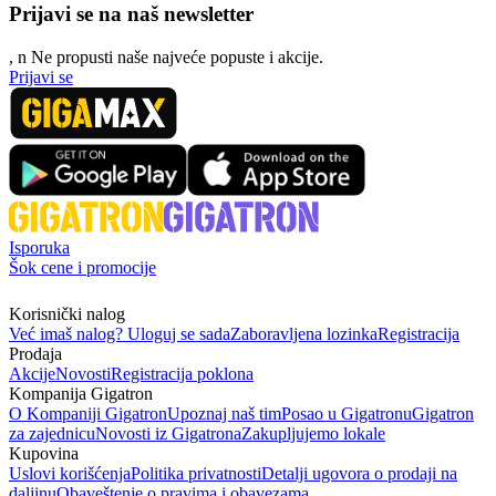
Prijavi se na naš newsletter
, n
N
e propusti naše najveće popuste i akcije.
Prijavi se
Isporuka
Šok cene i promocije
Korisnički nalog
Već imaš nalog? Uloguj se sada
Zaboravljena lozinka
Registracija
Prodaja
Akcije
Novosti
Registracija poklona
Kompanija Gigatron
O Kompaniji Gigatron
Upoznaj naš tim
Posao u Gigatronu
Gigatron
za zajednicu
Novosti iz Gigatrona
Zakupljujemo lokale
Kupovina
Uslovi korišćenja
Politika privatnosti
Detalji ugovora o prodaji na
daljinu
Obaveštenje o pravima i obavezama