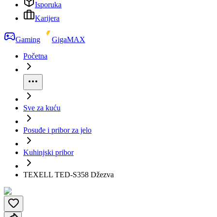
Isporuka
Karijera
Gaming
GigaMAX
Početna
Sve za kuću
Posuđe i pribor za jelo
Kuhinjski pribor
TEXELL TED-S358 Džezva