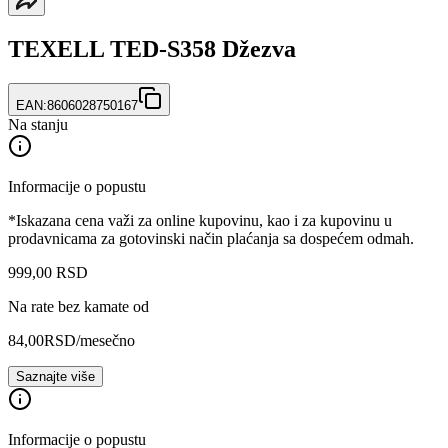
TEXELL TED-S358 Džezva
EAN:
8606028750167
Na stanju
Informacije o popustu
*Iskazana cena važi za online kupovinu, kao i za kupovinu u
prodavnicama za gotovinski način plaćanja sa dospećem odmah.
999
,
00
RSD
Na rate bez kamate od
84,00
RSD
/mesečno
Saznajte više
Informacije o popustu