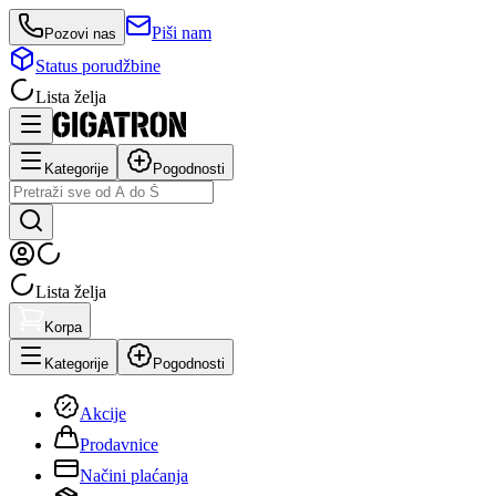
Piši nam
Pozovi nas
Status porudžbine
Lista želja
Kategorije
Pogodnosti
Lista želja
Korpa
Kategorije
Pogodnosti
Akcije
Prodavnice
Načini plaćanja