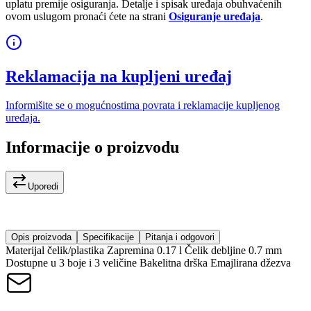
uplatu premije osiguranja. Detalje i spisak uređaja obuhvaćenih
ovom uslugom pronaći ćete na strani
Osiguranje uređaja
.
Reklamacija na kupljeni uređaj
Informišite se o mogućnostima povrata i reklamacije kupljenog
uređaja.
Informacije o proizvodu
Uporedi
Opis proizvoda
Specifikacije
Pitanja i odgovori
Materijal čelik/plastika Zapremina 0.17 l Čelik debljine 0.7 mm
Dostupne u 3 boje i 3 veličine Bakelitna drška Emajlirana džezva