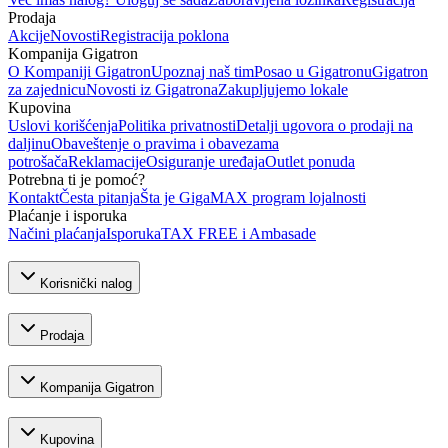
Prodaja
Akcije
Novosti
Registracija poklona
Kompanija Gigatron
O Kompaniji Gigatron
Upoznaj naš tim
Posao u Gigatronu
Gigatron
za zajednicu
Novosti iz Gigatrona
Zakupljujemo lokale
Kupovina
Uslovi korišćenja
Politika privatnosti
Detalji ugovora o prodaji na
daljinu
Obaveštenje o pravima i obavezama
potrošača
Reklamacije
Osiguranje uređaja
Outlet ponuda
Potrebna ti je pomoć?
Kontakt
Česta pitanja
Šta je GigaMAX program lojalnosti
Plaćanje i isporuka
Načini plaćanja
Isporuka
TAX FREE i Ambasade
Korisnički nalog
Prodaja
Kompanija Gigatron
Kupovina