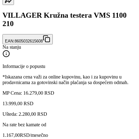
VILLAGER Kružna testera VMS 1100
210
EAN:
8605032615608
Na stanju
Informacije o popustu
*Iskazana cena važi za online kupovinu, kao i za kupovinu u
prodavnicama za gotovinski način plaćanja sa dospećem odmah.
MP Cena: 16.279,00 RSD
13.999
,
00
RSD
Ušteda: 2.280,00 RSD
Na rate bez kamate od
1.167,00
RSD
/mesečno