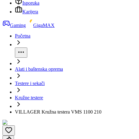
Isporuka
Karijera
Gaming
GigaMAX
Početna
Alati i baštenska oprema
Testere i sekači
Kružne testere
VILLAGER Kružna testera VMS 1100 210