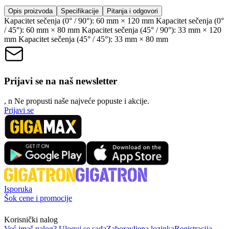
Opis proizvoda
Specifikacije
Pitanja i odgovori
Kapacitet sečenja (0° / 90°): 60 mm × 120 mm Kapacitet sečenja (0°
/ 45°): 60 mm × 80 mm Kapacitet sečenja (45° / 90°): 33 mm × 120
mm Kapacitet sečenja (45° / 45°): 33 mm × 80 mm
Prijavi se na naš newsletter
, n
N
e propusti naše najveće popuste i akcije.
Prijavi se
Isporuka
Šok cene i promocije
Korisnički nalog
Već imaš nalog? Uloguj se sada
Zaboravljena lozinka
Registracija