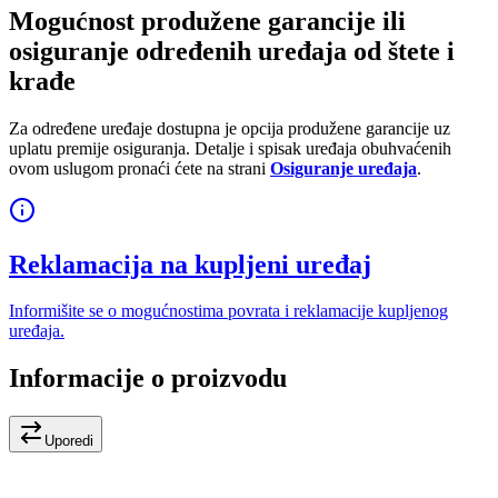
Mogućnost produžene garancije ili
osiguranje određenih uređaja od štete i
krađe
Za određene uređaje dostupna je opcija produžene garancije uz
uplatu premije osiguranja. Detalje i spisak uređaja obuhvaćenih
ovom uslugom pronaći ćete na strani
Osiguranje uređaja
.
Reklamacija na kupljeni uređaj
Informišite se o mogućnostima povrata i reklamacije kupljenog
uređaja.
Informacije o proizvodu
Uporedi