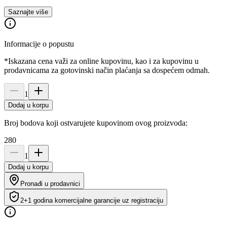
Saznajte više
Informacije o popustu
*Iskazana cena važi za online kupovinu, kao i za kupovinu u
prodavnicama za gotovinski način plaćanja sa dospećem odmah.
1
Dodaj u korpu
Broj bodova koji ostvarujete kupovinom ovog proizvoda:
280
1
Dodaj u korpu
Pronađi u prodavnici
2+1 godina komercijalne garancije uz registraciju