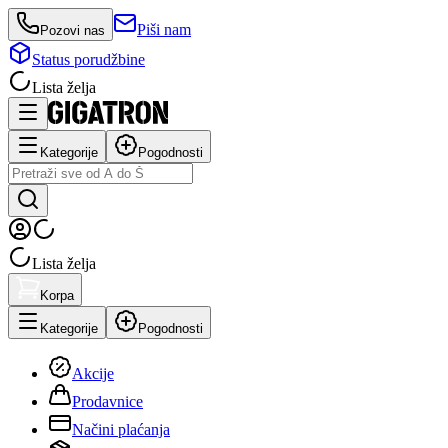
Piši nam
Pozovi nas
Status porudžbine
Lista želja
Kategorije
Pogodnosti
Lista želja
Korpa
Kategorije
Pogodnosti
Akcije
Prodavnice
Načini plaćanja