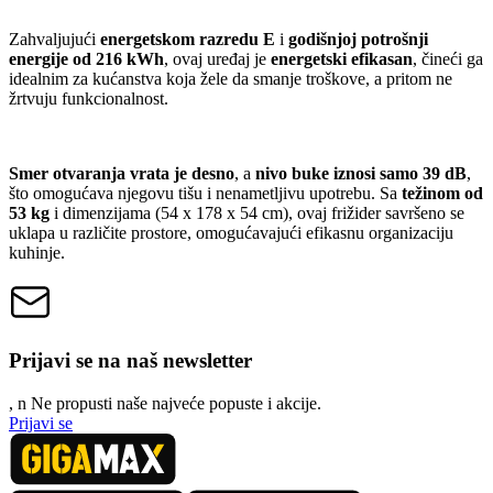
Zahvaljujući
energetskom razredu E
i
godišnjoj potrošnji
energije od 216 kWh
, ovaj uređaj je
energetski efikasan
, čineći ga
idealnim za kućanstva koja žele da smanje troškove, a pritom ne
žrtvuju funkcionalnost.
Smer otvaranja vrata je desno
, a
nivo buke iznosi samo 39 dB
,
što omogućava njegovu tišu i nenametljivu upotrebu. Sa
težinom od
53 kg
i dimenzijama (54 x 178 x 54 cm), ovaj frižider savršeno se
uklapa u različite prostore, omogućavajući efikasnu organizaciju
kuhinje.
Prijavi se na naš newsletter
, n
N
e propusti naše najveće popuste i akcije.
Prijavi se