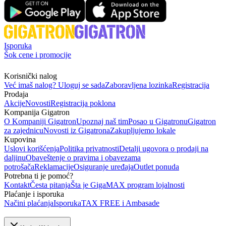
Isporuka
Šok cene i promocije
Korisnički nalog
Već imaš nalog? Uloguj se sada
Zaboravljena lozinka
Registracija
Prodaja
Akcije
Novosti
Registracija poklona
Kompanija Gigatron
O Kompaniji Gigatron
Upoznaj naš tim
Posao u Gigatronu
Gigatron
za zajednicu
Novosti iz Gigatrona
Zakupljujemo lokale
Kupovina
Uslovi korišćenja
Politika privatnosti
Detalji ugovora o prodaji na
daljinu
Obaveštenje o pravima i obavezama
potrošača
Reklamacije
Osiguranje uređaja
Outlet ponuda
Potrebna ti je pomoć?
Kontakt
Česta pitanja
Šta je GigaMAX program lojalnosti
Plaćanje i isporuka
Načini plaćanja
Isporuka
TAX FREE i Ambasade