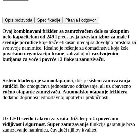
Opis proizvoda
Specifikacije
Pitanja i odgovori
Ovaj
kombinovani frižider sa zamrzivačem dole
sa
ukupnim
neto kapacitetom od 249 l
predstavlja
izvrstan izbor za male i
srednje porodice
koje traže efikasan uređaj sa dovoljno prostora za
sve svoje namirnice. Idealno je rešenje za domaćinstva koja žele
povećanu organizaciju hrane
, zahvaljujući
razdvojenim
kutijama za voće i povrće
i
3 fioke u zamrzivaču
.
Sistem hlađenja je samootapajući
, dok je
sistem zamrzavanja
statički
, što omogućava jednostavno održavanje, ali uz obavezno
ručno otapanje zamrzivača
.
Automatsko otapanje frižidera
dodatno doprinosi jednostavnoj upotrebi i praktičnosti.
Uz
LED svetlo
i
alarm za vrata
, frižider pruža
povećanu
vidljivost i sigurnost
.
Super zamrzavanje
funkcija garantuje brzo
zamrzavanje namirnica, čuvajući njihov kvalitet.