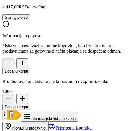
4.417,00
RSD
/mesečno
Saznajte više
Informacije o popustu
*Iskazana cena važi za online kupovinu, kao i za kupovinu u
prodavnicama za gotovinski način plaćanja sa dospećem odmah.
1
Dodaj u korpu
Broj bodova koji ostvarujete kupovinom ovog proizvoda:
1060
1
Dodaj u korpu
Informacijski list proizvoda
Prioritetna isporuka
Pronađi u prodavnici