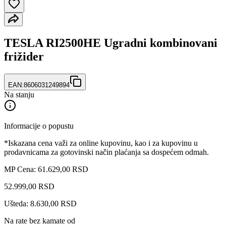
TESLA RI2500HE Ugradni kombinovani
frižider
EAN:
8606031249894
Na stanju
Informacije o popustu
*Iskazana cena važi za online kupovinu, kao i za kupovinu u
prodavnicama za gotovinski način plaćanja sa dospećem odmah.
MP Cena: 61.629,00 RSD
52.999
,
00
RSD
Ušteda: 8.630,00 RSD
Na rate bez kamate od