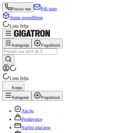
Piši nam
Pozovi nas
Status porudžbine
Lista želja
Kategorije
Pogodnosti
Lista želja
Korpa
Kategorije
Pogodnosti
Akcije
Prodavnice
Načini plaćanja