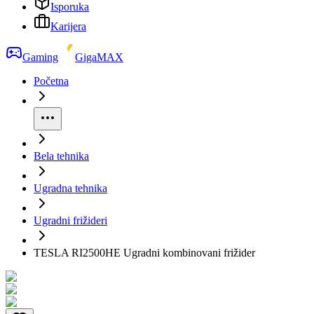
Isporuka
Karijera
Gaming
GigaMAX
Početna
Bela tehnika
Ugradna tehnika
Ugradni frižideri
TESLA RI2500HE Ugradni kombinovani frižider