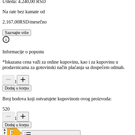
Ušteda: 4.240,00 RSD
Na rate bez kamate od
2.167,00
RSD
/mesečno
Saznajte više
Informacije o popustu
*Iskazana cena važi za online kupovinu, kao i za kupovinu u
prodavnicama za gotovinski način plaćanja sa dospećem odmah.
1
Dodaj u korpu
Broj bodova koji ostvarujete kupovinom ovog proizvoda:
520
1
Dodaj u korpu