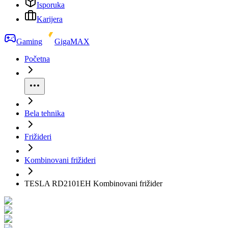
Isporuka
Karijera
Gaming
GigaMAX
Početna
Bela tehnika
Frižideri
Kombinovani frižideri
TESLA RD2101EH Kombinovani frižider