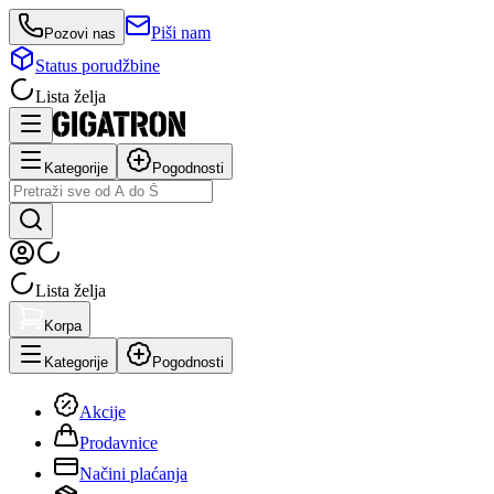
Piši nam
Pozovi nas
Status porudžbine
Lista želja
Kategorije
Pogodnosti
Lista želja
Korpa
Kategorije
Pogodnosti
Akcije
Prodavnice
Načini plaćanja