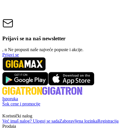
Prijavi se na naš newsletter
, n
N
e propusti naše najveće popuste i akcije.
Prijavi se
Isporuka
Šok cene i promocije
Korisnički nalog
Već imaš nalog? Uloguj se sada
Zaboravljena lozinka
Registracija
Prodaja