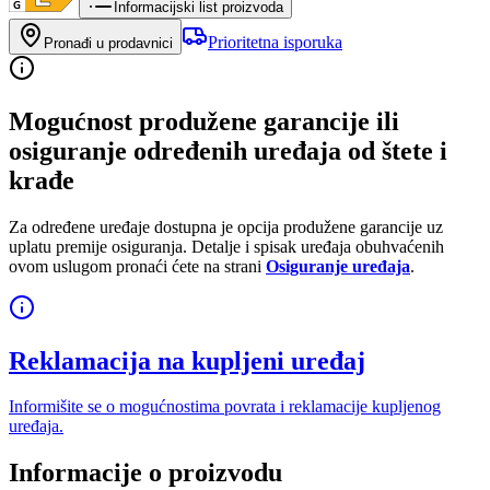
Informacijski list proizvoda
Prioritetna isporuka
Pronađi u prodavnici
Mogućnost produžene garancije ili
osiguranje određenih uređaja od štete i
krađe
Za određene uređaje dostupna je opcija produžene garancije uz
uplatu premije osiguranja. Detalje i spisak uređaja obuhvaćenih
ovom uslugom pronaći ćete na strani
Osiguranje uređaja
.
Reklamacija na kupljeni uređaj
Informišite se o mogućnostima povrata i reklamacije kupljenog
uređaja.
Informacije o proizvodu