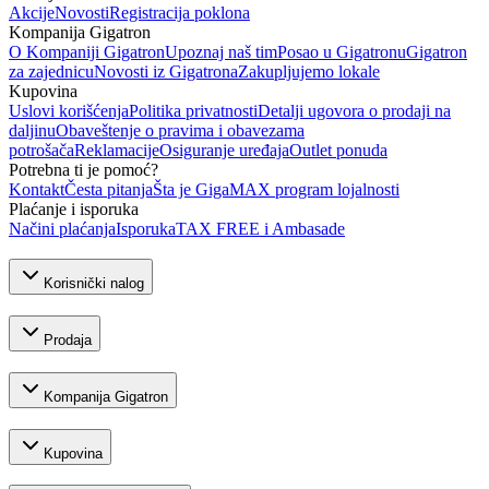
Akcije
Novosti
Registracija poklona
Kompanija Gigatron
O Kompaniji Gigatron
Upoznaj naš tim
Posao u Gigatronu
Gigatron
za zajednicu
Novosti iz Gigatrona
Zakupljujemo lokale
Kupovina
Uslovi korišćenja
Politika privatnosti
Detalji ugovora o prodaji na
daljinu
Obaveštenje o pravima i obavezama
potrošača
Reklamacije
Osiguranje uređaja
Outlet ponuda
Potrebna ti je pomoć?
Kontakt
Česta pitanja
Šta je GigaMAX program lojalnosti
Plaćanje i isporuka
Načini plaćanja
Isporuka
TAX FREE i Ambasade
Korisnički nalog
Prodaja
Kompanija Gigatron
Kupovina