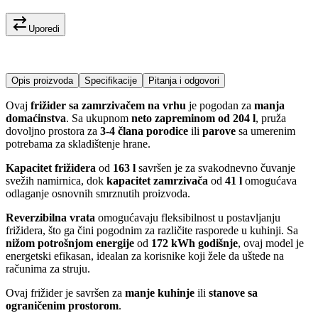
Uporedi
Opis proizvoda
Specifikacije
Pitanja i odgovori
Ovaj
frižider sa zamrzivačem na vrhu
je pogodan za
manja
domaćinstva
. Sa ukupnom
neto zapreminom od 204 l
, pruža
dovoljno prostora za
3-4 člana porodice
ili
parove
sa umerenim
potrebama za skladištenje hrane.
Kapacitet frižidera
od
163 l
savršen je za svakodnevno čuvanje
svežih namirnica, dok
kapacitet zamrzivača
od
41 l
omogućava
odlaganje osnovnih smrznutih proizvoda.
Reverzibilna vrata
omogućavaju fleksibilnost u postavljanju
frižidera, što ga čini pogodnim za različite rasporede u kuhinji. Sa
nižom potrošnjom energije
od
172 kWh godišnje
, ovaj model je
energetski efikasan, idealan za korisnike koji žele da uštede na
računima za struju.
Ovaj frižider je savršen za
manje kuhinje
ili
stanove sa
ograničenim prostorom
.