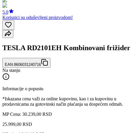
5.0
Korisnici su oduševljeni proizvodom!
TESLA RD2101EH Kombinovani frižider
EAN:
8606031240716
Na stanju
Informacije o popustu
*Iskazana cena važi za online kupovinu, kao i za kupovinu u
prodavnicama za gotovinski način plaćanja sa dospećem odmah.
MP Cena: 30.239,00 RSD
25.999
,
00
RSD