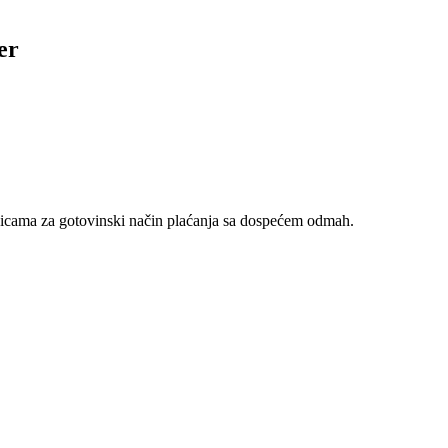
er
nicama za gotovinski način plaćanja sa dospećem odmah.