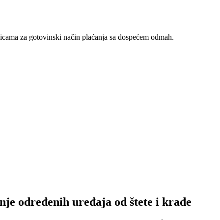
nicama za gotovinski način plaćanja sa dospećem odmah.
nje određenih uređaja od štete i krađe