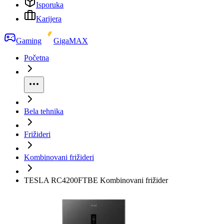
Isporuka
Karijera
Gaming
GigaMAX
Početna
Bela tehnika
Frižideri
Kombinovani frižideri
TESLA RC4200FTBE Kombinovani frižider