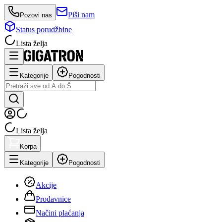
Piši nam
Pozovi nas
Status porudžbine
Lista želja
Kategorije
Pogodnosti
Lista želja
Korpa
Kategorije
Pogodnosti
Akcije
Prodavnice
Načini plaćanja