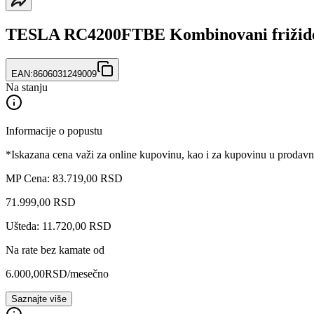
TESLA RC4200FTBE Kombinovani frižid
EAN:
8606031249009
Na stanju
Informacije o popustu
*Iskazana cena važi za online kupovinu, kao i za kupovinu u prodav
MP Cena: 83.719,00 RSD
71.999
,
00
RSD
Ušteda: 11.720,00 RSD
Na rate bez kamate od
6.000,00
RSD
/mesečno
Saznajte više