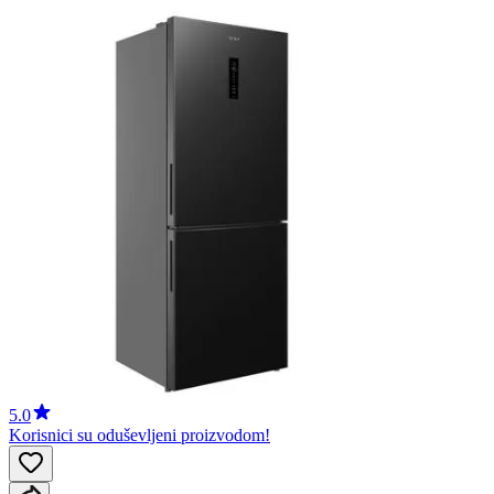
5.0
Korisnici su oduševljeni proizvodom!