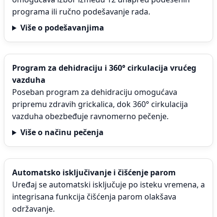
programa ili ručno podešavanje rada.
Više o podešavanjima
Program za dehidraciju i 360° cirkulacija vrućeg
vazduha
Poseban program za dehidraciju omogućava
pripremu zdravih grickalica, dok 360° cirkulacija
vazduha obezbeđuje ravnomerno pečenje.
Više o načinu pečenja
Automatsko isključivanje i čišćenje parom
Uređaj se automatski isključuje po isteku vremena, a
integrisana funkcija čišćenja parom olakšava
održavanje.