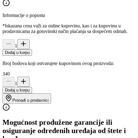
Informacije o popustu
*Iskazana cena važi za online kupovinu, kao i za kupovinu u
prodavnicama za gotovinski način plaćanja sa dospećem odmah.
1
Dodaj u korpu
Broj bodova koji ostvarujete kupovinom ovog proizvoda:
340
1
Dodaj u korpu
Pronađi u prodavnici
Mogućnost produžene garancije ili
osiguranje određenih uređaja od štete i