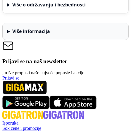
Više o održavanju i bezbednosti
Više informacija
Prijavi se na naš newsletter
, n
N
e propusti naše najveće popuste i akcije.
Prijavi se
Isporuka
Šok cene i promocije