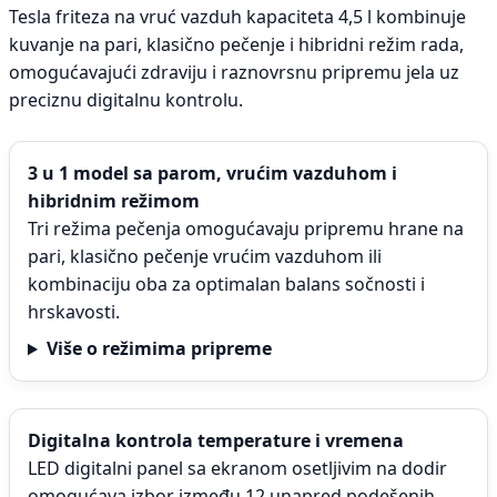
Tesla friteza na vruć vazduh kapaciteta 4,5 l kombinuje
kuvanje na pari, klasično pečenje i hibridni režim rada,
omogućavajući zdraviju i raznovrsnu pripremu jela uz
preciznu digitalnu kontrolu.
3 u 1 model sa parom, vrućim vazduhom i
hibridnim režimom
Tri režima pečenja omogućavaju pripremu hrane na
pari, klasično pečenje vrućim vazduhom ili
kombinaciju oba za optimalan balans sočnosti i
hrskavosti.
Više o režimima pripreme
Digitalna kontrola temperature i vremena
LED digitalni panel sa ekranom osetljivim na dodir
omogućava izbor između 12 unapred podešenih