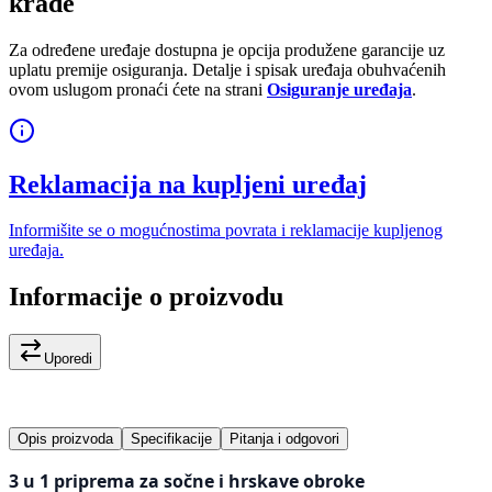
krađe
Za određene uređaje dostupna je opcija produžene garancije uz
uplatu premije osiguranja. Detalje i spisak uređaja obuhvaćenih
ovom uslugom pronaći ćete na strani
Osiguranje uređaja
.
Reklamacija na kupljeni uređaj
Informišite se o mogućnostima povrata i reklamacije kupljenog
uređaja.
Informacije o proizvodu
Uporedi
Opis proizvoda
Specifikacije
Pitanja i odgovori
3 u 1 priprema za sočne i hrskave obroke