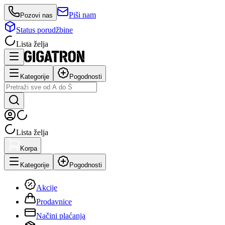
Piši nam
Pozovi nas
Status porudžbine
Lista želja
Kategorije
Pogodnosti
Lista želja
Korpa
Kategorije
Pogodnosti
Akcije
Prodavnice
Načini plaćanja