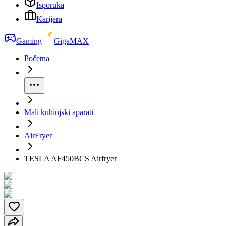
Isporuka
Karijera
Gaming
GigaMAX
Početna
Mali kuhinjski aparati
AirFryer
TESLA AF450BCS Airfryer