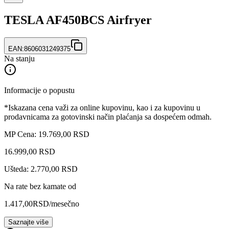
TESLA AF450BCS Airfryer
EAN:
8606031249375
Na stanju
Informacije o popustu
*Iskazana cena važi za online kupovinu, kao i za kupovinu u
prodavnicama za gotovinski način plaćanja sa dospećem odmah.
MP Cena: 19.769,00 RSD
16.999
,
00
RSD
Ušteda: 2.770,00 RSD
Na rate bez kamate od
1.417,00
RSD
/mesečno
Saznajte više