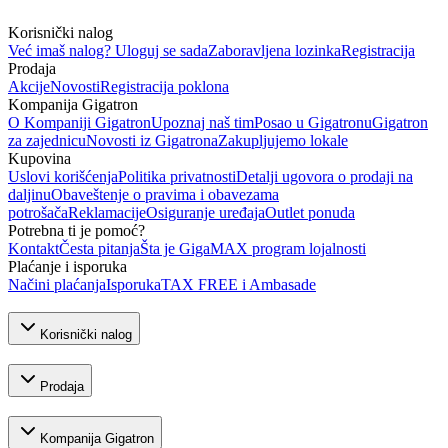
Korisnički nalog
Već imaš nalog? Uloguj se sada
Zaboravljena lozinka
Registracija
Prodaja
Akcije
Novosti
Registracija poklona
Kompanija Gigatron
O Kompaniji Gigatron
Upoznaj naš tim
Posao u Gigatronu
Gigatron
za zajednicu
Novosti iz Gigatrona
Zakupljujemo lokale
Kupovina
Uslovi korišćenja
Politika privatnosti
Detalji ugovora o prodaji na
daljinu
Obaveštenje o pravima i obavezama
potrošača
Reklamacije
Osiguranje uređaja
Outlet ponuda
Potrebna ti je pomoć?
Kontakt
Česta pitanja
Šta je GigaMAX program lojalnosti
Plaćanje i isporuka
Načini plaćanja
Isporuka
TAX FREE i Ambasade
Korisnički nalog
Prodaja
Kompanija Gigatron