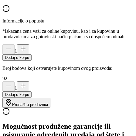
Informacije o popustu
*Iskazana cena važi za online kupovinu, kao i za kupovinu u
prodavnicama za gotovinski način plaćanja sa dospećem odmah.
1
Dodaj u korpu
Broj bodova koji ostvarujete kupovinom ovog proizvoda:
92
1
Dodaj u korpu
Pronađi u prodavnici
Mogućnost produžene garancije ili
osiguranje određenih uređaja od štete i