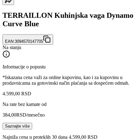
TERRAILLON Kuhinjska vaga Dynamo
Curve Blue
EAN:
3094570147705
Na stanju
Informacije o popustu
*Iskazana cena važi za online kupovinu, kao i za kupovinu u
prodavnicama za gotovinski način plaćanja sa dospećem odmah.
4.599
,
00
RSD
Na rate bez kamate od
384,00
RSD
/mesečno
Saznajte više
Najniža cena u proteklih 30 dana 4.599,00 RSD