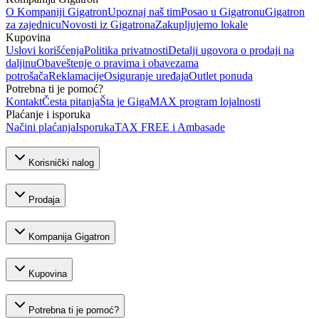
O Kompaniji Gigatron
Upoznaj naš tim
Posao u Gigatronu
Gigatron
za zajednicu
Novosti iz Gigatrona
Zakupljujemo lokale
Kupovina
Uslovi korišćenja
Politika privatnosti
Detalji ugovora o prodaji na
daljinu
Obaveštenje o pravima i obavezama
potrošača
Reklamacije
Osiguranje uređaja
Outlet ponuda
Potrebna ti je pomoć?
Kontakt
Česta pitanja
Šta je GigaMAX program lojalnosti
Plaćanje i isporuka
Načini plaćanja
Isporuka
TAX FREE i Ambasade
Korisnički nalog
Prodaja
Kompanija Gigatron
Kupovina
Potrebna ti je pomoć?