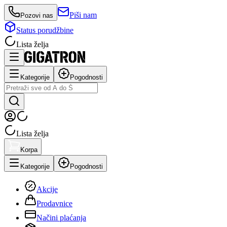
Piši nam
Pozovi nas
Status porudžbine
Lista želja
Kategorije
Pogodnosti
Lista želja
Korpa
Kategorije
Pogodnosti
Akcije
Prodavnice
Načini plaćanja