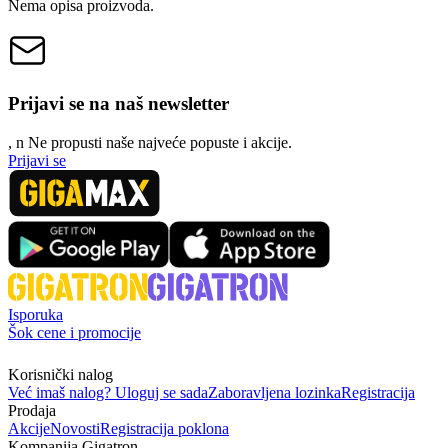
Nema opisa proizvoda.
Prijavi se na naš newsletter
, n
N
e propusti naše najveće popuste i akcije.
Prijavi se
Isporuka
Šok cene i promocije
Korisnički nalog
Već imaš nalog? Uloguj se sada
Zaboravljena lozinka
Registracija
Prodaja
Akcije
Novosti
Registracija poklona
Kompanija Gigatron