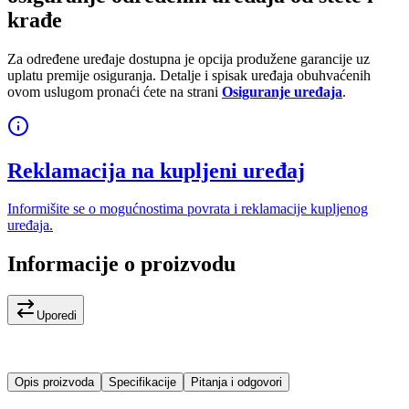
krađe
Za određene uređaje dostupna je opcija produžene garancije uz
uplatu premije osiguranja. Detalje i spisak uređaja obuhvaćenih
ovom uslugom pronaći ćete na strani
Osiguranje uređaja
.
Reklamacija na kupljeni uređaj
Informišite se o mogućnostima povrata i reklamacije kupljenog
uređaja.
Informacije o proizvodu
Uporedi
Opis proizvoda
Specifikacije
Pitanja i odgovori