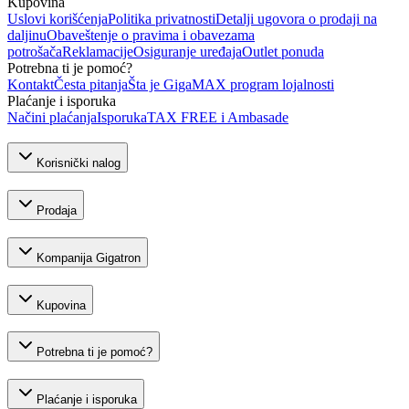
Kupovina
Uslovi korišćenja
Politika privatnosti
Detalji ugovora o prodaji na
daljinu
Obaveštenje o pravima i obavezama
potrošača
Reklamacije
Osiguranje uređaja
Outlet ponuda
Potrebna ti je pomoć?
Kontakt
Česta pitanja
Šta je GigaMAX program lojalnosti
Plaćanje i isporuka
Načini plaćanja
Isporuka
TAX FREE i Ambasade
Korisnički nalog
Prodaja
Kompanija Gigatron
Kupovina
Potrebna ti je pomoć?
Plaćanje i isporuka