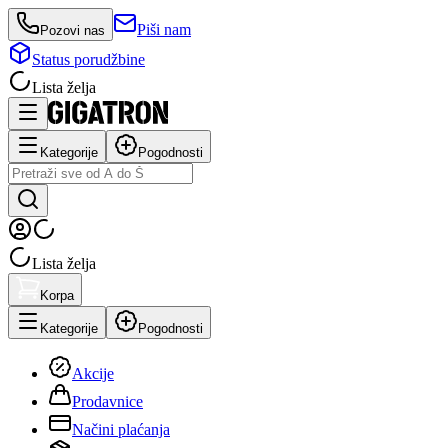
Piši nam
Pozovi nas
Status porudžbine
Lista želja
Kategorije
Pogodnosti
Lista želja
Korpa
Kategorije
Pogodnosti
Akcije
Prodavnice
Načini plaćanja