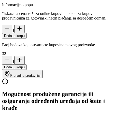
Informacije o popustu
*Iskazana cena važi za online kupovinu, kao i za kupovinu u
prodavnicama za gotovinski način plaćanja sa dospećem odmah.
1
Dodaj u korpu
Broj bodova koji ostvarujete kupovinom ovog proizvoda:
32
1
Dodaj u korpu
Pronađi u prodavnici
Mogućnost produžene garancije ili
osiguranje određenih uređaja od štete i
krađe