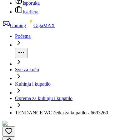
Isporuka
Karijera
Gaming
GigaMAX
Početna
Sve za kuću
Kuhinja i kupatilo
Oprema za kuhinju i kupatilo
TENDANCE WC četka za kupatilo - 6693260