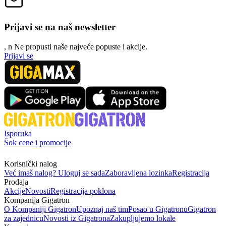
Prijavi se na naš newsletter
, n
N
e propusti naše najveće popuste i akcije.
Prijavi se
Isporuka
Šok cene i promocije
Korisnički nalog
Već imaš nalog? Uloguj se sada
Zaboravljena lozinka
Registracija
Prodaja
Akcije
Novosti
Registracija poklona
Kompanija Gigatron
O Kompaniji Gigatron
Upoznaj naš tim
Posao u Gigatronu
Gigatron
za zajednicu
Novosti iz Gigatrona
Zakupljujemo lokale