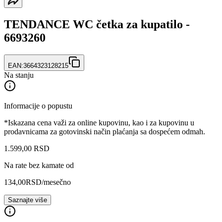
TENDANCE WC četka za kupatilo -
6693260
EAN:
3664323128215
Na stanju
Informacije o popustu
*Iskazana cena važi za online kupovinu, kao i za kupovinu u
prodavnicama za gotovinski način plaćanja sa dospećem odmah.
1.599
,
00
RSD
Na rate bez kamate od
134,00
RSD
/mesečno
Saznajte više