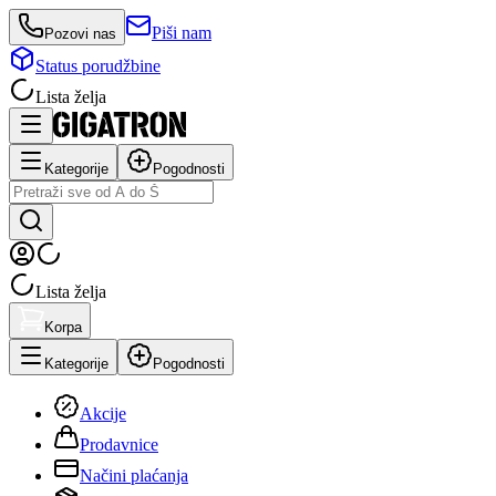
Piši nam
Pozovi nas
Status porudžbine
Lista želja
Kategorije
Pogodnosti
Lista želja
Korpa
Kategorije
Pogodnosti
Akcije
Prodavnice
Načini plaćanja