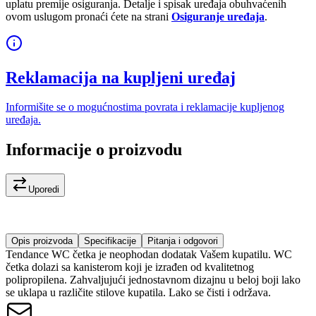
uplatu premije osiguranja. Detalje i spisak uređaja obuhvaćenih
ovom uslugom pronaći ćete na strani
Osiguranje uređaja
.
Reklamacija na kupljeni uređaj
Informišite se o mogućnostima povrata i reklamacije kupljenog
uređaja.
Informacije o proizvodu
Uporedi
Opis proizvoda
Specifikacije
Pitanja i odgovori
Tendance WC četka je neophodan dodatak Vašem kupatilu. WC
četka dolazi sa kanisterom koji je izrađen od kvalitetnog
polipropilena. Zahvaljujući jednostavnom dizajnu u beloj boji lako
se uklapa u različite stilove kupatila. Lako se čisti i održava.