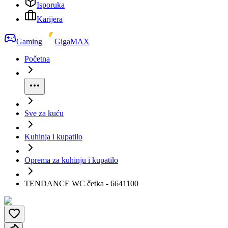
Isporuka
Karijera
Gaming
GigaMAX
Početna
Sve za kuću
Kuhinja i kupatilo
Oprema za kuhinju i kupatilo
TENDANCE WC četka - 6641100