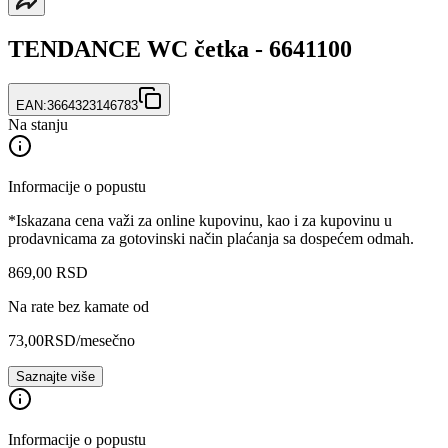
TENDANCE WC četka - 6641100
EAN:
3664323146783
Na stanju
Informacije o popustu
*Iskazana cena važi za online kupovinu, kao i za kupovinu u
prodavnicama za gotovinski način plaćanja sa dospećem odmah.
869
,
00
RSD
Na rate bez kamate od
73,00
RSD
/mesečno
Saznajte više
Informacije o popustu