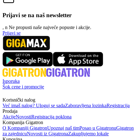
Prijavi se na naš newsletter
, n
N
e propusti naše najveće popuste i akcije.
Prijavi se
Isporuka
Šok cene i promocije
Korisnički nalog
Već imaš nalog? Uloguj se sada
Zaboravljena lozinka
Registracija
Prodaja
Akcije
Novosti
Registracija poklona
Kompanija Gigatron
O Kompaniji Gigatron
Upoznaj naš tim
Posao u Gigatronu
Gigatron
za zajednicu
Novosti iz Gigatrona
Zakupljujemo lokale
Kupovina