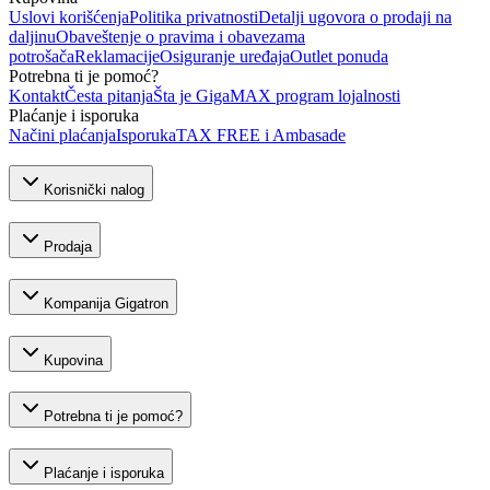
Uslovi korišćenja
Politika privatnosti
Detalji ugovora o prodaji na
daljinu
Obaveštenje o pravima i obavezama
potrošača
Reklamacije
Osiguranje uređaja
Outlet ponuda
Potrebna ti je pomoć?
Kontakt
Česta pitanja
Šta je GigaMAX program lojalnosti
Plaćanje i isporuka
Načini plaćanja
Isporuka
TAX FREE i Ambasade
Korisnički nalog
Prodaja
Kompanija Gigatron
Kupovina
Potrebna ti je pomoć?
Plaćanje i isporuka