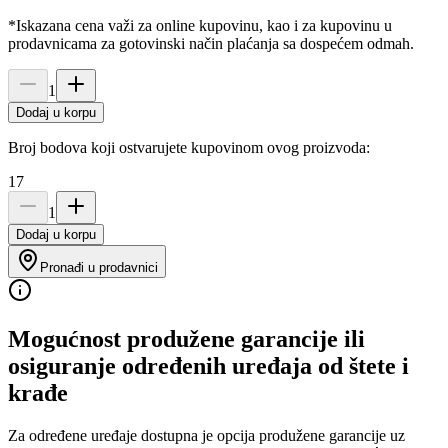
*Iskazana cena važi za online kupovinu, kao i za kupovinu u
prodavnicama za gotovinski način plaćanja sa dospećem odmah.
1
Dodaj u korpu
Broj bodova koji ostvarujete kupovinom ovog proizvoda:
17
1
Dodaj u korpu
Pronađi u prodavnici
Mogućnost produžene garancije ili
osiguranje određenih uređaja od štete i
krađe
Za određene uređaje dostupna je opcija produžene garancije uz