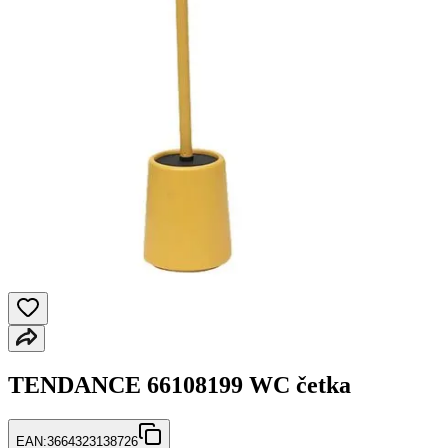
TENDANCE 66108199 WC četka
EAN:
3664323138726