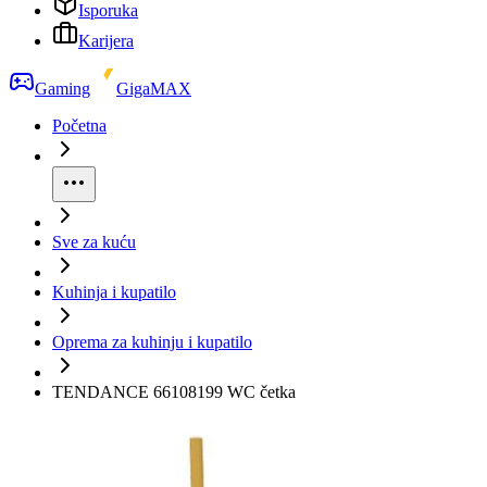
Isporuka
Karijera
Gaming
GigaMAX
Početna
Sve za kuću
Kuhinja i kupatilo
Oprema za kuhinju i kupatilo
TENDANCE 66108199 WC četka