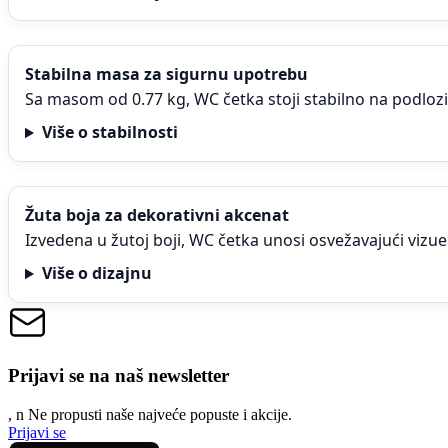
Stabilna masa za sigurnu upotrebu
Sa masom od 0.77 kg, WC četka stoji stabilno na podlozi 
Više o stabilnosti
Žuta boja za dekorativni akcenat
Izvedena u žutoj boji, WC četka unosi osvežavajući vizuel
Više o dizajnu
Prijavi se na naš newsletter
, n
N
e propusti naše najveće popuste i akcije.
Prijavi se