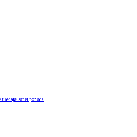
e uređaja
Outlet ponuda