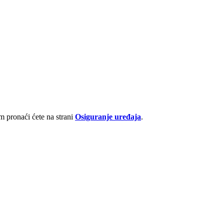
 pronaći ćete na strani
Osiguranje uređaja
.