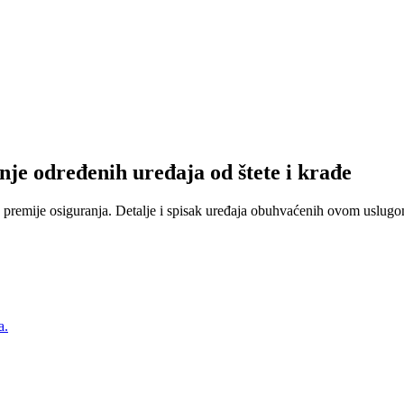
nje određenih uređaja od štete i krađe
 premije osiguranja. Detalje i spisak uređaja obuhvaćenih ovom uslugom
a.