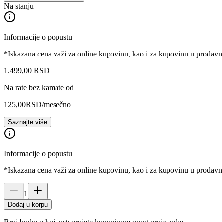
Na stanju
Informacije o popustu
*Iskazana cena važi za online kupovinu, kao i za kupovinu u prodav
1.499
,
00
RSD
Na rate bez kamate od
125,00
RSD
/mesečno
Saznajte više
Informacije o popustu
*Iskazana cena važi za online kupovinu, kao i za kupovinu u prodav
1
Dodaj u korpu
Broj bodova koji ostvarujete kupovinom ovog proizvoda: