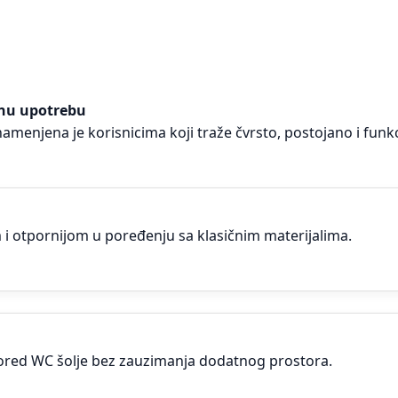
lnu upotrebu
enjena je korisnicima koji traže čvrsto, postojano i funkc
 i otpornijom u poređenju sa klasičnim materijalima.
ored WC šolje bez zauzimanja dodatnog prostora.