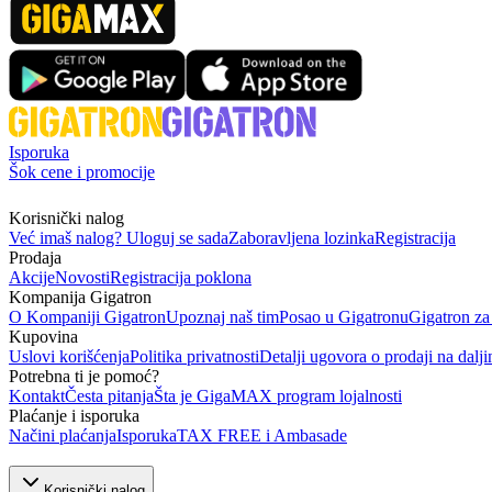
Isporuka
Šok cene i promocije
Korisnički nalog
Već imaš nalog? Uloguj se sada
Zaboravljena lozinka
Registracija
Prodaja
Akcije
Novosti
Registracija poklona
Kompanija Gigatron
O Kompaniji Gigatron
Upoznaj naš tim
Posao u Gigatronu
Gigatron za
Kupovina
Uslovi korišćenja
Politika privatnosti
Detalji ugovora o prodaji na dalji
Potrebna ti je pomoć?
Kontakt
Česta pitanja
Šta je GigaMAX program lojalnosti
Plaćanje i isporuka
Načini plaćanja
Isporuka
TAX FREE i Ambasade
Korisnički nalog