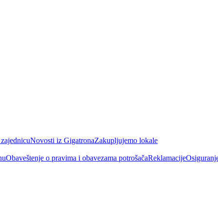
 zajednicu
Novosti iz Gigatrona
Zakupljujemo lokale
nu
Obaveštenje o pravima i obavezama potrošača
Reklamacije
Osiguranj