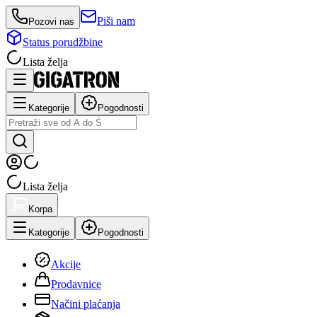
Piši nam
Pozovi nas
Status porudžbine
Lista želja
Kategorije
Pogodnosti
Lista želja
Korpa
Kategorije
Pogodnosti
Akcije
Prodavnice
Načini plaćanja