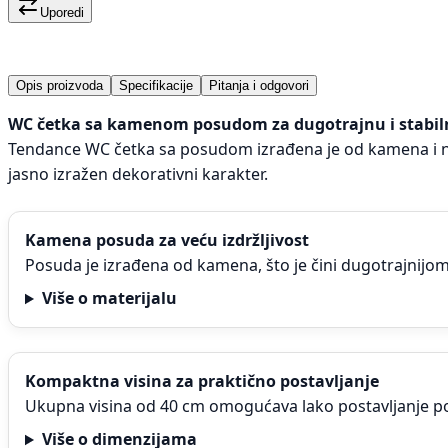
Uporedi
Opis proizvoda
Specifikacije
Pitanja i odgovori
WC četka sa kamenom posudom za dugotrajnu i stabi
Tendance WC četka sa posudom izrađena je od kamena i nam
jasno izražen dekorativni karakter.
Kamenа posuda za veću izdržljivost
Posuda je izrađena od kamena, što je čini dugotrajnijom
Više o materijalu
Kompaktna visina za praktično postavljanje
Ukupna visina od 40 cm omogućava lako postavljanje p
Više o dimenzijama