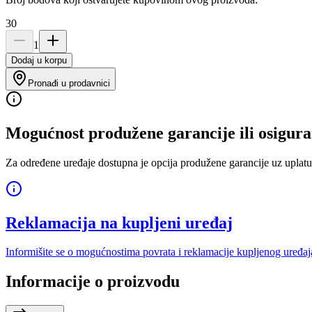
30
1
Dodaj u korpu
Pronađi u prodavnici
Mogućnost produžene garancije ili osigura
Za određene uređaje dostupna je opcija produžene garancije uz uplatu
Reklamacija na kupljeni uređaj
Informišite se o mogućnostima povrata i reklamacije kupljenog uređaj
Informacije o proizvodu