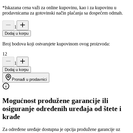
*Iskazana cena važi za online kupovinu, kao i za kupovinu u
prodavnicama za gotovinski način plaćanja sa dospećem odmah.
1
Dodaj u korpu
Broj bodova koji ostvarujete kupovinom ovog proizvoda:
12
1
Dodaj u korpu
Pronađi u prodavnici
Mogućnost produžene garancije ili
osiguranje određenih uređaja od štete i
krađe
Za određene uređaje dostupna je opcija produžene garancije uz