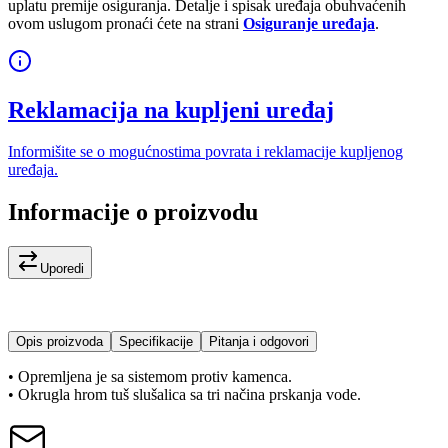
uplatu premije osiguranja. Detalje i spisak uređaja obuhvaćenih
ovom uslugom pronaći ćete na strani
Osiguranje uređaja
.
Reklamacija na kupljeni uređaj
Informišite se o mogućnostima povrata i reklamacije kupljenog
uređaja.
Informacije o proizvodu
Uporedi
Opis proizvoda
Specifikacije
Pitanja i odgovori
• Opremljena je sa sistemom protiv kamenca.
• Okrugla hrom tuš slušalica sa tri načina prskanja vode.