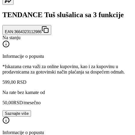
TENDANCE Tuš slušalica sa 3 funkcije
EAN:
3664323112986
Na stanju
Informacije o popustu
*Iskazana cena važi za online kupovinu, kao i za kupovinu u
prodavnicama za gotovinski način plaćanja sa dospećem odmah.
599
,
00
RSD
Na rate bez kamate od
50,00
RSD
/mesečno
Saznajte više
Informacije o popustu