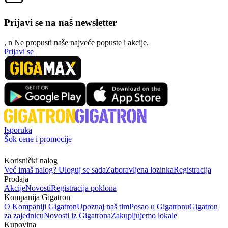
Prijavi se na naš newsletter
, n
N
e propusti naše najveće popuste i akcije.
Prijavi se
Isporuka
Šok cene i promocije
Korisnički nalog
Već imaš nalog? Uloguj se sada
Zaboravljena lozinka
Registracija
Prodaja
Akcije
Novosti
Registracija poklona
Kompanija Gigatron
O Kompaniji Gigatron
Upoznaj naš tim
Posao u Gigatronu
Gigatron
za zajednicu
Novosti iz Gigatrona
Zakupljujemo lokale
Kupovina