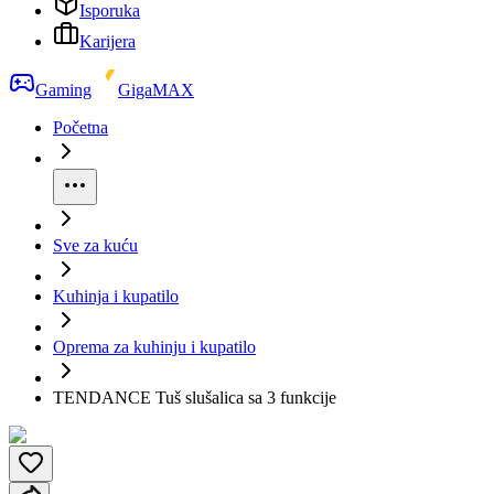
Isporuka
Karijera
Gaming
GigaMAX
Početna
Sve za kuću
Kuhinja i kupatilo
Oprema za kuhinju i kupatilo
TENDANCE Tuš slušalica sa 3 funkcije