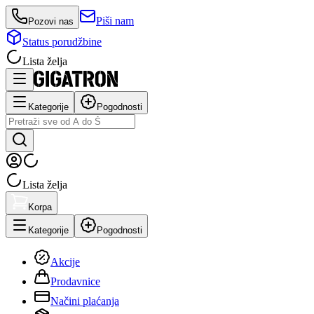
Piši nam
Pozovi nas
Status porudžbine
Lista želja
Kategorije
Pogodnosti
Lista želja
Korpa
Kategorije
Pogodnosti
Akcije
Prodavnice
Načini plaćanja