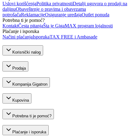
Uslovi korišćenja
Politika privatnosti
Detalji ugovora o prodaji na
daljinu
Obaveštenje o pravima i obavezama
potrošača
Reklamacije
Osiguranje uređaja
Outlet ponuda
Potrebna ti je pomoć?
Kontakt
Česta pitanja
Šta je GigaMAX program lojalnosti
Plaćanje i isporuka
Načini plaćanja
Isporuka
TAX FREE i Ambasade
Korisnički nalog
Prodaja
Kompanija Gigatron
Kupovina
Potrebna ti je pomoć?
Plaćanje i isporuka