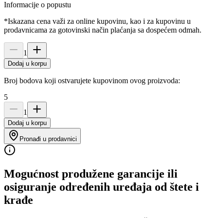
Informacije o popustu
*Iskazana cena važi za online kupovinu, kao i za kupovinu u
prodavnicama za gotovinski način plaćanja sa dospećem odmah.
1
Dodaj u korpu
Broj bodova koji ostvarujete kupovinom ovog proizvoda:
5
1
Dodaj u korpu
Pronađi u prodavnici
Mogućnost produžene garancije ili
osiguranje određenih uređaja od štete i
krađe