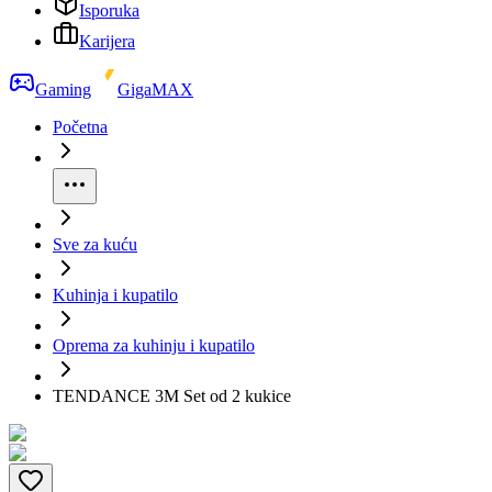
Isporuka
Karijera
Gaming
GigaMAX
Početna
Sve za kuću
Kuhinja i kupatilo
Oprema za kuhinju i kupatilo
TENDANCE 3M Set od 2 kukice