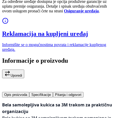
Za određene uređaje dostupna je opcija produžene garancije uz
uplatu premije osiguranja. Detalje i spisak uređaja obuhvaćenih
ovom uslugom pronaći ćete na strani
Osiguranje uređaja
.
Reklamacija na kupljeni uređaj
Informišite se o mogućnostima povrata i reklamacije kupljenog
uređaja.
Informacije o proizvodu
Uporedi
Opis proizvoda
Specifikacije
Pitanja i odgovori
Bela samolepljiva kukica sa 3M trakom za praktičnu
organizaciju