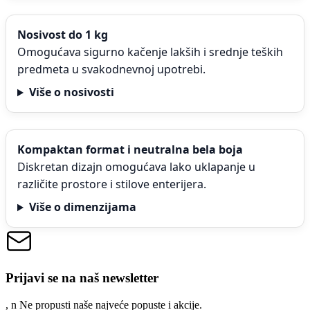
Nosivost do 1 kg
Omogućava sigurno kačenje lakših i srednje teških
predmeta u svakodnevnoj upotrebi.
Više o nosivosti
Kompaktan format i neutralna bela boja
Diskretan dizajn omogućava lako uklapanje u
različite prostore i stilove enterijera.
Više o dimenzijama
Prijavi se na naš newsletter
, n
N
e propusti naše najveće popuste i akcije.