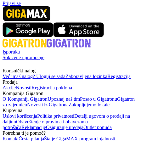
Prijavi se
Isporuka
Šok cene i promocije
Korisnički nalog
Već imaš nalog? Uloguj se sada
Zaboravljena lozinka
Registracija
Prodaja
Akcije
Novosti
Registracija poklona
Kompanija Gigatron
O Kompaniji Gigatron
Upoznaj naš tim
Posao u Gigatronu
Gigatron
za zajednicu
Novosti iz Gigatrona
Zakupljujemo lokale
Kupovina
Uslovi korišćenja
Politika privatnosti
Detalji ugovora o prodaji na
daljinu
Obaveštenje o pravima i obavezama
potrošača
Reklamacije
Osiguranje uređaja
Outlet ponuda
Potrebna ti je pomoć?
Kontakt
Česta pitanja
Šta je GigaMAX program lojalnosti