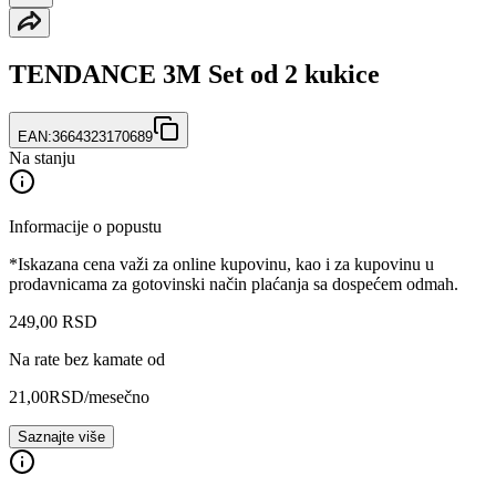
TENDANCE 3M Set od 2 kukice
EAN:
3664323170689
Na stanju
Informacije o popustu
*Iskazana cena važi za online kupovinu, kao i za kupovinu u
prodavnicama za gotovinski način plaćanja sa dospećem odmah.
249
,
00
RSD
Na rate bez kamate od
21,00
RSD
/mesečno
Saznajte više