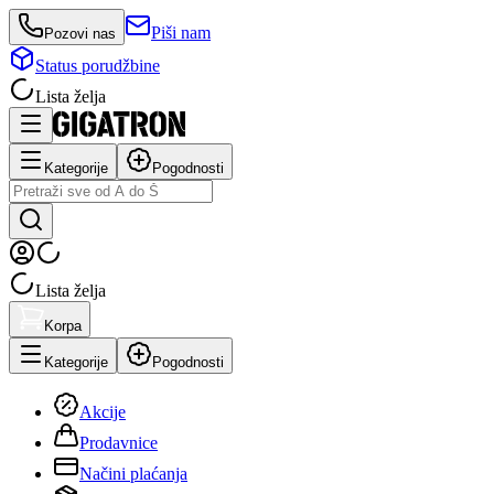
Piši nam
Pozovi nas
Status porudžbine
Lista želja
Kategorije
Pogodnosti
Lista želja
Korpa
Kategorije
Pogodnosti
Akcije
Prodavnice
Načini plaćanja