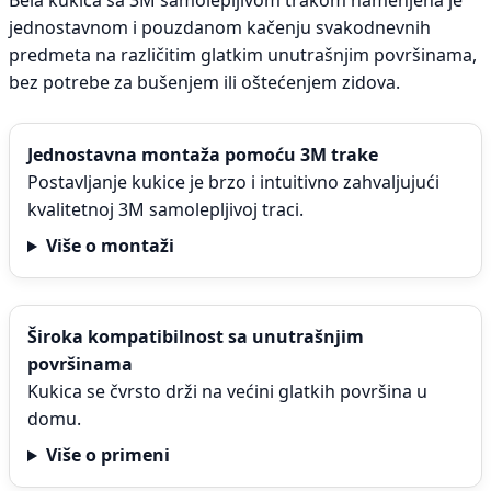
Bela kukica sa 3M samolepljivom trakom namenjena je
jednostavnom i pouzdanom kačenju svakodnevnih
predmeta na različitim glatkim unutrašnjim površinama,
bez potrebe za bušenjem ili oštećenjem zidova.
Jednostavna montaža pomoću 3M trake
Postavljanje kukice je brzo i intuitivno zahvaljujući
kvalitetnoj 3M samolepljivoj traci.
Više o montaži
Široka kompatibilnost sa unutrašnjim
površinama
Kukica se čvrsto drži na većini glatkih površina u
domu.
Više o primeni