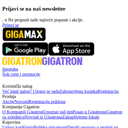
Prijavi se na naš newsletter
, n
N
e propusti naše najveće popuste i akcije.
Prijavi se
Isporuka
Šok cene i promocije
Korisnički nalog
Već imaš nalog? Uloguj se sada
Zaboravljena lozinka
Registracija
Prodaja
Akcije
Novosti
Registracija poklona
Kompanija Gigatron
O Kompaniji Gigatron
Upoznaj naš tim
Posao u Gigatronu
Gigatron
za zajednicu
Novosti iz Gigatrona
Zakupljujemo lokale
Kupovina
Uslovi korišćenja
Politika privatnosti
Detalji ugovora o prodaji na