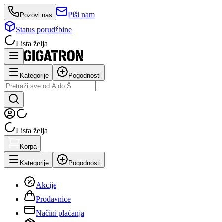
Piši nam
Pozovi nas
Status porudžbine
Lista želja
Kategorije
Pogodnosti
Lista želja
Korpa
Kategorije
Pogodnosti
Akcije
Prodavnice
Načini plaćanja