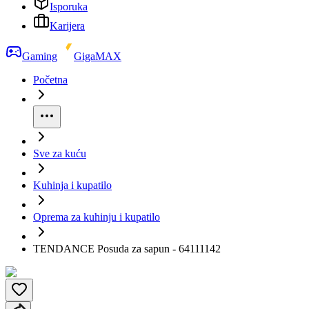
Isporuka
Karijera
Gaming
GigaMAX
Početna
Sve za kuću
Kuhinja i kupatilo
Oprema za kuhinju i kupatilo
TENDANCE Posuda za sapun - 64111142