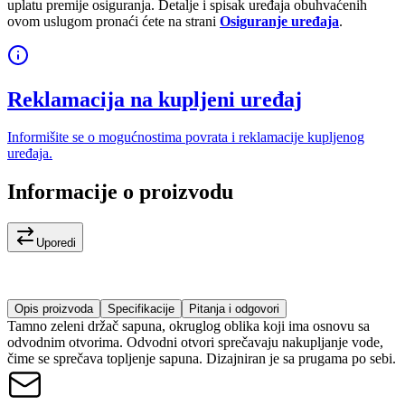
uplatu premije osiguranja. Detalje i spisak uređaja obuhvaćenih
ovom uslugom pronaći ćete na strani
Osiguranje uređaja
.
Reklamacija na kupljeni uređaj
Informišite se o mogućnostima povrata i reklamacije kupljenog
uređaja.
Informacije o proizvodu
Uporedi
Opis proizvoda
Specifikacije
Pitanja i odgovori
Tamno zeleni držač sapuna, okruglog oblika koji ima osnovu sa
odvodnim otvorima. Odvodni otvori sprečavaju nakupljanje vode,
čime se sprečava topljenje sapuna. Dizajniran je sa prugama po sebi.