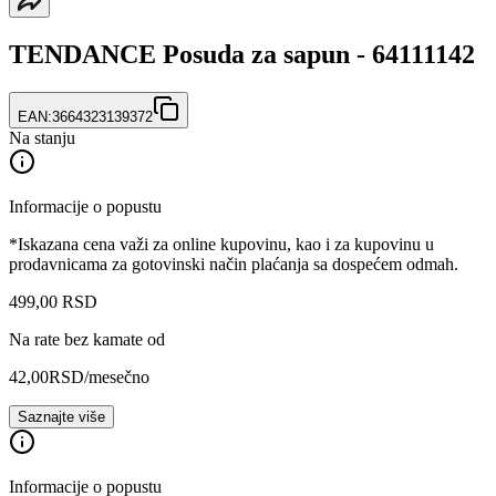
TENDANCE Posuda za sapun - 64111142
EAN:
3664323139372
Na stanju
Informacije o popustu
*Iskazana cena važi za online kupovinu, kao i za kupovinu u
prodavnicama za gotovinski način plaćanja sa dospećem odmah.
499
,
00
RSD
Na rate bez kamate od
42,00
RSD
/mesečno
Saznajte više
Informacije o popustu