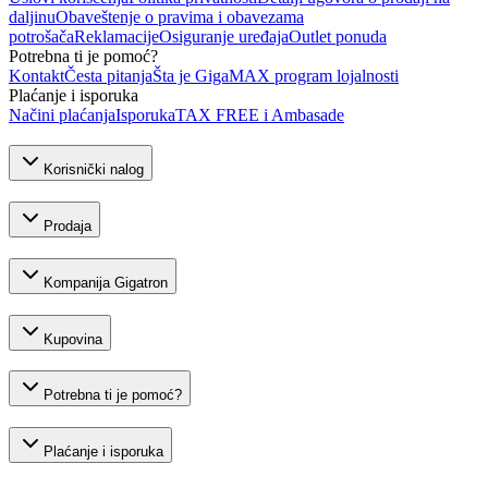
daljinu
Obaveštenje o pravima i obavezama
potrošača
Reklamacije
Osiguranje uređaja
Outlet ponuda
Potrebna ti je pomoć?
Kontakt
Česta pitanja
Šta je GigaMAX program lojalnosti
Plaćanje i isporuka
Načini plaćanja
Isporuka
TAX FREE i Ambasade
Korisnički nalog
Prodaja
Kompanija Gigatron
Kupovina
Potrebna ti je pomoć?
Plaćanje i isporuka