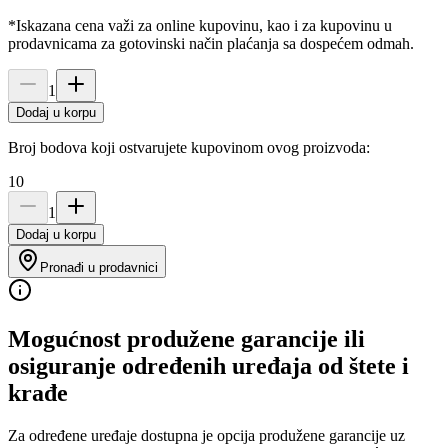
*Iskazana cena važi za online kupovinu, kao i za kupovinu u
prodavnicama za gotovinski način plaćanja sa dospećem odmah.
1
Dodaj u korpu
Broj bodova koji ostvarujete kupovinom ovog proizvoda:
10
1
Dodaj u korpu
Pronađi u prodavnici
Mogućnost produžene garancije ili
osiguranje određenih uređaja od štete i
krađe
Za određene uređaje dostupna je opcija produžene garancije uz