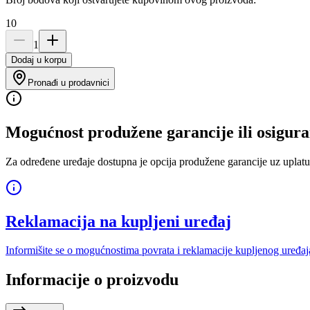
10
1
Dodaj u korpu
Pronađi u prodavnici
Mogućnost produžene garancije ili osigura
Za određene uređaje dostupna je opcija produžene garancije uz uplatu
Reklamacija na kupljeni uređaj
Informišite se o mogućnostima povrata i reklamacije kupljenog uređaj
Informacije o proizvodu