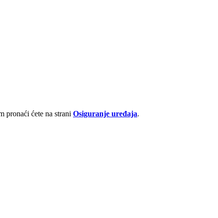
 pronaći ćete na strani
Osiguranje uređaja
.