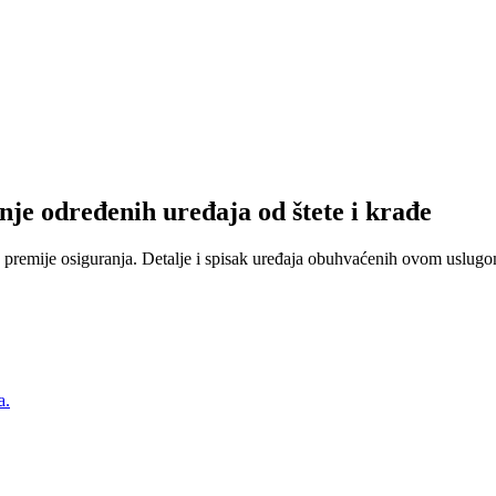
nje određenih uređaja od štete i krađe
 premije osiguranja. Detalje i spisak uređaja obuhvaćenih ovom uslugom
a.