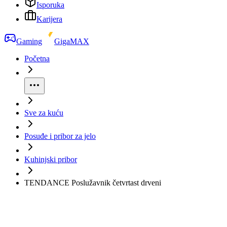
Isporuka
Karijera
Gaming
GigaMAX
Početna
Sve za kuću
Posuđe i pribor za jelo
Kuhinjski pribor
TENDANCE Poslužavnik četvrtast drveni