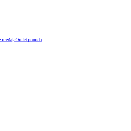
e uređaja
Outlet ponuda