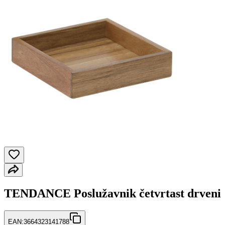
TENDANCE Poslužavnik četvrtast drveni
EAN:
3664323141788