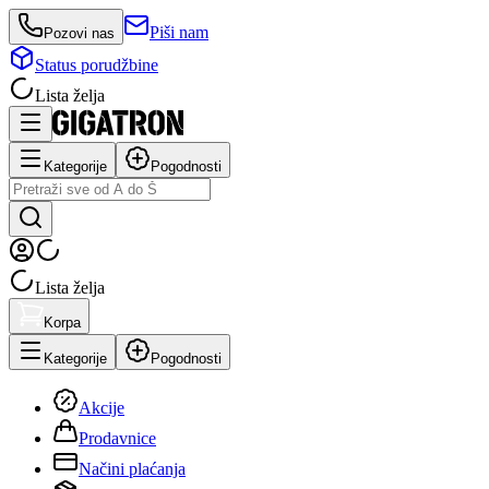
Piši nam
Pozovi nas
Status porudžbine
Lista želja
Kategorije
Pogodnosti
Lista želja
Korpa
Kategorije
Pogodnosti
Akcije
Prodavnice
Načini plaćanja