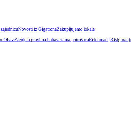
 zajednicu
Novosti iz Gigatrona
Zakupljujemo lokale
nu
Obaveštenje o pravima i obavezama potrošača
Reklamacije
Osiguranj