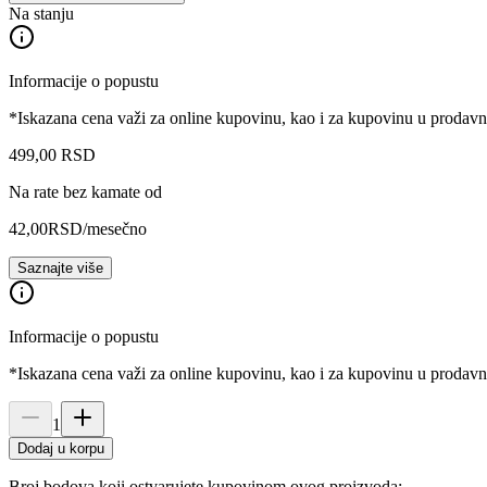
Na stanju
Informacije o popustu
*Iskazana cena važi za online kupovinu, kao i za kupovinu u prodav
499
,
00
RSD
Na rate bez kamate od
42,00
RSD
/mesečno
Saznajte više
Informacije o popustu
*Iskazana cena važi za online kupovinu, kao i za kupovinu u prodav
1
Dodaj u korpu
Broj bodova koji ostvarujete kupovinom ovog proizvoda: