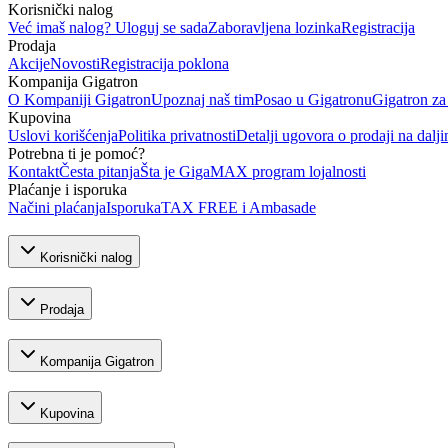
Korisnički nalog
Već imaš nalog? Uloguj se sada
Zaboravljena lozinka
Registracija
Prodaja
Akcije
Novosti
Registracija poklona
Kompanija Gigatron
O Kompaniji Gigatron
Upoznaj naš tim
Posao u Gigatronu
Gigatron za
Kupovina
Uslovi korišćenja
Politika privatnosti
Detalji ugovora o prodaji na dalji
Potrebna ti je pomoć?
Kontakt
Česta pitanja
Šta je GigaMAX program lojalnosti
Plaćanje i isporuka
Načini plaćanja
Isporuka
TAX FREE i Ambasade
Korisnički nalog
Prodaja
Kompanija Gigatron
Kupovina