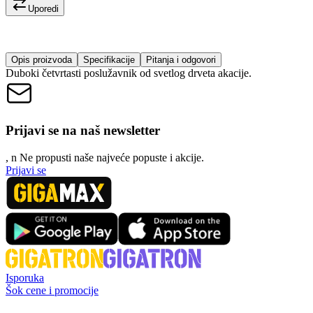
Uporedi
Opis proizvoda
Specifikacije
Pitanja i odgovori
Duboki četvrtasti poslužavnik od svetlog drveta akacije.
Prijavi se na naš newsletter
, n
N
e propusti naše najveće popuste i akcije.
Prijavi se
Isporuka
Šok cene i promocije