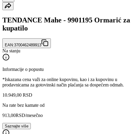
TENDANCE Mahe - 9901195 Ormarić za
kupatilo
EAN:
3700462489913
Na stanju
Informacije o popustu
*Iskazana cena važi za online kupovinu, kao i za kupovinu u
prodavnicama za gotovinski način plaćanja sa dospećem odmah.
10.949
,
00
RSD
Na rate bez kamate od
913,00
RSD
/mesečno
Saznajte više