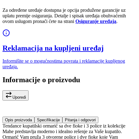
Za određene uređaje dostupna je opcija produžene garancije uz
uplatu premije osiguranja. Detalje i spisak uređaja obuhvaćenih
ovom uslugom pronaći ćete na strani
Osiguranje uređaja
.
Reklamacija na kupljeni uređaj
Informišite se o mogućnostima povrata i reklamacije kupljenog
uređaja.
Informacije o proizvodu
Uporedi
Opis proizvoda
Specifikacije
Pitanja i odgovori
Tendance kupatilski ormarić sa dve fioke i 3 police iz kolekcije
Mahe predstavlja moderno i idealno rešenje za Vaše kupatilo.
Ormarić Vam pruža 3 otvorene police i dve fioke koje Vam