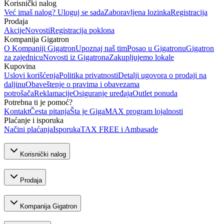
Korisnički nalog
Već imaš nalog? Uloguj se sada
Zaboravljena lozinka
Registracija
Prodaja
Akcije
Novosti
Registracija poklona
Kompanija Gigatron
O Kompaniji Gigatron
Upoznaj naš tim
Posao u Gigatronu
Gigatron
za zajednicu
Novosti iz Gigatrona
Zakupljujemo lokale
Kupovina
Uslovi korišćenja
Politika privatnosti
Detalji ugovora o prodaji na
daljinu
Obaveštenje o pravima i obavezama
potrošača
Reklamacije
Osiguranje uređaja
Outlet ponuda
Potrebna ti je pomoć?
Kontakt
Česta pitanja
Šta je GigaMAX program lojalnosti
Plaćanje i isporuka
Načini plaćanja
Isporuka
TAX FREE i Ambasade
Korisnički nalog
Prodaja
Kompanija Gigatron