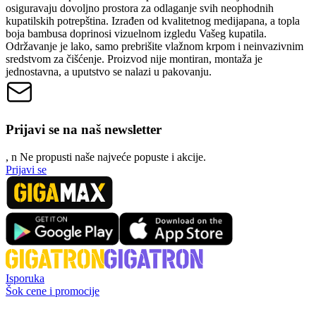
osiguravaju dovoljno prostora za odlaganje svih neophodnih
kupatilskih potrepština. Izrađen od kvalitetnog medijapana, a topla
boja bambusa doprinosi vizuelnom izgledu Vašeg kupatila.
Održavanje je lako, samo prebrišite vlažnom krpom i neinvazivnim
sredstvom za čišćenje. Proizvod nije montiran, montaža je
jednostavna, a uputstvo se nalazi u pakovanju.
Prijavi se na naš newsletter
, n
N
e propusti naše najveće popuste i akcije.
Prijavi se
Isporuka
Šok cene i promocije