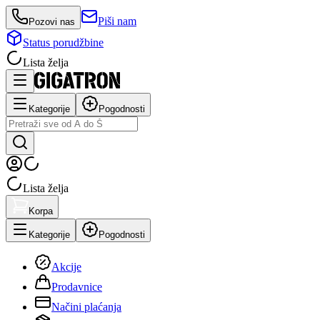
Piši nam
Pozovi nas
Status porudžbine
Lista želja
Kategorije
Pogodnosti
Lista želja
Korpa
Kategorije
Pogodnosti
Akcije
Prodavnice
Načini plaćanja