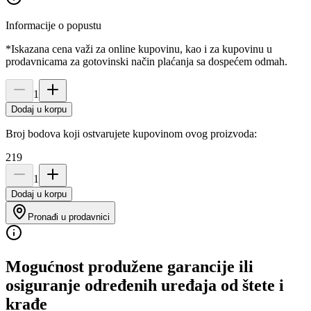
Informacije o popustu
*Iskazana cena važi za online kupovinu, kao i za kupovinu u
prodavnicama za gotovinski način plaćanja sa dospećem odmah.
1
Dodaj u korpu
Broj bodova koji ostvarujete kupovinom ovog proizvoda:
219
1
Dodaj u korpu
Pronađi u prodavnici
Mogućnost produžene garancije ili
osiguranje određenih uređaja od štete i
krađe