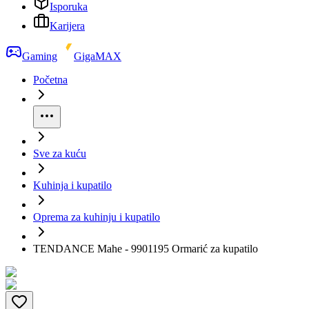
Isporuka
Karijera
Gaming
GigaMAX
Početna
Sve za kuću
Kuhinja i kupatilo
Oprema za kuhinju i kupatilo
TENDANCE Mahe - 9901195 Ormarić za kupatilo