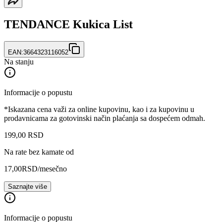
TENDANCE Kukica List
EAN:
3664323116052
Na stanju
Informacije o popustu
*Iskazana cena važi za online kupovinu, kao i za kupovinu u
prodavnicama za gotovinski način plaćanja sa dospećem odmah.
199
,
00
RSD
Na rate bez kamate od
17,00
RSD
/mesečno
Saznajte više
Informacije o popustu