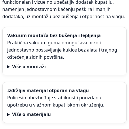
funkcionalan i vizuelno upečatljiv dodatak kupatilu,
namenjen jednostavnom kačenju peškira i manjih
dodataka, uz montažu bez bušenja i otpornost na vlagu.
Vakuum montaža bez bušenja i lepljenja
Praktična vakuum guma omogućava brzo i
jednostavno postavljanje kukice bez alata i trajnog
oštećenja zidnih površina.
Više o montaži
Izdržljiv materijal otporan na vlagu
Poliresin obezbeđuje stabilnost i pouzdanu
upotrebu u vlažnom kupatilskom okruženju.
Više o materijalu