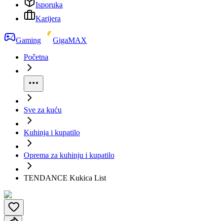
Isporuka
Karijera
Gaming
GigaMAX
Početna
Sve za kuću
Kuhinja i kupatilo
Oprema za kuhinju i kupatilo
TENDANCE Kukica List