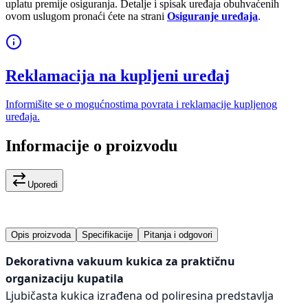
uplatu premije osiguranja. Detalje i spisak uređaja obuhvaćenih
ovom uslugom pronaći ćete na strani
Osiguranje uređaja
.
Reklamacija na kupljeni uređaj
Informišite se o mogućnostima povrata i reklamacije kupljenog
uređaja.
Informacije o proizvodu
Uporedi
Opis proizvoda
Specifikacije
Pitanja i odgovori
Dekorativna vakuum kukica za praktičnu
organizaciju kupatila
Ljubičasta kukica izrađena od poliresina predstavlja