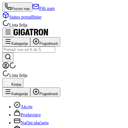
Piši nam
Pozovi nas
Status porudžbine
Lista želja
Kategorije
Pogodnosti
Lista želja
Korpa
Kategorije
Pogodnosti
Akcije
Prodavnice
Načini plaćanja