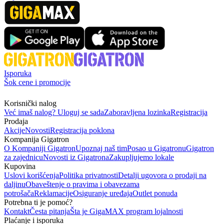
Isporuka
Šok cene i promocije
Korisnički nalog
Već imaš nalog? Uloguj se sada
Zaboravljena lozinka
Registracija
Prodaja
Akcije
Novosti
Registracija poklona
Kompanija Gigatron
O Kompaniji Gigatron
Upoznaj naš tim
Posao u Gigatronu
Gigatron
za zajednicu
Novosti iz Gigatrona
Zakupljujemo lokale
Kupovina
Uslovi korišćenja
Politika privatnosti
Detalji ugovora o prodaji na
daljinu
Obaveštenje o pravima i obavezama
potrošača
Reklamacije
Osiguranje uređaja
Outlet ponuda
Potrebna ti je pomoć?
Kontakt
Česta pitanja
Šta je GigaMAX program lojalnosti
Plaćanje i isporuka