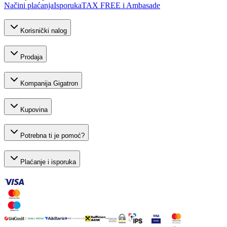
Načini plaćanja
Isporuka
TAX FREE i Ambasade
Korisnički nalog
Prodaja
Kompanija Gigatron
Kupovina
Potrebna ti je pomoć?
Plaćanje i isporuka