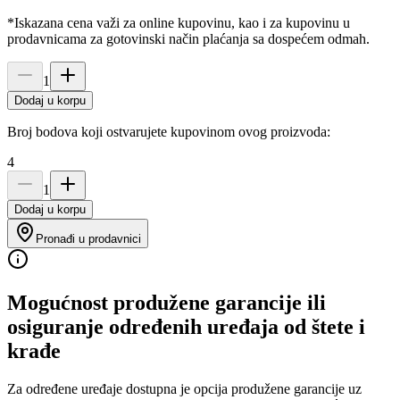
*Iskazana cena važi za online kupovinu, kao i za kupovinu u
prodavnicama za gotovinski način plaćanja sa dospećem odmah.
1
Dodaj u korpu
Broj bodova koji ostvarujete kupovinom ovog proizvoda:
4
1
Dodaj u korpu
Pronađi u prodavnici
Mogućnost produžene garancije ili
osiguranje određenih uređaja od štete i
krađe
Za određene uređaje dostupna je opcija produžene garancije uz