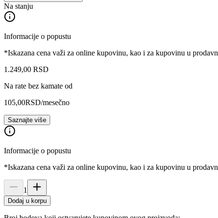
Na stanju
Informacije o popustu
*Iskazana cena važi za online kupovinu, kao i za kupovinu u prodav
1.249
,
00
RSD
Na rate bez kamate od
105,00
RSD
/mesečno
Saznajte više
Informacije o popustu
*Iskazana cena važi za online kupovinu, kao i za kupovinu u prodav
1
Dodaj u korpu
Broj bodova koji ostvarujete kupovinom ovog proizvoda: