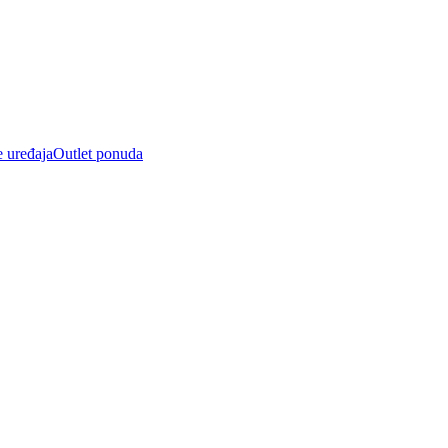
e uređaja
Outlet ponuda