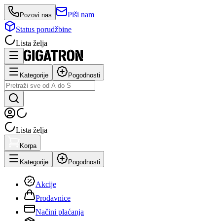
Piši nam
Pozovi nas
Status porudžbine
Lista želja
Kategorije
Pogodnosti
Lista želja
Korpa
Kategorije
Pogodnosti
Akcije
Prodavnice
Načini plaćanja