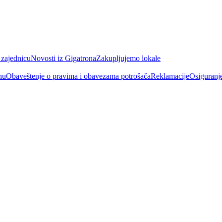
 zajednicu
Novosti iz Gigatrona
Zakupljujemo lokale
nu
Obaveštenje o pravima i obavezama potrošača
Reklamacije
Osiguranj