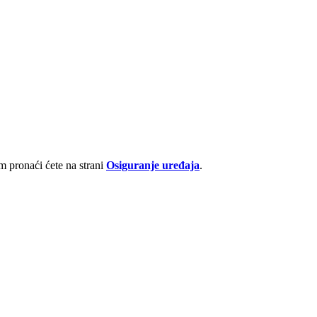
 pronaći ćete na strani
Osiguranje uređaja
.