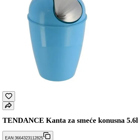
TENDANCE Kanta za smeće konusna 5.6l
EAN:
3664323112825