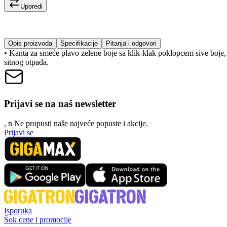
Uporedi
Opis proizvoda
Specifikacije
Pitanja i odgovori
• Kanta za smeće plavo zelene boje sa klik-klak poklopcem sive boje, z
sitnog otpada.
Prijavi se na naš newsletter
, n
N
e propusti naše najveće popuste i akcije.
Prijavi se
Isporuka
Šok cene i promocije