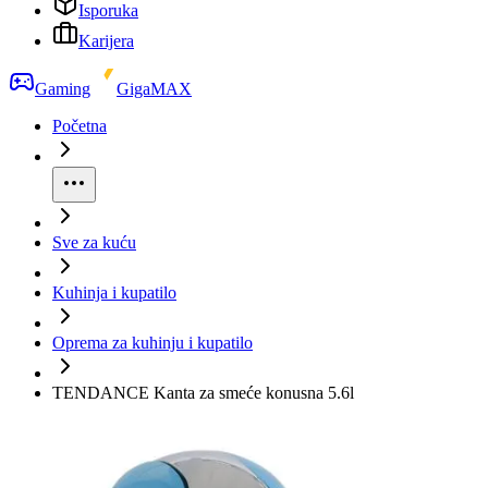
Isporuka
Karijera
Gaming
GigaMAX
Početna
Sve za kuću
Kuhinja i kupatilo
Oprema za kuhinju i kupatilo
TENDANCE Kanta za smeće konusna 5.6l