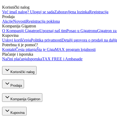
Korisnički nalog
Već imaš nalog? Uloguj se sada
Zaboravljena lozinka
Registracija
Prodaja
Akcije
Novosti
Registracija poklona
Kompanija Gigatron
O Kompaniji Gigatron
Upoznaj naš tim
Posao u Gigatronu
Gigatron za
Kupovina
Uslovi korišćenja
Politika privatnosti
Detalji ugovora o prodaji na dalji
Potrebna ti je pomoć?
Kontakt
Česta pitanja
Šta je GigaMAX program lojalnosti
Plaćanje i isporuka
Načini plaćanja
Isporuka
TAX FREE i Ambasade
Korisnički nalog
Prodaja
Kompanija Gigatron
Kupovina