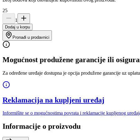
25
1
Dodaj u korpu
Pronađi u prodavnici
Mogućnost produžene garancije ili osigura
Za određene uređaje dostupna je opcija produžene garancije uz uplatu
Reklamacija na kupljeni uređaj
Informišite se o mogućnostima povrata i reklamacije kupljenog uređaj
Informacije o proizvodu