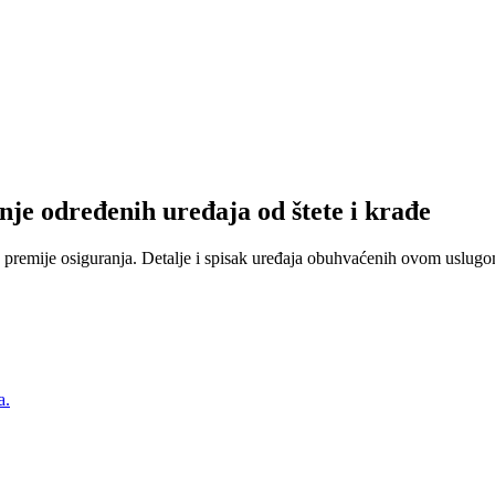
nje određenih uređaja od štete i krađe
 premije osiguranja. Detalje i spisak uređaja obuhvaćenih ovom uslugom
a.