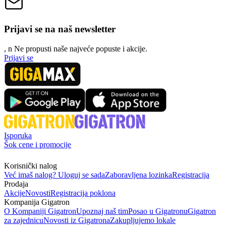
Prijavi se na naš newsletter
, n
N
e propusti naše najveće popuste i akcije.
Prijavi se
Isporuka
Šok cene i promocije
Korisnički nalog
Već imaš nalog? Uloguj se sada
Zaboravljena lozinka
Registracija
Prodaja
Akcije
Novosti
Registracija poklona
Kompanija Gigatron
O Kompaniji Gigatron
Upoznaj naš tim
Posao u Gigatronu
Gigatron
za zajednicu
Novosti iz Gigatrona
Zakupljujemo lokale