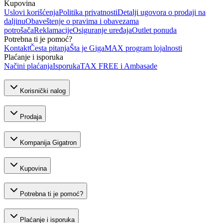
Kupovina
Uslovi korišćenja
Politika privatnosti
Detalji ugovora o prodaji na
daljinu
Obaveštenje o pravima i obavezama
potrošača
Reklamacije
Osiguranje uređaja
Outlet ponuda
Potrebna ti je pomoć?
Kontakt
Česta pitanja
Šta je GigaMAX program lojalnosti
Plaćanje i isporuka
Načini plaćanja
Isporuka
TAX FREE i Ambasade
Korisnički nalog
Prodaja
Kompanija Gigatron
Kupovina
Potrebna ti je pomoć?
Plaćanje i isporuka