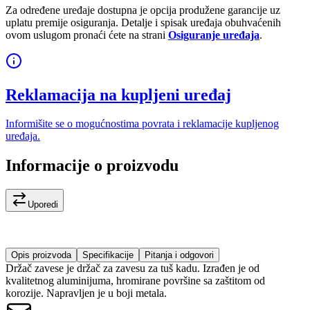
Za određene uređaje dostupna je opcija produžene garancije uz
uplatu premije osiguranja. Detalje i spisak uređaja obuhvaćenih
ovom uslugom pronaći ćete na strani
Osiguranje uređaja
.
Reklamacija na kupljeni uređaj
Informišite se o mogućnostima povrata i reklamacije kupljenog
uređaja.
Informacije o proizvodu
Uporedi
Opis proizvoda
Specifikacije
Pitanja i odgovori
Držač zavese je držač za zavesu za tuš kadu. Izrađen je od
kvalitetnog aluminijuma, hromirane površine sa zaštitom od
korozije. Napravljen je u boji metala.