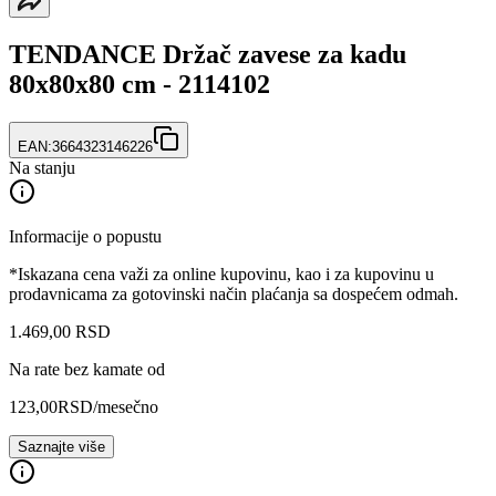
TENDANCE Držač zavese za kadu
80x80x80 cm - 2114102
EAN:
3664323146226
Na stanju
Informacije o popustu
*Iskazana cena važi za online kupovinu, kao i za kupovinu u
prodavnicama za gotovinski način plaćanja sa dospećem odmah.
1.469
,
00
RSD
Na rate bez kamate od
123,00
RSD
/mesečno
Saznajte više