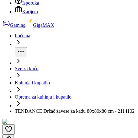
Isporuka
Karijera
Gaming
GigaMAX
Početna
Sve za kuću
Kuhinja i kupatilo
Oprema za kuhinju i kupatilo
TENDANCE Držač zavese za kadu 80x80x80 cm - 2114102