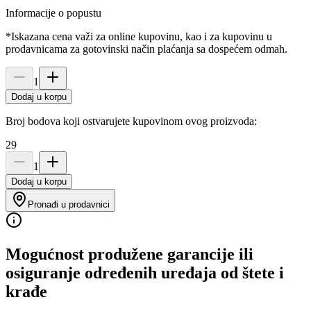
Informacije o popustu
*Iskazana cena važi za online kupovinu, kao i za kupovinu u
prodavnicama za gotovinski način plaćanja sa dospećem odmah.
1
Dodaj u korpu
Broj bodova koji ostvarujete kupovinom ovog proizvoda:
29
1
Dodaj u korpu
Pronađi u prodavnici
Mogućnost produžene garancije ili
osiguranje određenih uređaja od štete i
krađe