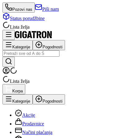
Piši nam
Pozovi nas
Status porudžbine
Lista želja
Kategorije
Pogodnosti
Lista želja
Korpa
Kategorije
Pogodnosti
Akcije
Prodavnice
Načini plaćanja