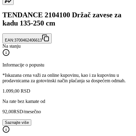
TENDANCE 2104100 Držač zavese za
kadu 135-250 cm
EAN:
3700462406613
Na stanju
Informacije o popustu
*Iskazana cena važi za online kupovinu, kao i za kupovinu u
prodavnicama za gotovinski način plaćanja sa dospećem odmah.
1.099
,
00
RSD
Na rate bez kamate od
92,00
RSD
/mesečno
Saznajte više