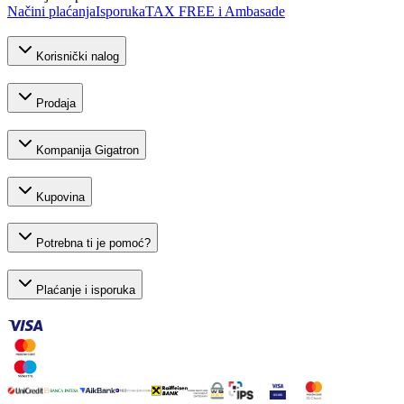
Načini plaćanja
Isporuka
TAX FREE i Ambasade
Korisnički nalog
Prodaja
Kompanija Gigatron
Kupovina
Potrebna ti je pomoć?
Plaćanje i isporuka