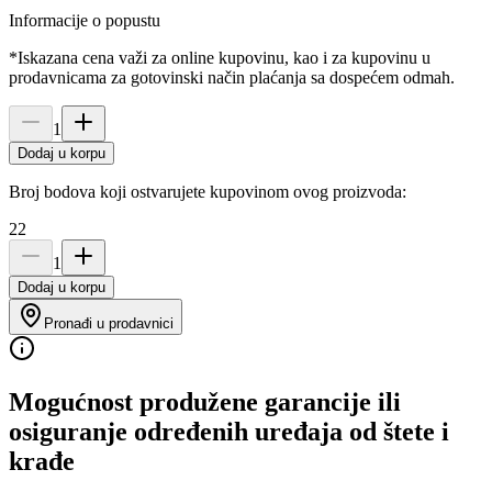
Informacije o popustu
*Iskazana cena važi za online kupovinu, kao i za kupovinu u
prodavnicama za gotovinski način plaćanja sa dospećem odmah.
1
Dodaj u korpu
Broj bodova koji ostvarujete kupovinom ovog proizvoda:
22
1
Dodaj u korpu
Pronađi u prodavnici
Mogućnost produžene garancije ili
osiguranje određenih uređaja od štete i
krađe