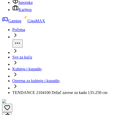
Isporuka
Karijera
Gaming
GigaMAX
Početna
Sve za kuću
Kuhinja i kupatilo
Oprema za kuhinju i kupatilo
TENDANCE 2104100 Držač zavese za kadu 135-250 cm