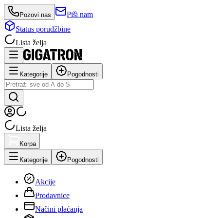
Piši nam
Pozovi nas
Status porudžbine
Lista želja
Kategorije
Pogodnosti
Lista želja
Korpa
Kategorije
Pogodnosti
Akcije
Prodavnice
Načini plaćanja