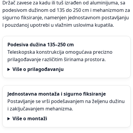
Držač zavese za kadu ili tuš izrađen od aluminijuma, sa
podesivom dužinom od 135 do 250 cm i mehanizmom za
sigurno fiksiranje, namenjen jednostavnom postavljanju
i pouzdanoj upotrebi u vlažnim uslovima kupatila.
Podesiva dužina 135–250 cm
Teleskopska konstrukcija omogućava precizno
prilagođavanje različitim širinama prostora.
Više o prilagođavanju
Jednostavna montaža i sigurno fiksiranje
Postavljanje se vrši podešavanjem na željenu dužinu
i zaključavanjem mehanizma.
Više o montaži