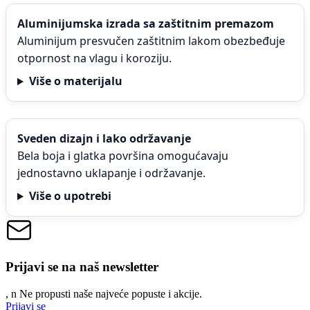
Aluminijumska izrada sa zaštitnim premazom
Aluminijum presvučen zaštitnim lakom obezbeđuje
otpornost na vlagu i koroziju.
Više o materijalu
Sveden dizajn i lako održavanje
Bela boja i glatka površina omogućavaju
jednostavno uklapanje i održavanje.
Više o upotrebi
Prijavi se na naš newsletter
, n
N
e propusti naše najveće popuste i akcije.
Prijavi se