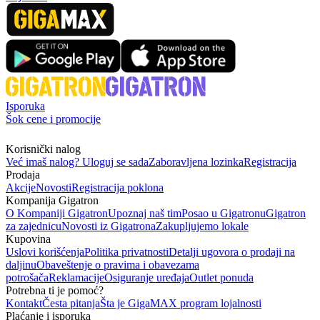
Isporuka
Šok cene i promocije
Korisnički nalog
Već imaš nalog? Uloguj se sada
Zaboravljena lozinka
Registracija
Prodaja
Akcije
Novosti
Registracija poklona
Kompanija Gigatron
O Kompaniji Gigatron
Upoznaj naš tim
Posao u Gigatronu
Gigatron
za zajednicu
Novosti iz Gigatrona
Zakupljujemo lokale
Kupovina
Uslovi korišćenja
Politika privatnosti
Detalji ugovora o prodaji na
daljinu
Obaveštenje o pravima i obavezama
potrošača
Reklamacije
Osiguranje uređaja
Outlet ponuda
Potrebna ti je pomoć?
Kontakt
Česta pitanja
Šta je GigaMAX program lojalnosti
Plaćanje i isporuka