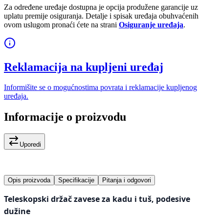
Za određene uređaje dostupna je opcija produžene garancije uz
uplatu premije osiguranja. Detalje i spisak uređaja obuhvaćenih
ovom uslugom pronaći ćete na strani
Osiguranje uređaja
.
Reklamacija na kupljeni uređaj
Informišite se o mogućnostima povrata i reklamacije kupljenog
uređaja.
Informacije o proizvodu
Uporedi
Opis proizvoda
Specifikacije
Pitanja i odgovori
Teleskopski držač zavese za kadu i tuš, podesive
dužine