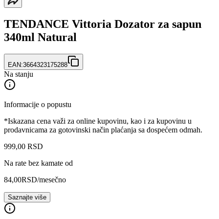
TENDANCE Vittoria Dozator za sapun
340ml Natural
EAN:
3664323175288
Na stanju
Informacije o popustu
*Iskazana cena važi za online kupovinu, kao i za kupovinu u
prodavnicama za gotovinski način plaćanja sa dospećem odmah.
999
,
00
RSD
Na rate bez kamate od
84,00
RSD
/mesečno
Saznajte više