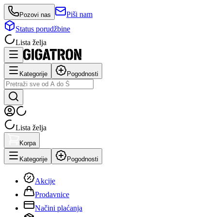
Piši nam
Pozovi nas
Status porudžbine
Lista želja
Kategorije
Pogodnosti
Lista želja
Korpa
Kategorije
Pogodnosti
Akcije
Prodavnice
Načini plaćanja