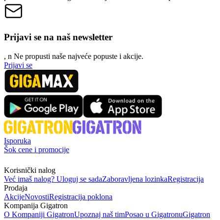
Prijavi se na naš newsletter
, n
N
e propusti naše najveće popuste i akcije.
Prijavi se
Isporuka
Šok cene i promocije
Korisnički nalog
Već imaš nalog? Uloguj se sada
Zaboravljena lozinka
Registracija
Prodaja
Akcije
Novosti
Registracija poklona
Kompanija Gigatron
O Kompaniji Gigatron
Upoznaj naš tim
Posao u Gigatronu
Gigatron