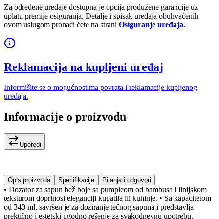
Za određene uređaje dostupna je opcija produžene garancije uz
uplatu premije osiguranja. Detalje i spisak uređaja obuhvaćenih
ovom uslugom pronaći ćete na strani
Osiguranje uređaja
.
Reklamacija na kupljeni uređaj
Informišite se o mogućnostima povrata i reklamacije kupljenog
uređaja.
Informacije o proizvodu
Uporedi
Opis proizvoda
Specifikacije
Pitanja i odgovori
• Dozator za sapun bež boje sa pumpicom od bambusa i linijskom
teksturom doprinosi eleganciji kupatila ili kuhinje. • Sa kapacitetom
od 340 ml, savršen je za doziranje tečnog sapuna i predstavlja
prektično i estetski ugodno rešenje za svakodnevnu upotrebu.