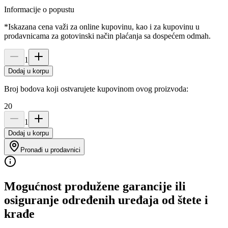
Informacije o popustu
*Iskazana cena važi za online kupovinu, kao i za kupovinu u
prodavnicama za gotovinski način plaćanja sa dospećem odmah.
1
Dodaj u korpu
Broj bodova koji ostvarujete kupovinom ovog proizvoda:
20
1
Dodaj u korpu
Pronađi u prodavnici
Mogućnost produžene garancije ili
osiguranje određenih uređaja od štete i
krađe