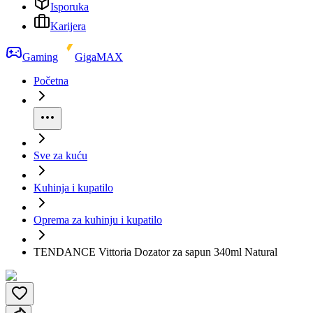
Isporuka
Karijera
Gaming
GigaMAX
Početna
Sve za kuću
Kuhinja i kupatilo
Oprema za kuhinju i kupatilo
TENDANCE Vittoria Dozator za sapun 340ml Natural