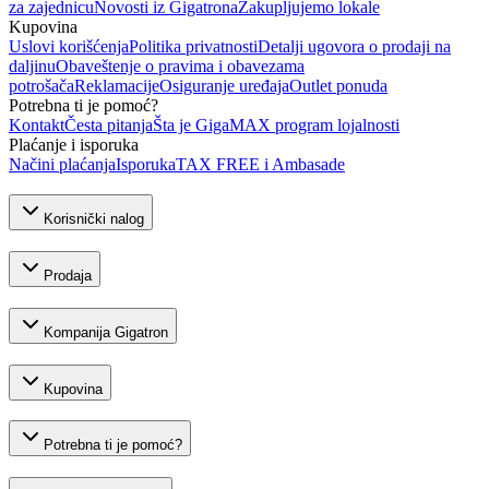
za zajednicu
Novosti iz Gigatrona
Zakupljujemo lokale
Kupovina
Uslovi korišćenja
Politika privatnosti
Detalji ugovora o prodaji na
daljinu
Obaveštenje o pravima i obavezama
potrošača
Reklamacije
Osiguranje uređaja
Outlet ponuda
Potrebna ti je pomoć?
Kontakt
Česta pitanja
Šta je GigaMAX program lojalnosti
Plaćanje i isporuka
Načini plaćanja
Isporuka
TAX FREE i Ambasade
Korisnički nalog
Prodaja
Kompanija Gigatron
Kupovina
Potrebna ti je pomoć?