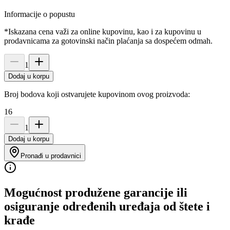
Informacije o popustu
*Iskazana cena važi za online kupovinu, kao i za kupovinu u
prodavnicama za gotovinski način plaćanja sa dospećem odmah.
1
Dodaj u korpu
Broj bodova koji ostvarujete kupovinom ovog proizvoda:
16
1
Dodaj u korpu
Pronađi u prodavnici
Mogućnost produžene garancije ili
osiguranje određenih uređaja od štete i
krađe