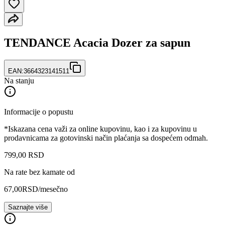
TENDANCE Acacia Dozer za sapun
EAN:
3664323141511
Na stanju
Informacije o popustu
*Iskazana cena važi za online kupovinu, kao i za kupovinu u
prodavnicama za gotovinski način plaćanja sa dospećem odmah.
799
,
00
RSD
Na rate bez kamate od
67,00
RSD
/mesečno
Saznajte više