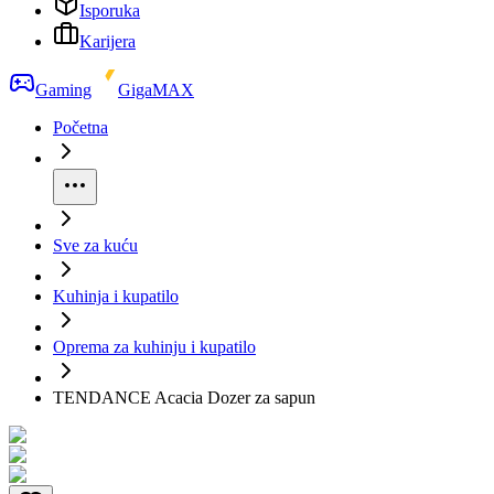
Isporuka
Karijera
Gaming
GigaMAX
Početna
Sve za kuću
Kuhinja i kupatilo
Oprema za kuhinju i kupatilo
TENDANCE Acacia Dozer za sapun