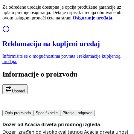
Za određene uređaje dostupna je opcija produžene garancije uz
uplatu premije osiguranja. Detalje i spisak uređaja obuhvaćenih
ovom uslugom pronaći ćete na strani
Osiguranje uređaja
.
Reklamacija na kupljeni uređaj
Informišite se o mogućnostima povrata i reklamacije kupljenog
uređaja.
Informacije o proizvodu
Uporedi
Opis proizvoda
Specifikacije
Pitanja i odgovori
Dozer od Acacia drveta prirodnog izgleda
Dozer izrađen od visokokvalitetnog Acacia drveta unosi