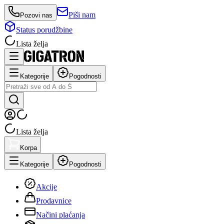
Piši nam
Pozovi nas
Status porudžbine
Lista želja
Kategorije
Pogodnosti
Lista želja
Korpa
Kategorije
Pogodnosti
Akcije
Prodavnice
Načini plaćanja