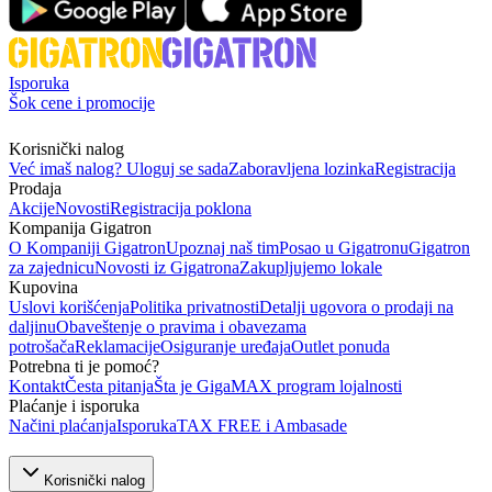
Isporuka
Šok cene i promocije
Korisnički nalog
Već imaš nalog? Uloguj se sada
Zaboravljena lozinka
Registracija
Prodaja
Akcije
Novosti
Registracija poklona
Kompanija Gigatron
O Kompaniji Gigatron
Upoznaj naš tim
Posao u Gigatronu
Gigatron
za zajednicu
Novosti iz Gigatrona
Zakupljujemo lokale
Kupovina
Uslovi korišćenja
Politika privatnosti
Detalji ugovora o prodaji na
daljinu
Obaveštenje o pravima i obavezama
potrošača
Reklamacije
Osiguranje uređaja
Outlet ponuda
Potrebna ti je pomoć?
Kontakt
Česta pitanja
Šta je GigaMAX program lojalnosti
Plaćanje i isporuka
Načini plaćanja
Isporuka
TAX FREE i Ambasade
Korisnički nalog