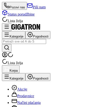
Piši nam
Pozovi nas
Status porudžbine
Lista želja
Kategorije
Pogodnosti
Lista želja
Korpa
Kategorije
Pogodnosti
Akcije
Prodavnice
Načini plaćanja