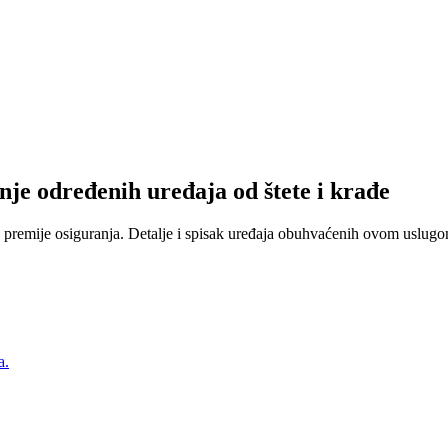
nje određenih uređaja od štete i krađe
 premije osiguranja. Detalje i spisak uređaja obuhvaćenih ovom uslugom
a.