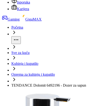
Isporuka
Karijera
Gaming
GigaMAX
Početna
Sve za kuću
Kuhinja i kupatilo
Oprema za kuhinju i kupatilo
TENDANCE Dolomit 6492196 - Dozer za sapun