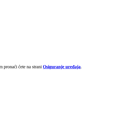
 pronaći ćete na strani
Osiguranje uređaja
.