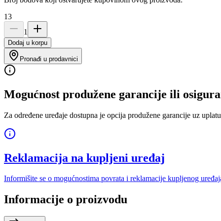
13
1
Dodaj u korpu
Pronađi u prodavnici
Mogućnost produžene garancije ili osigura
Za određene uređaje dostupna je opcija produžene garancije uz uplatu
Reklamacija na kupljeni uređaj
Informišite se o mogućnostima povrata i reklamacije kupljenog uređaj
Informacije o proizvodu