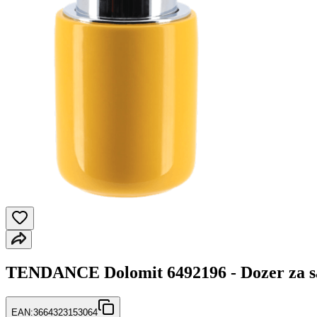
TENDANCE Dolomit 6492196 - Dozer za 
EAN:
3664323153064