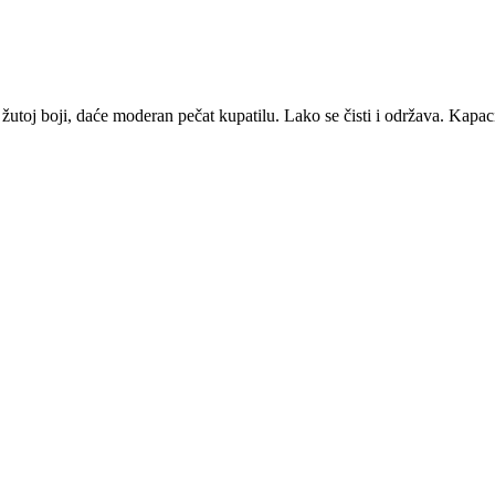
žutoj boji, daće moderan pečat kupatilu. Lako se čisti i održava. Kapaci