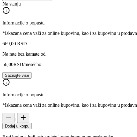
Na stanju
Informacije o popustu
*Iskazana cena važi za online kupovinu, kao i za kupovinu u prodav
669
,
00
RSD
Na rate bez kamate od
56,00
RSD
/mesečno
Saznajte više
Informacije o popustu
*Iskazana cena važi za online kupovinu, kao i za kupovinu u prodav
1
Dodaj u korpu
Broj bodova koji ostvarujete kupovinom ovog proizvoda: