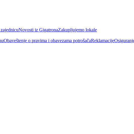
 zajednicu
Novosti iz Gigatrona
Zakupljujemo lokale
nu
Obaveštenje o pravima i obavezama potrošača
Reklamacije
Osiguranj