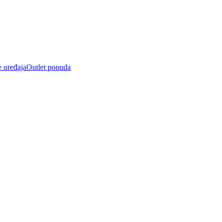
e uređaja
Outlet ponuda