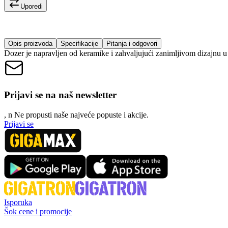
Uporedi
Opis proizvoda
Specifikacije
Pitanja i odgovori
Dozer je napravljen od keramike i zahvaljujući zanimljivom dizajnu u 
Prijavi se na naš newsletter
, n
N
e propusti naše najveće popuste i akcije.
Prijavi se
Isporuka
Šok cene i promocije