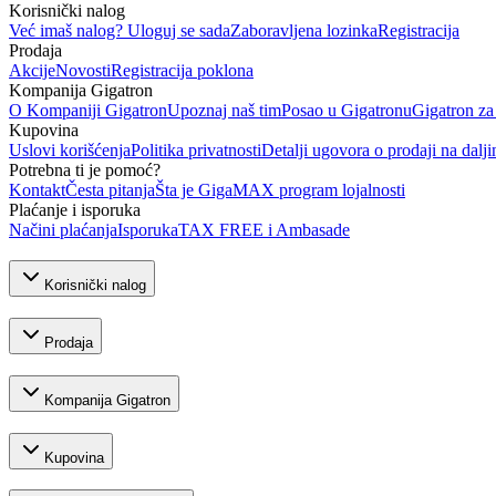
Korisnički nalog
Već imaš nalog? Uloguj se sada
Zaboravljena lozinka
Registracija
Prodaja
Akcije
Novosti
Registracija poklona
Kompanija Gigatron
O Kompaniji Gigatron
Upoznaj naš tim
Posao u Gigatronu
Gigatron za
Kupovina
Uslovi korišćenja
Politika privatnosti
Detalji ugovora o prodaji na dalji
Potrebna ti je pomoć?
Kontakt
Česta pitanja
Šta je GigaMAX program lojalnosti
Plaćanje i isporuka
Načini plaćanja
Isporuka
TAX FREE i Ambasade
Korisnički nalog
Prodaja
Kompanija Gigatron
Kupovina