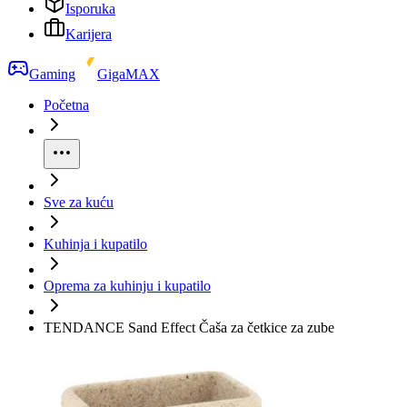
Isporuka
Karijera
Gaming
GigaMAX
Početna
Sve za kuću
Kuhinja i kupatilo
Oprema za kuhinju i kupatilo
TENDANCE Sand Effect Čaša za četkice za zube