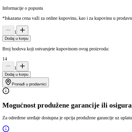
Informacije o popustu
*Iskazana cena važi za online kupovinu, kao i za kupovinu u prodav
1
Dodaj u korpu
Broj bodova koji ostvarujete kupovinom ovog proizvoda:
14
1
Dodaj u korpu
Pronađi u prodavnici
Mogućnost produžene garancije ili osigura
Za određene uređaje dostupna je opcija produžene garancije uz uplatu