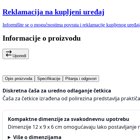
Reklamacija na kupljeni uređaj
Informišite se o mogućnostima povrata i reklamacije kupljenog uređaj
Informacije o proizvodu
Uporedi
Opis proizvoda
Specifikacije
Pitanja i odgovori
Diskretna čaša za uredno odlaganje četkica
Čaša za četkice izrađena od polirezina predstavlja prakti
Kompaktne dimenzije za svakodnevnu upotrebu
Dimenzije 12 x 9 x 6 cm omogućavaju lako postavljanje n
Više o dimenzijama