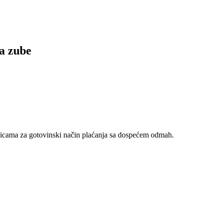
a zube
nicama za gotovinski način plaćanja sa dospećem odmah.