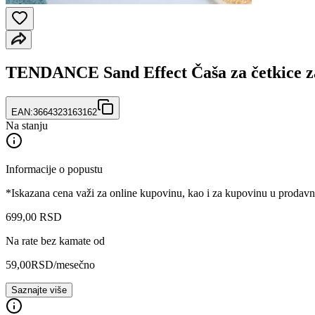
TENDANCE Sand Effect Čaša za četkice z
EAN:
3664323163162
Na stanju
Informacije o popustu
*Iskazana cena važi za online kupovinu, kao i za kupovinu u prodav
699
,
00
RSD
Na rate bez kamate od
59,00
RSD
/mesečno
Saznajte više