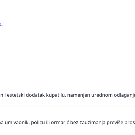
a.
čan i estetski dodatak kupatilu, namenjen urednom odlaganju
a umivaonik, policu ili ormarić bez zauzimanja previše pros