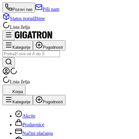
Piši nam
Pozovi nas
Status porudžbine
Lista želja
Kategorije
Pogodnosti
Lista želja
Korpa
Kategorije
Pogodnosti
Akcije
Prodavnice
Načini plaćanja