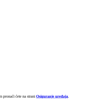
 pronaći ćete na strani
Osiguranje uređaja
.