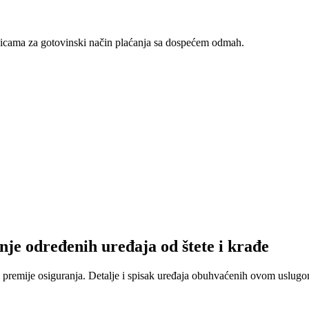
nicama za gotovinski način plaćanja sa dospećem odmah.
nje određenih uređaja od štete i krađe
 premije osiguranja. Detalje i spisak uređaja obuhvaćenih ovom uslugom