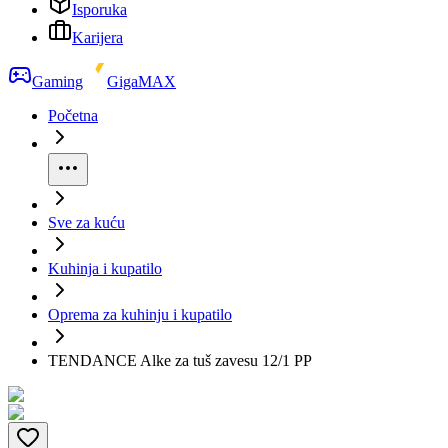
Isporuka
Karijera
Gaming
GigaMAX
Početna
Sve za kuću
Kuhinja i kupatilo
Oprema za kuhinju i kupatilo
TENDANCE Alke za tuš zavesu 12/1 PP