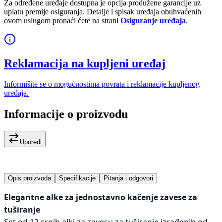
Za određene uređaje dostupna je opcija produžene garancije uz
uplatu premije osiguranja. Detalje i spisak uređaja obuhvaćenih
ovom uslugom pronaći ćete na strani
Osiguranje uređaja
.
Reklamacija na kupljeni uređaj
Informišite se o mogućnostima povrata i reklamacije kupljenog
uređaja.
Informacije o proizvodu
Uporedi
Opis proizvoda
Specifikacije
Pitanja i odgovori
Elegantne alke za jednostavno kačenje zavese za
tuširanje