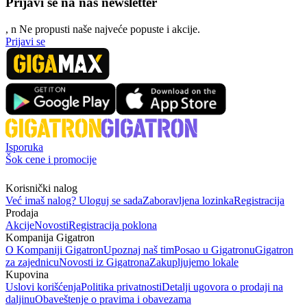
Prijavi se na naš newsletter
, n
N
e propusti naše najveće popuste i akcije.
Prijavi se
Isporuka
Šok cene i promocije
Korisnički nalog
Već imaš nalog? Uloguj se sada
Zaboravljena lozinka
Registracija
Prodaja
Akcije
Novosti
Registracija poklona
Kompanija Gigatron
O Kompaniji Gigatron
Upoznaj naš tim
Posao u Gigatronu
Gigatron
za zajednicu
Novosti iz Gigatrona
Zakupljujemo lokale
Kupovina
Uslovi korišćenja
Politika privatnosti
Detalji ugovora o prodaji na
daljinu
Obaveštenje o pravima i obavezama