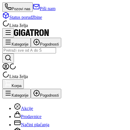
Piši nam
Pozovi nas
Status porudžbine
Lista želja
Kategorije
Pogodnosti
Lista želja
Korpa
Kategorije
Pogodnosti
Akcije
Prodavnice
Načini plaćanja