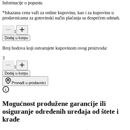
Informacije o popustu
*Iskazana cena važi za online kupovinu, kao i za kupovinu u
prodavnicama za gotovinski način plaćanja sa dospećem odmah.
1
Dodaj u korpu
Broj bodova koji ostvarujete kupovinom ovog proizvoda:
3
1
Dodaj u korpu
Pronađi u prodavnici
Mogućnost produžene garancije ili
osiguranje određenih uređaja od štete i
krađe