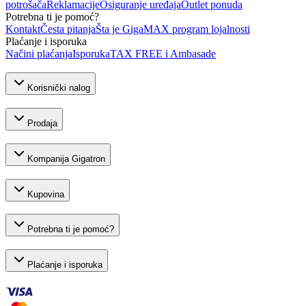
potrošača
Reklamacije
Osiguranje uređaja
Outlet ponuda
Potrebna ti je pomoć?
Kontakt
Česta pitanja
Šta je GigaMAX program lojalnosti
Plaćanje i isporuka
Načini plaćanja
Isporuka
TAX FREE i Ambasade
Korisnički nalog
Prodaja
Kompanija Gigatron
Kupovina
Potrebna ti je pomoć?
Plaćanje i isporuka