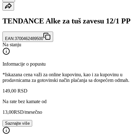
TENDANCE Alke za tuš zavesu 12/1 PP
EAN:
3700462489500
Na stanju
Informacije o popustu
*Iskazana cena važi za online kupovinu, kao i za kupovinu u
prodavnicama za gotovinski način plaćanja sa dospećem odmah.
149
,
00
RSD
Na rate bez kamate od
13,00
RSD
/mesečno
Saznajte više