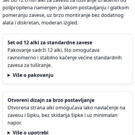
Set od 12 crnih alki za zavesu za tuširanje izrađenih od
polipropilena namenjen je lakom postavljanju i glatkom
pomeranju zavese, uz brzo montiranje bez dodatnog
alata i diskretan, moderan izgled.
Set od 12 alki za standardne zavese
Pakovanje sadrži 12 alki, što omogućava
ravnomerno i stabilno kačenje većine standardnih
zavesa za tuširanje.
Više o pakovanju
Otvoreni dizajn za brzo postavljanje
Otvorena strana alki omogućava lako navlačenje na
zavesu i šipku, bez skidanja šipke i uz minimalan
napor.
Više o upotrebi