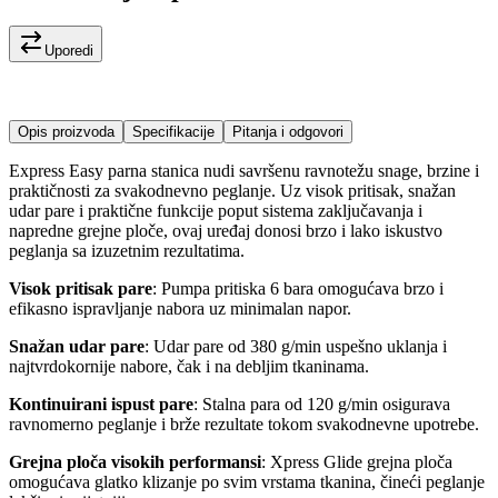
Uporedi
Opis proizvoda
Specifikacije
Pitanja i odgovori
Express Easy parna stanica nudi savršenu ravnotežu snage, brzine i
praktičnosti za svakodnevno peglanje. Uz visok pritisak, snažan
udar pare i praktične funkcije poput sistema zaključavanja i
napredne grejne ploče, ovaj uređaj donosi brzo i lako iskustvo
peglanja sa izuzetnim rezultatima.
Visok pritisak pare
: Pumpa pritiska 6 bara omogućava brzo i
efikasno ispravljanje nabora uz minimalan napor.
Snažan udar pare
: Udar pare od 380 g/min uspešno uklanja i
najtvrdokornije nabore, čak i na debljim tkaninama.
Kontinuirani ispust pare
: Stalna para od 120 g/min osigurava
ravnomerno peglanje i brže rezultate tokom svakodnevne upotrebe.
Grejna ploča visokih performansi
: Xpress Glide grejna ploča
omogućava glatko klizanje po svim vrstama tkanina, čineći peglanje