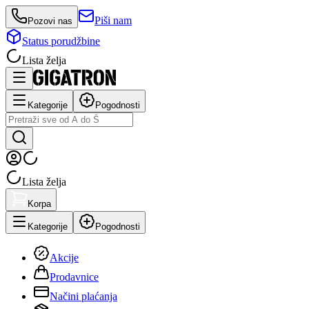
Piši nam
Pozovi nas
Status porudžbine
Lista želja
Kategorije
Pogodnosti
Lista želja
Korpa
Kategorije
Pogodnosti
Akcije
Prodavnice
Načini plaćanja