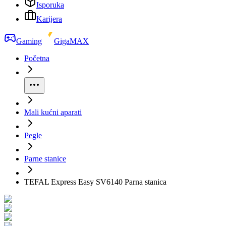
Isporuka
Karijera
Gaming
GigaMAX
Početna
Mali kućni aparati
Pegle
Parne stanice
TEFAL Express Easy SV6140 Parna stanica