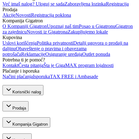
Već imaš nalog? Uloguj se sada
Zaboravljena lozinka
Registracija
Prodaja
Akcije
Novosti
Registracija poklona
Kompanija Gigatron
O Kompaniji Gigatron
Upoznaj naš tim
Posao u Gigatronu
Gigatron
za zajednicu
Novosti iz Gigatrona
Zakupljujemo lokale
Kupovina
Uslovi korišćenja
Politika privatnosti
Detalji ugovora o prodaji na
daljinu
Obaveštenje o pravima i obavezama
potrošača
Reklamacije
Osiguranje uređaja
Outlet ponuda
Potrebna ti je pomoć?
Kontakt
Česta pitanja
Šta je GigaMAX program lojalnosti
Plaćanje i isporuka
Načini plaćanja
Isporuka
TAX FREE i Ambasade
Korisnički nalog
Prodaja
Kompanija Gigatron