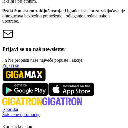
lakšim i prijatnijim.
Praktičan sistem zaključavanja
: Ugrađeni sistem za zaključavanje
omogućava bezbedno prenošenje i odlaganje uređaja nakon
upotrebe.
Prijavi se na naš newsletter
, n
N
e propusti naše najveće popuste i akcije.
Prijavi se
Isporuka
Šok cene i promocije
Korisnički nalog