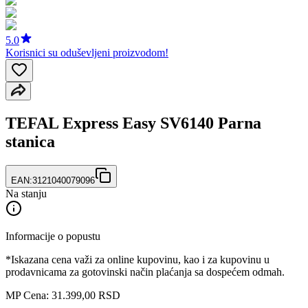
5.0
Korisnici su oduševljeni proizvodom!
TEFAL Express Easy SV6140 Parna
stanica
EAN:
3121040079096
Na stanju
Informacije o popustu
*Iskazana cena važi za online kupovinu, kao i za kupovinu u
prodavnicama za gotovinski način plaćanja sa dospećem odmah.
MP Cena: 31.399,00 RSD