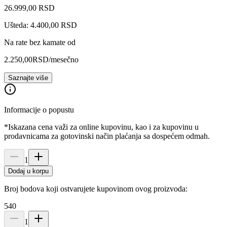
26.999
,
00
RSD
Ušteda: 4.400,00 RSD
Na rate bez kamate od
2.250,00
RSD
/mesečno
Saznajte više
Informacije o popustu
*Iskazana cena važi za online kupovinu, kao i za kupovinu u
prodavnicama za gotovinski način plaćanja sa dospećem odmah.
1
Dodaj u korpu
Broj bodova koji ostvarujete kupovinom ovog proizvoda:
540
1