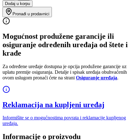
Dodaj u korpu
Pronađi u prodavnici
Mogućnost produžene garancije ili
osiguranje određenih uređaja od štete i
krađe
Za određene uređaje dostupna je opcija produžene garancije uz
uplatu premije osiguranja. Detalje i spisak uređaja obuhvaćenih
ovom uslugom pronaći ćete na strani
Osiguranje uređaja
.
Reklamacija na kupljeni uređaj
Informišite se o mogućnostima povrata i reklamacije kupljenog
uređaja.
Informacije o proizvodu