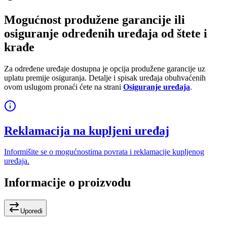
Mogućnost produžene garancije ili
osiguranje određenih uređaja od štete i
krađe
Za određene uređaje dostupna je opcija produžene garancije uz
uplatu premije osiguranja. Detalje i spisak uređaja obuhvaćenih
ovom uslugom pronaći ćete na strani
Osiguranje uređaja
.
Reklamacija na kupljeni uređaj
Informišite se o mogućnostima povrata i reklamacije kupljenog
uređaja.
Informacije o proizvodu
Uporedi