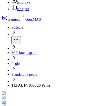
Isporuka
Karijera
Gaming
GigaMAX
Početna
Mali kućni aparati
Pegle
Standardne pegle
TEFAL FV8066E0 Pegla