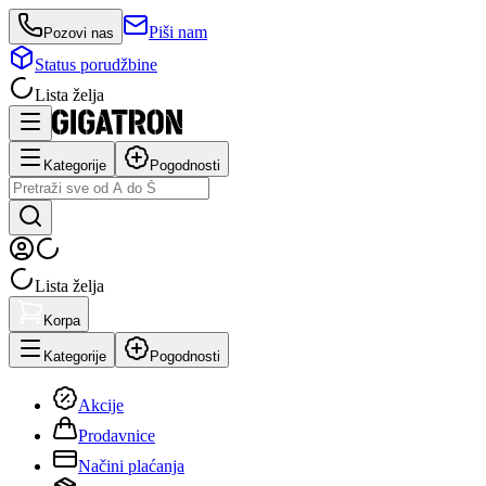
Piši nam
Pozovi nas
Status porudžbine
Lista želja
Kategorije
Pogodnosti
Lista želja
Korpa
Kategorije
Pogodnosti
Akcije
Prodavnice
Načini plaćanja