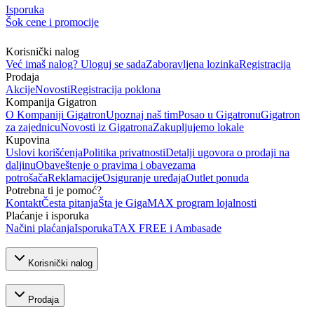
Isporuka
Šok cene i promocije
Korisnički nalog
Već imaš nalog? Uloguj se sada
Zaboravljena lozinka
Registracija
Prodaja
Akcije
Novosti
Registracija poklona
Kompanija Gigatron
O Kompaniji Gigatron
Upoznaj naš tim
Posao u Gigatronu
Gigatron
za zajednicu
Novosti iz Gigatrona
Zakupljujemo lokale
Kupovina
Uslovi korišćenja
Politika privatnosti
Detalji ugovora o prodaji na
daljinu
Obaveštenje o pravima i obavezama
potrošača
Reklamacije
Osiguranje uređaja
Outlet ponuda
Potrebna ti je pomoć?
Kontakt
Česta pitanja
Šta je GigaMAX program lojalnosti
Plaćanje i isporuka
Načini plaćanja
Isporuka
TAX FREE i Ambasade
Korisnički nalog
Prodaja