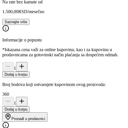
Na rate bez kamate od
1.500,00
RSD
/mesečno
Saznajte više
Informacije o popustu
*Iskazana cena važi za online kupovinu, kao i za kupovinu u
prodavnicama za gotovinski način plaćanja sa dospećem odmah.
1
Dodaj u korpu
Broj bodova koji ostvarujete kupovinom ovog proizvoda:
360
1
Dodaj u korpu
Pronađi u prodavnici