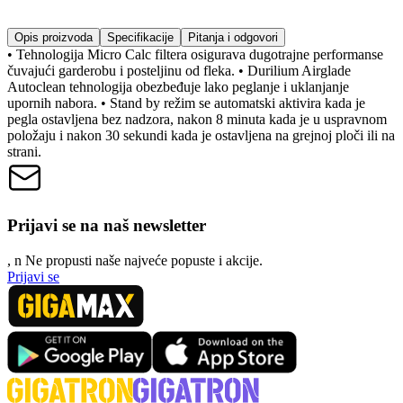
Opis proizvoda
Specifikacije
Pitanja i odgovori
• Tehnologija Micro Calc filtera osigurava dugotrajne performanse
čuvajući garderobu i posteljinu od fleka. • Durilium Airglade
Autoclean tehnologija obezbeđuje lako peglanje i uklanjanje
upornih nabora. • Stand by režim se automatski aktivira kada je
pegla ostavljena bez nadzora, nakon 8 minuta kada je u uspravnom
položaju i nakon 30 sekundi kada je ostavljena na grejnoj ploči ili na
strani.
Prijavi se na naš newsletter
, n
N
e propusti naše najveće popuste i akcije.
Prijavi se