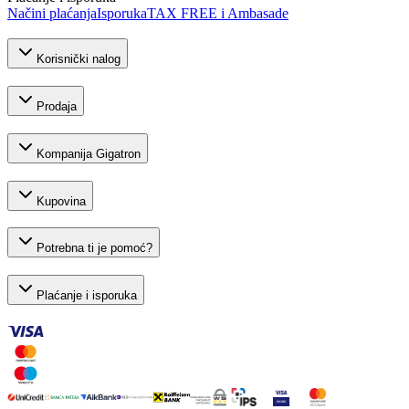
Načini plaćanja
Isporuka
TAX FREE i Ambasade
Korisnički nalog
Prodaja
Kompanija Gigatron
Kupovina
Potrebna ti je pomoć?
Plaćanje i isporuka