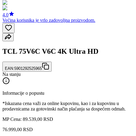
4.0
Većina korisnika je vrlo zadovoljna proizvodom.
TCL 75V6C V6C 4K Ultra HD
EAN:
5901292525965
Na stanju
Informacije o popustu
*Iskazana cena važi za online kupovinu, kao i za kupovinu u
prodavnicama za gotovinski način plaćanja sa dospećem odmah.
MP Cena: 89.539,00 RSD
76.999
,
00
RSD