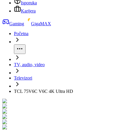
Isporuka
Karijera
Gaming
GigaMAX
Početna
TV, audio, video
Televizori
TCL 75V6C V6C 4K Ultra HD