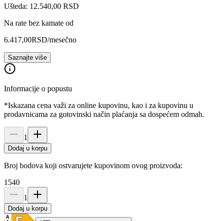
Ušteda: 12.540,00 RSD
Na rate bez kamate od
6.417,00
RSD
/mesečno
Saznajte više
Informacije o popustu
*Iskazana cena važi za online kupovinu, kao i za kupovinu u
prodavnicama za gotovinski način plaćanja sa dospećem odmah.
1
Dodaj u korpu
Broj bodova koji ostvarujete kupovinom ovog proizvoda:
1540
1
Dodaj u korpu