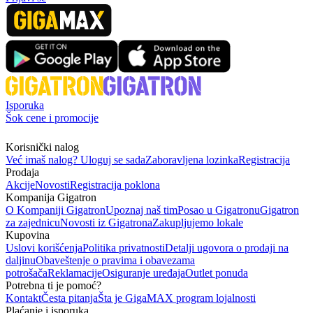
Isporuka
Šok cene i promocije
Korisnički nalog
Već imaš nalog? Uloguj se sada
Zaboravljena lozinka
Registracija
Prodaja
Akcije
Novosti
Registracija poklona
Kompanija Gigatron
O Kompaniji Gigatron
Upoznaj naš tim
Posao u Gigatronu
Gigatron
za zajednicu
Novosti iz Gigatrona
Zakupljujemo lokale
Kupovina
Uslovi korišćenja
Politika privatnosti
Detalji ugovora o prodaji na
daljinu
Obaveštenje o pravima i obavezama
potrošača
Reklamacije
Osiguranje uređaja
Outlet ponuda
Potrebna ti je pomoć?
Kontakt
Česta pitanja
Šta je GigaMAX program lojalnosti
Plaćanje i isporuka