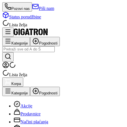
Piši nam
Pozovi nas
Status porudžbine
Lista želja
Kategorije
Pogodnosti
Lista želja
Korpa
Kategorije
Pogodnosti
Akcije
Prodavnice
Načini plaćanja