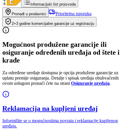
Informacijski list proizvoda
Prioritetna isporuka
Pronađi u prodavnici
2+3 godine komercijalne garancije uz registraciju
Mogućnost produžene garancije ili
osiguranje određenih uređaja od štete i
krađe
Za određene uređaje dostupna je opcija produžene garancije uz
uplatu premije osiguranja. Detalje i spisak uređaja obuhvaćenih
ovom uslugom pronaći ćete na strani
Osiguranje uređaja
.
Reklamacija na kupljeni uređaj
Informišite se o mogućnostima povrata i reklamacije kupljenog
uređaja.