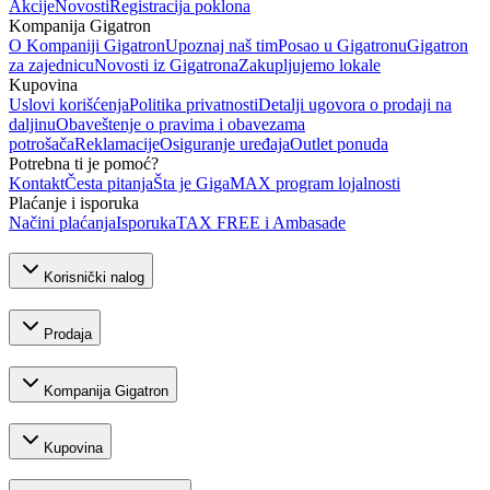
Akcije
Novosti
Registracija poklona
Kompanija Gigatron
O Kompaniji Gigatron
Upoznaj naš tim
Posao u Gigatronu
Gigatron
za zajednicu
Novosti iz Gigatrona
Zakupljujemo lokale
Kupovina
Uslovi korišćenja
Politika privatnosti
Detalji ugovora o prodaji na
daljinu
Obaveštenje o pravima i obavezama
potrošača
Reklamacije
Osiguranje uređaja
Outlet ponuda
Potrebna ti je pomoć?
Kontakt
Česta pitanja
Šta je GigaMAX program lojalnosti
Plaćanje i isporuka
Načini plaćanja
Isporuka
TAX FREE i Ambasade
Korisnički nalog
Prodaja
Kompanija Gigatron
Kupovina