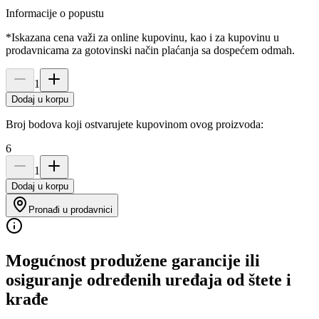
Informacije o popustu
*Iskazana cena važi za online kupovinu, kao i za kupovinu u
prodavnicama za gotovinski način plaćanja sa dospećem odmah.
1
Dodaj u korpu
Broj bodova koji ostvarujete kupovinom ovog proizvoda:
6
1
Dodaj u korpu
Pronađi u prodavnici
Mogućnost produžene garancije ili
osiguranje određenih uređaja od štete i
krađe