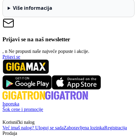
Više informacija
Prijavi se na naš newsletter
, n
N
e propusti naše najveće popuste i akcije.
Prijavi se
Isporuka
Šok cene i promocije
Korisnički nalog
Već imaš nalog? Uloguj se sada
Zaboravljena lozinka
Registracija
Prodaja