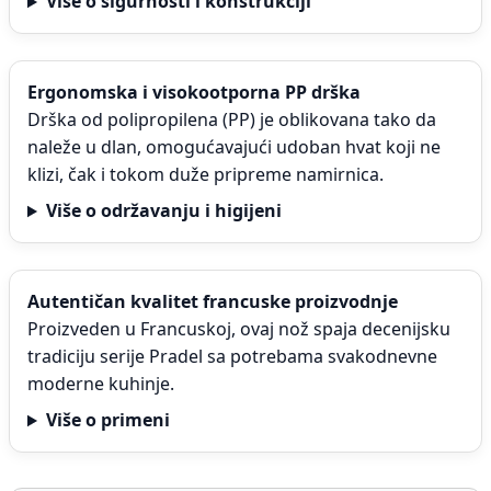
Više o sigurnosti i konstrukciji
Ergonomska i visokootporna PP drška
Drška od polipropilena (PP) je oblikovana tako da
naleže u dlan, omogućavajući udoban hvat koji ne
klizi, čak i tokom duže pripreme namirnica.
Više o održavanju i higijeni
Autentičan kvalitet francuske proizvodnje
Proizveden u Francuskoj, ovaj nož spaja decenijsku
tradiciju serije Pradel sa potrebama svakodnevne
moderne kuhinje.
Više o primeni