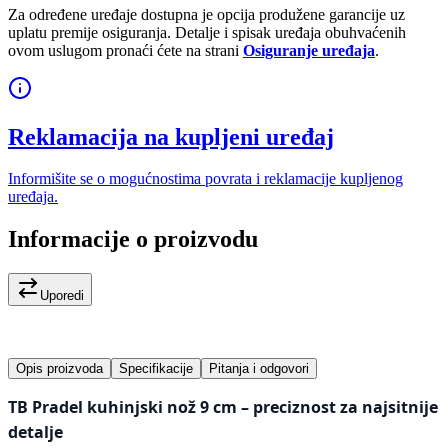
Za određene uređaje dostupna je opcija produžene garancije uz
uplatu premije osiguranja. Detalje i spisak uređaja obuhvaćenih
ovom uslugom pronaći ćete na strani
Osiguranje uređaja
.
Reklamacija na kupljeni uređaj
Informišite se o mogućnostima povrata i reklamacije kupljenog
uređaja.
Informacije o proizvodu
Uporedi
Opis proizvoda
Specifikacije
Pitanja i odgovori
TB Pradel kuhinjski nož 9 cm – preciznost za najsitnije
detalje