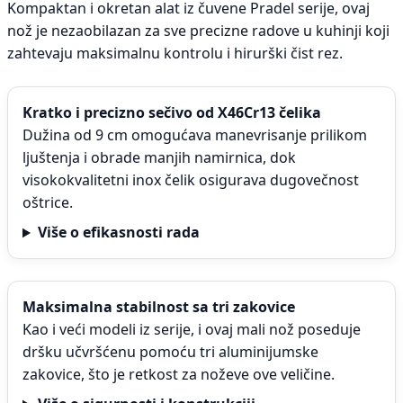
Kompaktan i okretan alat iz čuvene Pradel serije, ovaj
nož je nezaobilazan za sve precizne radove u kuhinji koji
zahtevaju maksimalnu kontrolu i hirurški čist rez.
Kratko i precizno sečivo od X46Cr13 čelika
Dužina od 9 cm omogućava manevrisanje prilikom
ljuštenja i obrade manjih namirnica, dok
visokokvalitetni inox čelik osigurava dugovečnost
oštrice.
Više o efikasnosti rada
Maksimalna stabilnost sa tri zakovice
Kao i veći modeli iz serije, i ovaj mali nož poseduje
dršku učvršćenu pomoću tri aluminijumske
zakovice, što je retkost za noževe ove veličine.