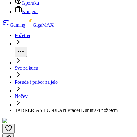
Isporuka
Karijera
Gaming
GigaMAX
Početna
Sve za kuću
Posuđe i pribor za jelo
Noževi
TARRERIAS BONJEAN Pradel Kuhinjski nož 9cm