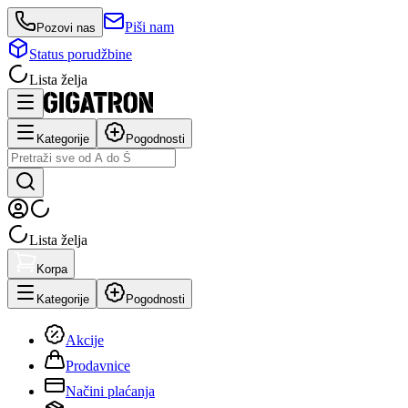
Piši nam
Pozovi nas
Status porudžbine
Lista želja
Kategorije
Pogodnosti
Lista želja
Korpa
Kategorije
Pogodnosti
Akcije
Prodavnice
Načini plaćanja