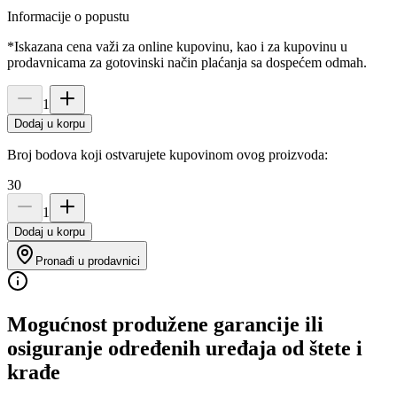
Informacije o popustu
*Iskazana cena važi za online kupovinu, kao i za kupovinu u
prodavnicama za gotovinski način plaćanja sa dospećem odmah.
1
Dodaj u korpu
Broj bodova koji ostvarujete kupovinom ovog proizvoda:
30
1
Dodaj u korpu
Pronađi u prodavnici
Mogućnost produžene garancije ili
osiguranje određenih uređaja od štete i
krađe