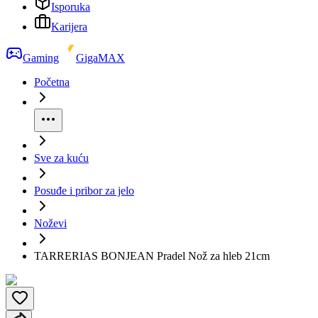
Isporuka
Karijera
Gaming
GigaMAX
Početna
Sve za kuću
Posuđe i pribor za jelo
Noževi
TARRERIAS BONJEAN Pradel Nož za hleb 21cm