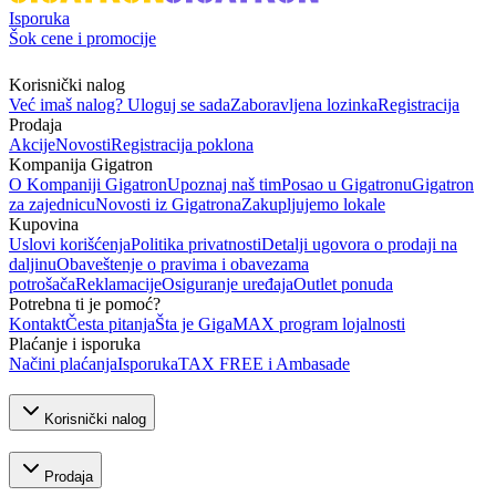
Isporuka
Šok cene i promocije
Korisnički nalog
Već imaš nalog? Uloguj se sada
Zaboravljena lozinka
Registracija
Prodaja
Akcije
Novosti
Registracija poklona
Kompanija Gigatron
O Kompaniji Gigatron
Upoznaj naš tim
Posao u Gigatronu
Gigatron
za zajednicu
Novosti iz Gigatrona
Zakupljujemo lokale
Kupovina
Uslovi korišćenja
Politika privatnosti
Detalji ugovora o prodaji na
daljinu
Obaveštenje o pravima i obavezama
potrošača
Reklamacije
Osiguranje uređaja
Outlet ponuda
Potrebna ti je pomoć?
Kontakt
Česta pitanja
Šta je GigaMAX program lojalnosti
Plaćanje i isporuka
Načini plaćanja
Isporuka
TAX FREE i Ambasade
Korisnički nalog
Prodaja