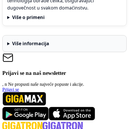
tehnologija obrade čelika, osiguravajući
dugovečnost u svakom domaćinstvu.
Više o primeni
Više informacija
Prijavi se na naš newsletter
, n
N
e propusti naše najveće popuste i akcije.
Prijavi se