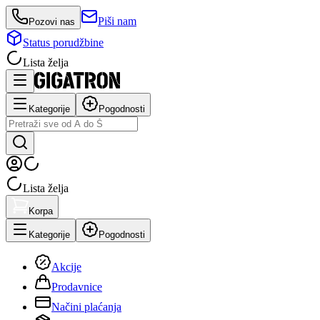
Piši nam
Pozovi nas
Status porudžbine
Lista želja
Kategorije
Pogodnosti
Lista želja
Korpa
Kategorije
Pogodnosti
Akcije
Prodavnice
Načini plaćanja