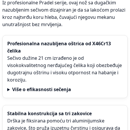
Iz profesionalne Pradel serije, ovaj nož sa dugačkim
nazubljenim sečivom dizajniran je da sa lakoćom prolazi
kroz najtvrđu koru hleba, čuvajući njegovu mekanu
unutrašnjost bez mrvljenja.
Profesionalna nazubljena oštrica od X46Cr13
čelika
Sečivo dužine 21 cm izrađeno je od
visokokvalitetnog nerđajućeg čelika koji obezbeđuje
dugotrajnu oštrinu i visoku otpornost na habanje i
koroziju.
Više o efikasnosti sečenja
Stabilna konstrukcija sa tri zakovice
Drška je fiksirana pomoću tri aluminijumske
zakovice, što pruža izuzetnu čvrstinu i osigurava da