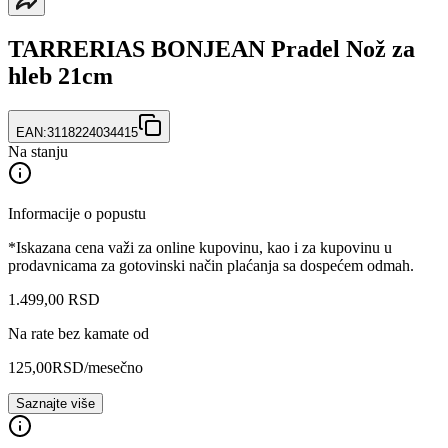
TARRERIAS BONJEAN Pradel Nož za
hleb 21cm
EAN:
3118224034415
Na stanju
Informacije o popustu
*Iskazana cena važi za online kupovinu, kao i za kupovinu u
prodavnicama za gotovinski način plaćanja sa dospećem odmah.
1.499
,
00
RSD
Na rate bez kamate od
125,00
RSD
/mesečno
Saznajte više