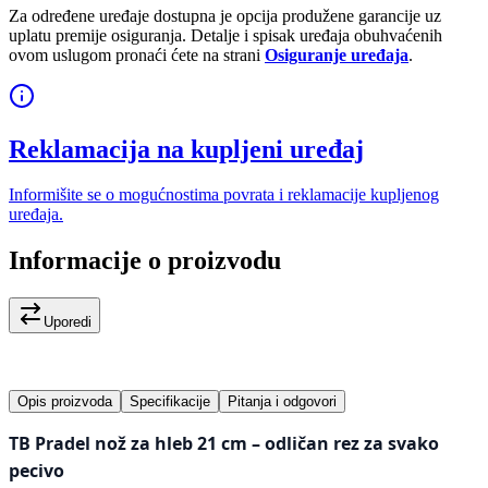
Za određene uređaje dostupna je opcija produžene garancije uz
uplatu premije osiguranja. Detalje i spisak uređaja obuhvaćenih
ovom uslugom pronaći ćete na strani
Osiguranje uređaja
.
Reklamacija na kupljeni uređaj
Informišite se o mogućnostima povrata i reklamacije kupljenog
uređaja.
Informacije o proizvodu
Uporedi
Opis proizvoda
Specifikacije
Pitanja i odgovori
TB Pradel nož za hleb 21 cm – odličan rez za svako
pecivo