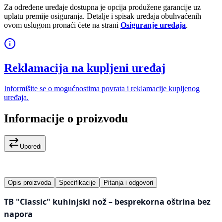
Za određene uređaje dostupna je opcija produžene garancije uz
uplatu premije osiguranja. Detalje i spisak uređaja obuhvaćenih
ovom uslugom pronaći ćete na strani
Osiguranje uređaja
.
Reklamacija na kupljeni uređaj
Informišite se o mogućnostima povrata i reklamacije kupljenog
uređaja.
Informacije o proizvodu
Uporedi
Opis proizvoda
Specifikacije
Pitanja i odgovori
TB "Classic" kuhinjski nož – besprekorna oštrina bez
napora