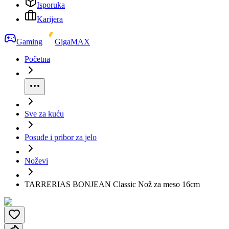
Isporuka
Karijera
Gaming
GigaMAX
Početna
Sve za kuću
Posuđe i pribor za jelo
Noževi
TARRERIAS BONJEAN Classic Nož za meso 16cm