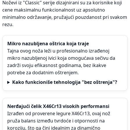
Noževi iz "Classic" serije dizajnirani su za korisnike koji
cene maksimalnu funkcionalnost uz apsolutno
minimalno održavanje, pružajući pouzdanost pri svakom
rezu.
Mikro nazubljena oštrica koja traje
Tajna ovog noža leži u profesionalno izrađenoj
mikro nazubljenoj ivici koja omogućava sečivu da
zadrži svoju efikasnost godinama, bez ikakve
potrebe za dodatnim oštrenjem.
Kako funkcioniše tehnologija "bez oštrenja"?
Nerđajući čelik X46Cr13 visokih performansi
Izrađen od proverene legure X46Cr13, ovaj nož
pruža balans između tvrdoće i otpornosti na
koroziju, što ga čini idealnim za dinamično