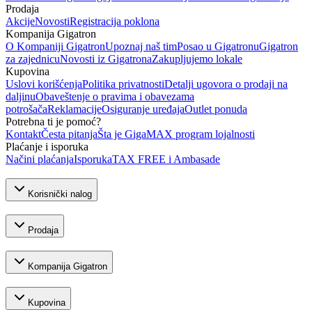
Prodaja
Akcije
Novosti
Registracija poklona
Kompanija Gigatron
O Kompaniji Gigatron
Upoznaj naš tim
Posao u Gigatronu
Gigatron
za zajednicu
Novosti iz Gigatrona
Zakupljujemo lokale
Kupovina
Uslovi korišćenja
Politika privatnosti
Detalji ugovora o prodaji na
daljinu
Obaveštenje o pravima i obavezama
potrošača
Reklamacije
Osiguranje uređaja
Outlet ponuda
Potrebna ti je pomoć?
Kontakt
Česta pitanja
Šta je GigaMAX program lojalnosti
Plaćanje i isporuka
Načini plaćanja
Isporuka
TAX FREE i Ambasade
Korisnički nalog
Prodaja
Kompanija Gigatron
Kupovina