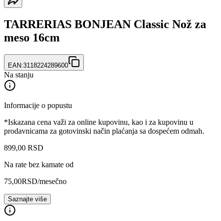
TARRERIAS BONJEAN Classic Nož za
meso 16cm
EAN:
3118224289600
Na stanju
Informacije o popustu
*Iskazana cena važi za online kupovinu, kao i za kupovinu u
prodavnicama za gotovinski način plaćanja sa dospećem odmah.
899
,
00
RSD
Na rate bez kamate od
75,00
RSD
/mesečno
Saznajte više