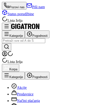
Piši nam
Pozovi nas
Status porudžbine
Lista želja
Kategorije
Pogodnosti
Lista želja
Korpa
Kategorije
Pogodnosti
Akcije
Prodavnice
Načini plaćanja