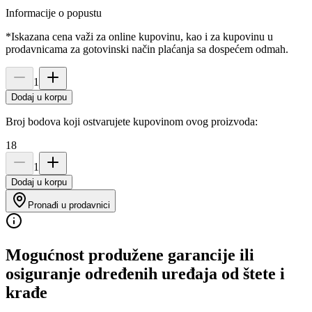
Informacije o popustu
*Iskazana cena važi za online kupovinu, kao i za kupovinu u
prodavnicama za gotovinski način plaćanja sa dospećem odmah.
1
Dodaj u korpu
Broj bodova koji ostvarujete kupovinom ovog proizvoda:
18
1
Dodaj u korpu
Pronađi u prodavnici
Mogućnost produžene garancije ili
osiguranje određenih uređaja od štete i
krađe