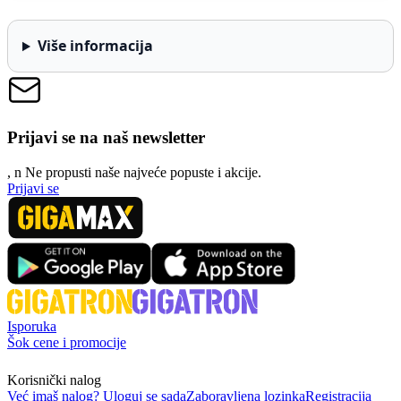
Više informacija
Prijavi se na naš newsletter
, n
N
e propusti naše najveće popuste i akcije.
Prijavi se
Isporuka
Šok cene i promocije
Korisnički nalog
Već imaš nalog? Uloguj se sada
Zaboravljena lozinka
Registracija