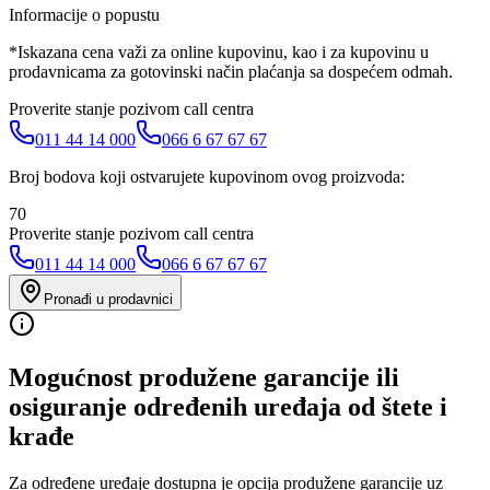
Informacije o popustu
*Iskazana cena važi za online kupovinu, kao i za kupovinu u
prodavnicama za gotovinski način plaćanja sa dospećem odmah.
Proverite stanje pozivom call centra
011 44 14 000
066 6 67 67 67
Broj bodova koji ostvarujete kupovinom ovog proizvoda:
70
Proverite stanje pozivom call centra
011 44 14 000
066 6 67 67 67
Pronađi u prodavnici
Mogućnost produžene garancije ili
osiguranje određenih uređaja od štete i
krađe
Za određene uređaje dostupna je opcija produžene garancije uz