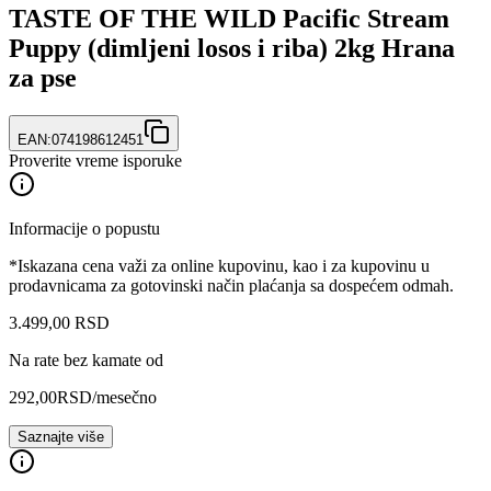
TASTE OF THE WILD Pacific Stream
Puppy (dimljeni losos i riba) 2kg Hrana
za pse
EAN:
074198612451
Proverite vreme isporuke
Informacije o popustu
*Iskazana cena važi za online kupovinu, kao i za kupovinu u
prodavnicama za gotovinski način plaćanja sa dospećem odmah.
3.499
,
00
RSD
Na rate bez kamate od
292,00
RSD
/mesečno
Saznajte više