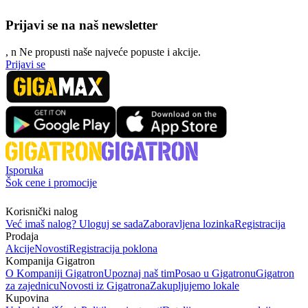
Prijavi se na naš newsletter
, n
N
e propusti naše najveće popuste i akcije.
Prijavi se
Isporuka
Šok cene i promocije
Korisnički nalog
Već imaš nalog? Uloguj se sada
Zaboravljena lozinka
Registracija
Prodaja
Akcije
Novosti
Registracija poklona
Kompanija Gigatron
O Kompaniji Gigatron
Upoznaj naš tim
Posao u Gigatronu
Gigatron
za zajednicu
Novosti iz Gigatrona
Zakupljujemo lokale
Kupovina