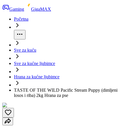
Gaming
GigaMAX
Početna
Sve za kuću
Sve za kućne ljubimce
Hrana za kućne ljubimce
TASTE OF THE WILD Pacific Stream Puppy (dimljeni
losos i riba) 2kg Hrana za pse