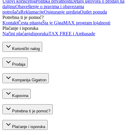
Uslovi korišćenja
Politika privatnosti
Detalji ugovora o prodaji na
daljinu
Obaveštenje o pravima i obavezama
potrošača
Reklamacije
Osiguranje uređaja
Outlet ponuda
Potrebna ti je pomoć?
Kontakt
Česta pitanja
Šta je GigaMAX program lojalnosti
Plaćanje i isporuka
Načini plaćanja
Isporuka
TAX FREE i Ambasade
Korisnički nalog
Prodaja
Kompanija Gigatron
Kupovina
Potrebna ti je pomoć?
Plaćanje i isporuka