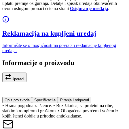
uplatu premije osiguranja. Detalje i spisak uređaja obuhvaćenih
ovom uslugom pronaći ćete na strani
Osiguranje uređaja
.
Reklamacija na kupljeni uređaj
Informišite se o mogućnostima povrata i reklamacije kupljenog
uređaja.
Informacije o proizvodu
Uporedi
Opis proizvoda
Specifikacije
Pitanja i odgovori
• Hrana pogodna za štence. • Bez žitarica, sa proteinima ribe,
slatkim krompirom i graškom. • Obogaćena povrćem i voćem iz
kojih štenci dobijaju prirodne antioksidanse.