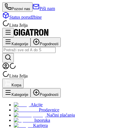
Piši nam
Pozovi nas
Status porudžbine
Lista želja
Kategorije
Pogodnosti
Lista želja
Korpa
Kategorije
Pogodnosti
Akcije
Prodavnice
Načini plaćanja
Isporuka
Karijera