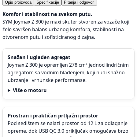
Opis proizvoda
Specifikacije
Pitanja i odgovori
Komfor i stabilnost na svakom putu.
SYM Joymax Z 300 je maxi skuter stvoren za vozače koji
žele savršen balans urbanog komfora, stabilnosti na
otvorenom putu i sofisticiranog dizajna.
Snažan i uglađen agregat
Joymax Z 300 je opremljen 278 cm³ jednocilindričnim
agregatom sa vodnim hlađenjem, koji nudi snažno
ubrzanje i vrhunske performanse.
Više o motoru
Prostran i praktičan prtljažni prostor
Pod sedištem se nalazi prostor od 12 L za odlaganje
opreme, dok USB QC 3.0 priključak omogućava brzo