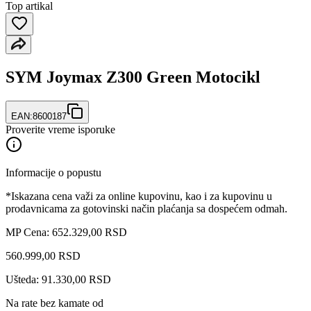
Top artikal
SYM Joymax Z300 Green Motocikl
EAN:
8600187
Proverite vreme isporuke
Informacije o popustu
*Iskazana cena važi za online kupovinu, kao i za kupovinu u
prodavnicama za gotovinski način plaćanja sa dospećem odmah.
MP Cena: 652.329,00 RSD
560.999
,
00
RSD
Ušteda: 91.330,00 RSD
Na rate bez kamate od