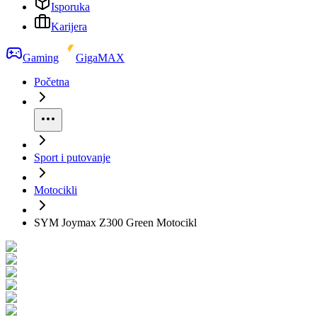
Isporuka
Karijera
Gaming
GigaMAX
Početna
Sport i putovanje
Motocikli
SYM Joymax Z300 Green Motocikl