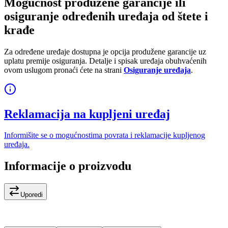
Mogućnost produžene garancije ili
osiguranje određenih uređaja od štete i
krađe
Za određene uređaje dostupna je opcija produžene garancije uz
uplatu premije osiguranja. Detalje i spisak uređaja obuhvaćenih
ovom uslugom pronaći ćete na strani
Osiguranje uređaja
.
Reklamacija na kupljeni uređaj
Informišite se o mogućnostima povrata i reklamacije kupljenog
uređaja.
Informacije o proizvodu
Uporedi