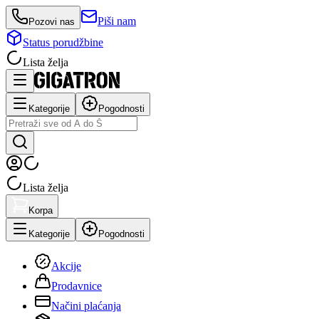
Piši nam
Pozovi nas
Status porudžbine
Lista želja
Kategorije
Pogodnosti
Lista želja
Korpa
Kategorije
Pogodnosti
Akcije
Prodavnice
Načini plaćanja