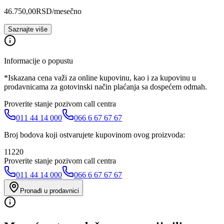
46.750,00
RSD
/mesečno
Saznajte više
Informacije o popustu
*Iskazana cena važi za online kupovinu, kao i za kupovinu u
prodavnicama za gotovinski način plaćanja sa dospećem odmah.
Proverite stanje pozivom call centra
011 44 14 000
066 6 67 67 67
Broj bodova koji ostvarujete kupovinom ovog proizvoda:
11220
Proverite stanje pozivom call centra
011 44 14 000
066 6 67 67 67
Pronađi u prodavnici