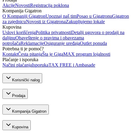
Akcije
Novosti
Registracija poklona
Kompanija Gigatron
O Kompaniji Gigatron
Upoznaj naš tim
Posao u Gigatronu
Gigatron
za zajednicu
Novosti iz Gigatrona
Zakupljujemo lokale
Kupovina
Uslovi korišćenja
Politika privatnosti
Detalji ugovora o prodaji na
daljinu
Obaveštenje o pravima i obavezama
potrošača
Reklamacije
Osiguranje uređaja
Outlet ponuda
Potrebna ti je pomoć?
Kontakt
Česta pitanja
Šta je GigaMAX program lojalnosti
Plaćanje i isporuka
Načini plaćanja
Isporuka
TAX FREE i Ambasade
Korisnički nalog
Prodaja
Kompanija Gigatron
Kupovina