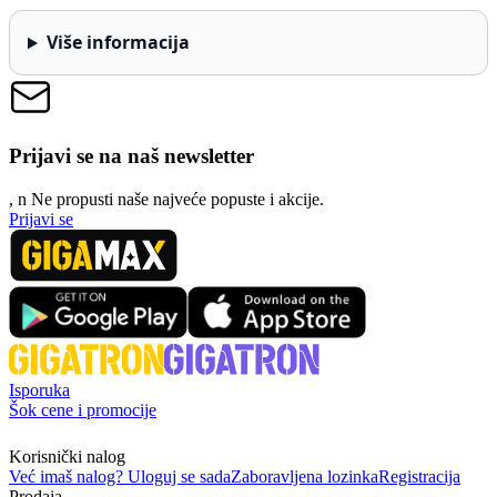
Više informacija
Prijavi se na naš newsletter
, n
N
e propusti naše najveće popuste i akcije.
Prijavi se
Isporuka
Šok cene i promocije
Korisnički nalog
Već imaš nalog? Uloguj se sada
Zaboravljena lozinka
Registracija
Prodaja