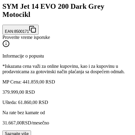
SYM Jet 14 EVO 200 Dark Grey
Motocikl
EAN:
8500171
Proverite vreme isporuke
Informacije o popustu
*Iskazana cena važi za online kupovinu, kao i za kupovinu u
prodavnicama za gotovinski način plaćanja sa dospećem odmah.
MP Cena: 441.859,00 RSD
379.999
,
00
RSD
Ušteda: 61.860,00 RSD
Na rate bez kamate od
31.667,00
RSD
/mesečno
Saznajte više