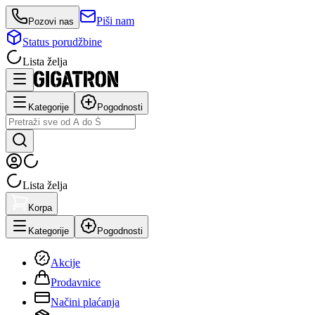
Piši nam
Pozovi nas
Status porudžbine
Lista želja
Kategorije
Pogodnosti
Lista želja
Korpa
Kategorije
Pogodnosti
Akcije
Prodavnice
Načini plaćanja