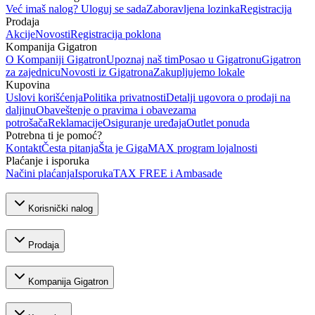
Već imaš nalog? Uloguj se sada
Zaboravljena lozinka
Registracija
Prodaja
Akcije
Novosti
Registracija poklona
Kompanija Gigatron
O Kompaniji Gigatron
Upoznaj naš tim
Posao u Gigatronu
Gigatron
za zajednicu
Novosti iz Gigatrona
Zakupljujemo lokale
Kupovina
Uslovi korišćenja
Politika privatnosti
Detalji ugovora o prodaji na
daljinu
Obaveštenje o pravima i obavezama
potrošača
Reklamacije
Osiguranje uređaja
Outlet ponuda
Potrebna ti je pomoć?
Kontakt
Česta pitanja
Šta je GigaMAX program lojalnosti
Plaćanje i isporuka
Načini plaćanja
Isporuka
TAX FREE i Ambasade
Korisnički nalog
Prodaja
Kompanija Gigatron