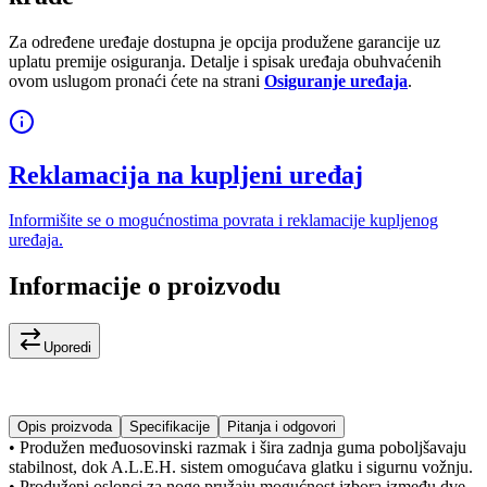
Za određene uređaje dostupna je opcija produžene garancije uz
uplatu premije osiguranja. Detalje i spisak uređaja obuhvaćenih
ovom uslugom pronaći ćete na strani
Osiguranje uređaja
.
Reklamacija na kupljeni uređaj
Informišite se o mogućnostima povrata i reklamacije kupljenog
uređaja.
Informacije o proizvodu
Uporedi
Opis proizvoda
Specifikacije
Pitanja i odgovori
• Produžen međuosovinski razmak i šira zadnja guma poboljšavaju
stabilnost, dok A.L.E.H. sistem omogućava glatku i sigurnu vožnju.
• Produženi oslonci za noge pružaju mogućnost izbora između dve