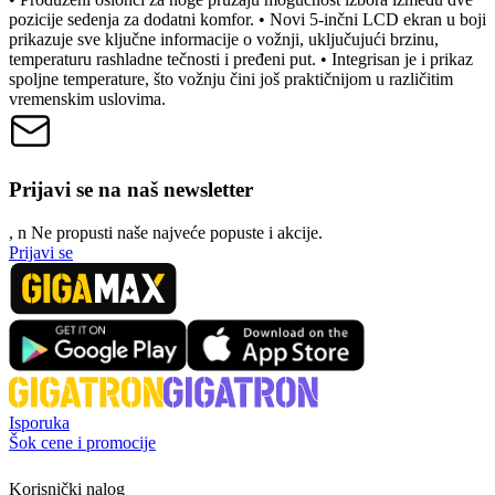
pozicije sedenja za dodatni komfor. • Novi 5-inčni LCD ekran u boji
prikazuje sve ključne informacije o vožnji, uključujući brzinu,
temperaturu rashladne tečnosti i pređeni put. • Integrisan je i prikaz
spoljne temperature, što vožnju čini još praktičnijom u različitim
vremenskim uslovima.
Prijavi se na naš newsletter
, n
N
e propusti naše najveće popuste i akcije.
Prijavi se
Isporuka
Šok cene i promocije
Korisnički nalog