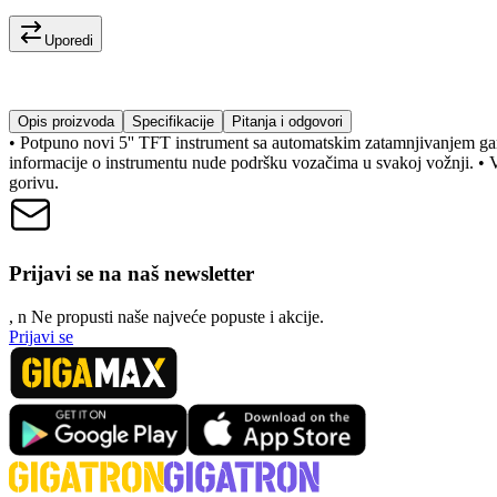
Uporedi
Opis proizvoda
Specifikacije
Pitanja i odgovori
• Potpuno novi 5'' TFT instrument sa automatskim zatamnjivanjem gara
informacije o instrumentu nude podršku vozačima u svakoj vožnji. • Ve
gorivu.
Prijavi se na naš newsletter
, n
N
e propusti naše najveće popuste i akcije.
Prijavi se