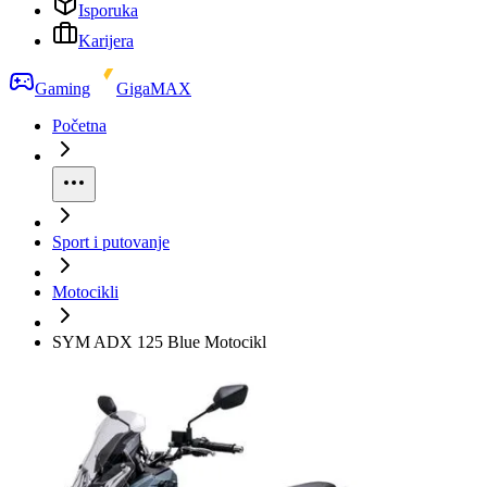
Isporuka
Karijera
Gaming
GigaMAX
Početna
Sport i putovanje
Motocikli
SYM ADX 125 Blue Motocikl