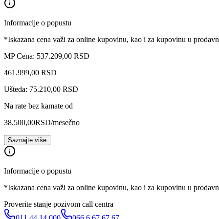
Informacije o popustu
*Iskazana cena važi za online kupovinu, kao i za kupovinu u prodav
MP Cena: 537.209,00 RSD
461.999
,
00
RSD
Ušteda: 75.210,00 RSD
Na rate bez kamate od
38.500,00
RSD
/mesečno
Saznajte više
Informacije o popustu
*Iskazana cena važi za online kupovinu, kao i za kupovinu u prodav
Proverite stanje pozivom call centra
011 44 14 000
066 6 67 67 67