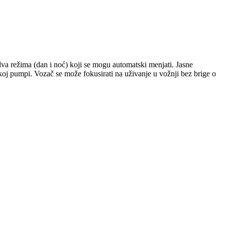
va režima (dan i noć) koji se mogu automatski menjati. Jasne
koj pumpi. Vozač se može fokusirati na uživanje u vožnji bez brige o