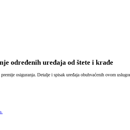
nje određenih uređaja od štete i krađe
 premije osiguranja. Detalje i spisak uređaja obuhvaćenih ovom uslugom
a.