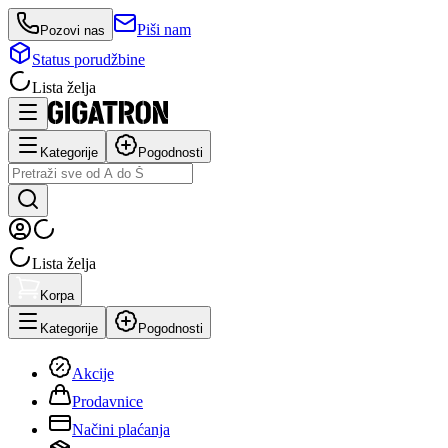
Piši nam
Pozovi nas
Status porudžbine
Lista želja
Kategorije
Pogodnosti
Lista želja
Korpa
Kategorije
Pogodnosti
Akcije
Prodavnice
Načini plaćanja