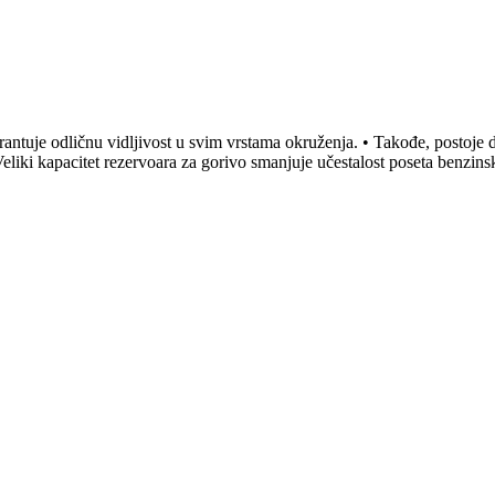
ntuje odličnu vidljivost u svim vrstama okruženja. • Takođe, postoje d
liki kapacitet rezervoara za gorivo smanjuje učestalost poseta benzins