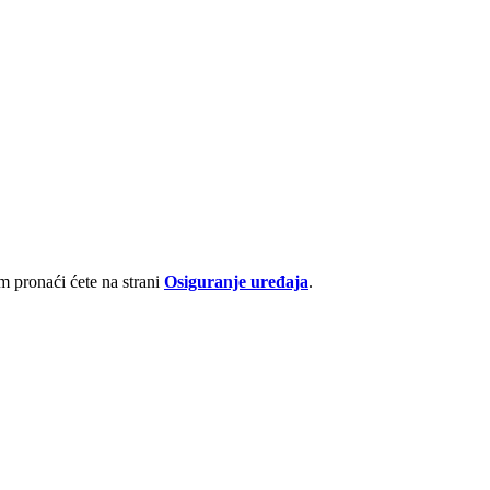
 pronaći ćete na strani
Osiguranje uređaja
.