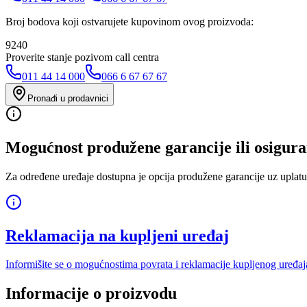
Broj bodova koji ostvarujete kupovinom ovog proizvoda:
9240
Proverite stanje pozivom call centra
011 44 14 000
066 6 67 67 67
Pronađi u prodavnici
Mogućnost produžene garancije ili osigura
Za određene uređaje dostupna je opcija produžene garancije uz uplatu
Reklamacija na kupljeni uređaj
Informišite se o mogućnostima povrata i reklamacije kupljenog uređaj
Informacije o proizvodu