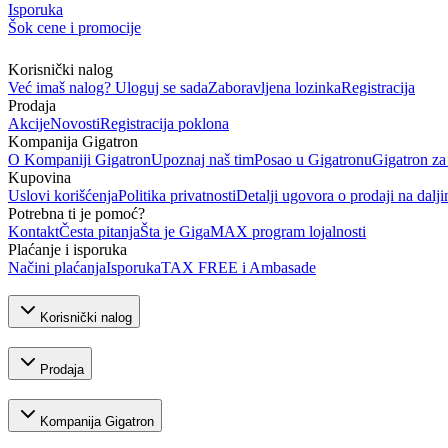
Isporuka
Šok cene i promocije
Korisnički nalog
Već imaš nalog? Uloguj se sada
Zaboravljena lozinka
Registracija
Prodaja
Akcije
Novosti
Registracija poklona
Kompanija Gigatron
O Kompaniji Gigatron
Upoznaj naš tim
Posao u Gigatronu
Gigatron za
Kupovina
Uslovi korišćenja
Politika privatnosti
Detalji ugovora o prodaji na dalji
Potrebna ti je pomoć?
Kontakt
Česta pitanja
Šta je GigaMAX program lojalnosti
Plaćanje i isporuka
Načini plaćanja
Isporuka
TAX FREE i Ambasade
Korisnički nalog
Prodaja
Kompanija Gigatron