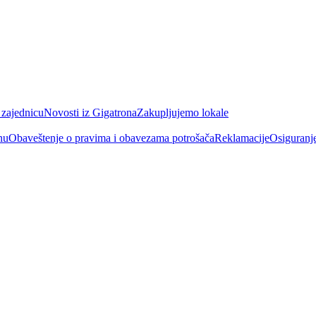
 zajednicu
Novosti iz Gigatrona
Zakupljujemo lokale
nu
Obaveštenje o pravima i obavezama potrošača
Reklamacije
Osiguranj