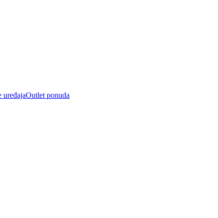
e uređaja
Outlet ponuda