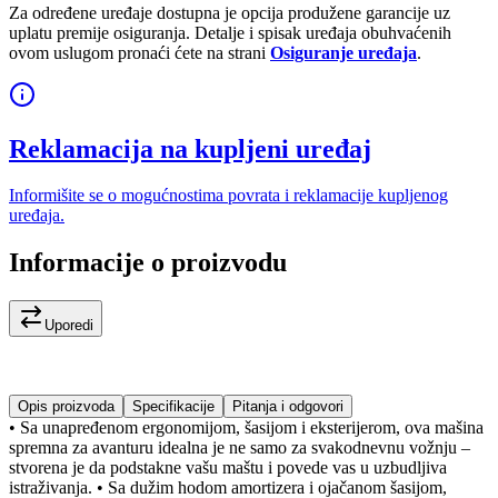
Za određene uređaje dostupna je opcija produžene garancije uz
uplatu premije osiguranja. Detalje i spisak uređaja obuhvaćenih
ovom uslugom pronaći ćete na strani
Osiguranje uređaja
.
Reklamacija na kupljeni uređaj
Informišite se o mogućnostima povrata i reklamacije kupljenog
uređaja.
Informacije o proizvodu
Uporedi
Opis proizvoda
Specifikacije
Pitanja i odgovori
• Sa unapređenom ergonomijom, šasijom i eksterijerom, ova mašina
spremna za avanturu idealna je ne samo za svakodnevnu vožnju –
stvorena je da podstakne vašu maštu i povede vas u uzbudljiva
istraživanja. • Sa dužim hodom amortizera i ojačanom šasijom,