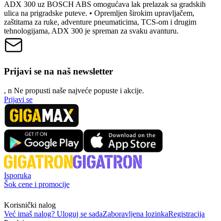
ADX 300 uz BOSCH ABS omogućava lak prelazak sa gradskih
ulica na prigradske puteve. • Opremljen širokim upravljačem,
zaštitama za ruke, adventure pneumaticima, TCS-om i drugim
tehnologijama, ADX 300 je spreman za svaku avanturu.
Prijavi se na naš newsletter
, n
N
e propusti naše najveće popuste i akcije.
Prijavi se
Isporuka
Šok cene i promocije
Korisnički nalog
Već imaš nalog? Uloguj se sada
Zaboravljena lozinka
Registracija