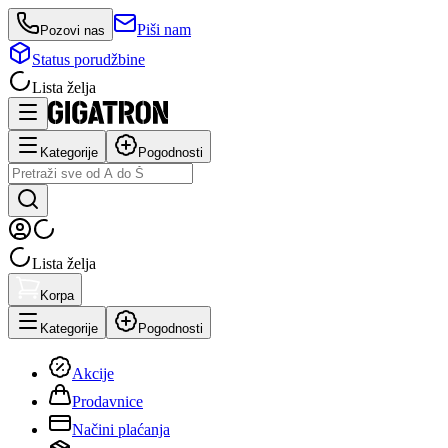
Piši nam
Pozovi nas
Status porudžbine
Lista želja
Kategorije
Pogodnosti
Lista želja
Korpa
Kategorije
Pogodnosti
Akcije
Prodavnice
Načini plaćanja