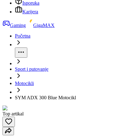
Isporuka
Karijera
Gaming
GigaMAX
Početna
Sport i putovanje
Motocikli
SYM ADX 300 Blue Motocikl
Top artikal