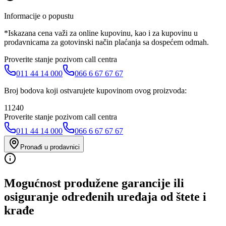
Informacije o popustu
*Iskazana cena važi za online kupovinu, kao i za kupovinu u
prodavnicama za gotovinski način plaćanja sa dospećem odmah.
Proverite stanje pozivom call centra
011 44 14 000
066 6 67 67 67
Broj bodova koji ostvarujete kupovinom ovog proizvoda:
11240
Proverite stanje pozivom call centra
011 44 14 000
066 6 67 67 67
Pronađi u prodavnici
Mogućnost produžene garancije ili
osiguranje određenih uređaja od štete i
krađe