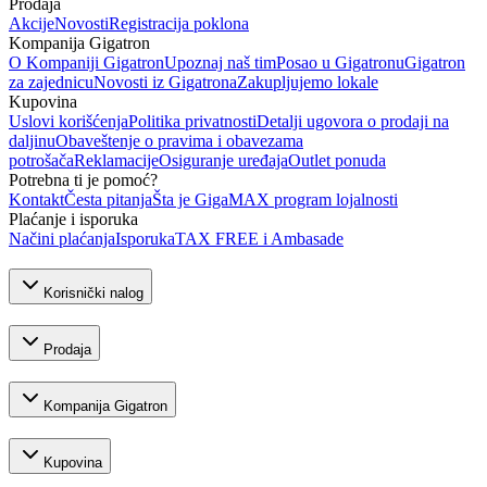
Prodaja
Akcije
Novosti
Registracija poklona
Kompanija Gigatron
O Kompaniji Gigatron
Upoznaj naš tim
Posao u Gigatronu
Gigatron
za zajednicu
Novosti iz Gigatrona
Zakupljujemo lokale
Kupovina
Uslovi korišćenja
Politika privatnosti
Detalji ugovora o prodaji na
daljinu
Obaveštenje o pravima i obavezama
potrošača
Reklamacije
Osiguranje uređaja
Outlet ponuda
Potrebna ti je pomoć?
Kontakt
Česta pitanja
Šta je GigaMAX program lojalnosti
Plaćanje i isporuka
Načini plaćanja
Isporuka
TAX FREE i Ambasade
Korisnički nalog
Prodaja
Kompanija Gigatron
Kupovina