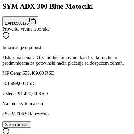
SYM ADX 300 Blue Motocikl
EAN:
8500175
Proverite vreme isporuke
Informacije o popustu
*Iskazana cena važi za online kupovinu, kao i za kupovinu u
prodavnicama za gotovinski način plaćanja sa dospećem odmah.
MP Cena: 653.489,00 RSD
561.999
,
00
RSD
Ušteda: 91.490,00 RSD
Na rate bez kamate od
46.834,00
RSD
/mesečno
Saznajte više