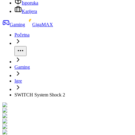
Isporuka
Karijera
Gaming
GigaMAX
Početna
Gaming
Igre
SWITCH System Shock 2