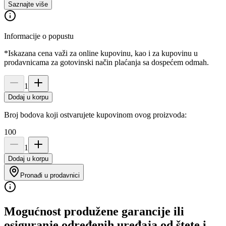
Saznajte više
Informacije o popustu
*Iskazana cena važi za online kupovinu, kao i za kupovinu u
prodavnicama za gotovinski način plaćanja sa dospećem odmah.
1
Dodaj u korpu
Broj bodova koji ostvarujete kupovinom ovog proizvoda:
100
1
Dodaj u korpu
Pronađi u prodavnici
Mogućnost produžene garancije ili
osiguranje određenih uređaja od štete i