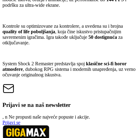
podršku za ultra-wide ekrane.
Kontrole su optimizovane za kontrolere, a uvedena su i brojna
quality of life poboljšanja
, koja čine iskustvo pristupačnijim
savremenim igračima. Igra takođe uključuje
50 dostignuća
za
otključavanje.
System Shock 2 Remaster predstavlja spoj
klasične sci-fi horor
atmosfere
, dubokog RPG sistema i modernih unapređenja, uz verno
očuvanje originalnog iskustva.
Prijavi se na naš newsletter
, n
N
e propusti naše najveće popuste i akcije.
Prijavi se