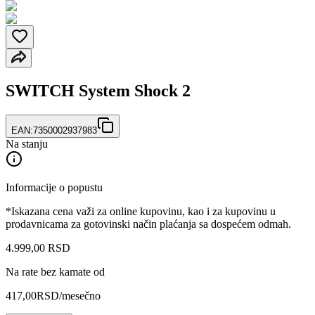
SWITCH System Shock 2
EAN:
7350002937983
Na stanju
Informacije o popustu
*Iskazana cena važi za online kupovinu, kao i za kupovinu u
prodavnicama za gotovinski način plaćanja sa dospećem odmah.
4.999
,
00
RSD
Na rate bez kamate od
417,00
RSD
/mesečno