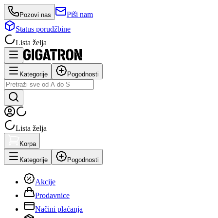
Piši nam
Pozovi nas
Status porudžbine
Lista želja
Kategorije
Pogodnosti
Lista želja
Korpa
Kategorije
Pogodnosti
Akcije
Prodavnice
Načini plaćanja