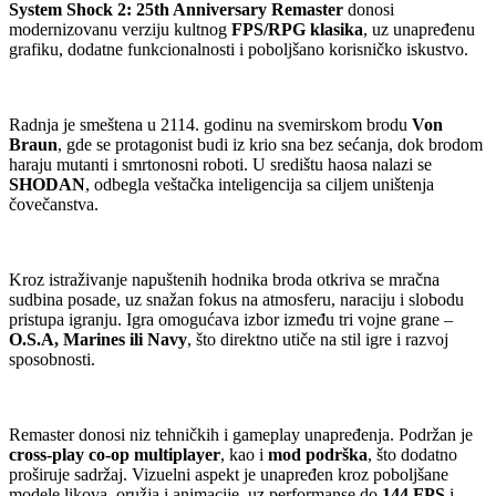
System Shock 2: 25th Anniversary Remaster
donosi
modernizovanu verziju kultnog
FPS/RPG klasika
, uz unapređenu
grafiku, dodatne funkcionalnosti i poboljšano korisničko iskustvo.
Radnja je smeštena u 2114. godinu na svemirskom brodu
Von
Braun
, gde se protagonist budi iz krio sna bez sećanja, dok brodom
haraju mutanti i smrtonosni roboti. U središtu haosa nalazi se
SHODAN
, odbegla veštačka inteligencija sa ciljem uništenja
čovečanstva.
Kroz istraživanje napuštenih hodnika broda otkriva se mračna
sudbina posade, uz snažan fokus na atmosferu, naraciju i slobodu
pristupa igranju. Igra omogućava izbor između tri vojne grane –
O.S.A, Marines ili Navy
, što direktno utiče na stil igre i razvoj
sposobnosti.
Remaster donosi niz tehničkih i gameplay unapređenja. Podržan je
cross-play co-op multiplayer
, kao i
mod podrška
, što dodatno
proširuje sadržaj. Vizuelni aspekt je unapređen kroz poboljšane
modele likova, oružja i animacije, uz performanse do
144 FPS
i