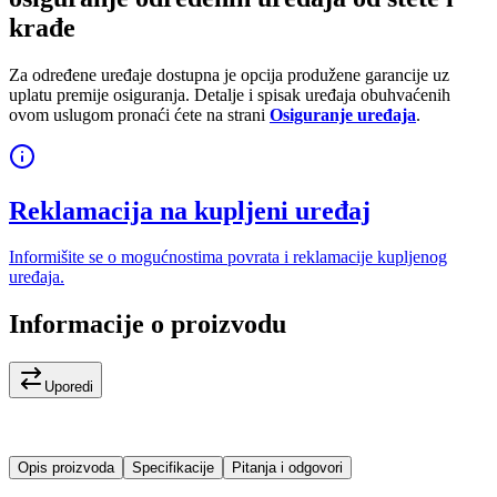
krađe
Za određene uređaje dostupna je opcija produžene garancije uz
uplatu premije osiguranja. Detalje i spisak uređaja obuhvaćenih
ovom uslugom pronaći ćete na strani
Osiguranje uređaja
.
Reklamacija na kupljeni uređaj
Informišite se o mogućnostima povrata i reklamacije kupljenog
uređaja.
Informacije o proizvodu
Uporedi
Opis proizvoda
Specifikacije
Pitanja i odgovori