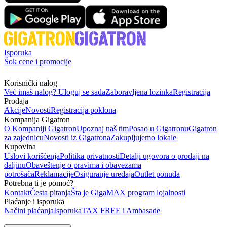
Isporuka
Šok cene i promocije
Korisnički nalog
Već imaš nalog? Uloguj se sada
Zaboravljena lozinka
Registracija
Prodaja
Akcije
Novosti
Registracija poklona
Kompanija Gigatron
O Kompaniji Gigatron
Upoznaj naš tim
Posao u Gigatronu
Gigatron
za zajednicu
Novosti iz Gigatrona
Zakupljujemo lokale
Kupovina
Uslovi korišćenja
Politika privatnosti
Detalji ugovora o prodaji na
daljinu
Obaveštenje o pravima i obavezama
potrošača
Reklamacije
Osiguranje uređaja
Outlet ponuda
Potrebna ti je pomoć?
Kontakt
Česta pitanja
Šta je GigaMAX program lojalnosti
Plaćanje i isporuka
Načini plaćanja
Isporuka
TAX FREE i Ambasade