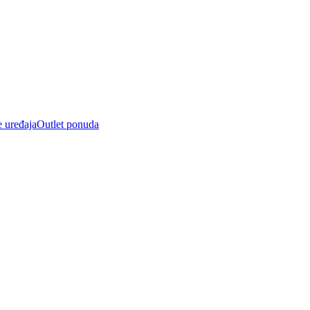
e uređaja
Outlet ponuda