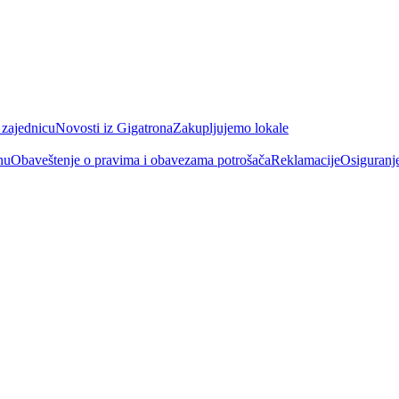
 zajednicu
Novosti iz Gigatrona
Zakupljujemo lokale
nu
Obaveštenje o pravima i obavezama potrošača
Reklamacije
Osiguranj