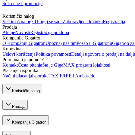
Šok cene i promocije
Korisnički nalog
Već imaš nalog? Uloguj se sada
Zaboravljena lozinka
Registracija
Prodaja
Akcije
Novosti
Registracija poklona
Kompanija Gigatron
O Kompaniji Gigatron
Upoznaj naš tim
Posao u Gigatronu
Gigatron za
Kupovina
Uslovi korišćenja
Politika privatnosti
Detalji ugovora o prodaji na dalji
Potrebna ti je pomoć?
Kontakt
Česta pitanja
Šta je GigaMAX program lojalnosti
Plaćanje i isporuka
Načini plaćanja
Isporuka
TAX FREE i Ambasade
Korisnički nalog
Prodaja
Kompanija Gigatron