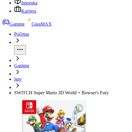
Isporuka
Karijera
Gaming
GigaMAX
Početna
Gaming
Igre
SWITCH Super Mario 3D World + Bowser's Fury