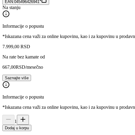
EAN:
045496426941
Na stanju
Informacije o popustu
*Iskazana cena važi za online kupovinu, kao i za kupovinu u prodav
7.999
,
00
RSD
Na rate bez kamate od
667,00
RSD
/mesečno
Saznajte više
Informacije o popustu
*Iskazana cena važi za online kupovinu, kao i za kupovinu u prodav
1
Dodaj u korpu