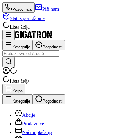
Piši nam
Pozovi nas
Status porudžbine
Lista želja
Kategorije
Pogodnosti
Lista želja
Korpa
Kategorije
Pogodnosti
Akcije
Prodavnice
Načini plaćanja