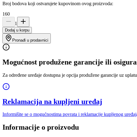
Broj bodova koji ostvarujete kupovinom ovog proizvoda:
160
1
Dodaj u korpu
Pronađi u prodavnici
Mogućnost produžene garancije ili osigura
Za određene uređaje dostupna je opcija produžene garancije uz uplatu
Reklamacija na kupljeni uređaj
Informišite se o mogućnostima povrata i reklamacije kupljenog uređaj
Informacije o proizvodu