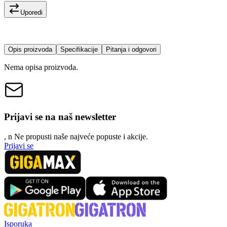
Uporedi
Opis proizvoda
Specifikacije
Pitanja i odgovori
Nema opisa proizvoda.
Prijavi se na naš newsletter
, n
N
e propusti naše najveće popuste i akcije.
Prijavi se
Isporuka