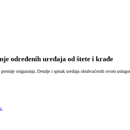
nje određenih uređaja od štete i krađe
 premije osiguranja. Detalje i spisak uređaja obuhvaćenih ovom uslugom
a.