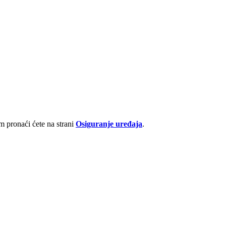
 pronaći ćete na strani
Osiguranje uređaja
.