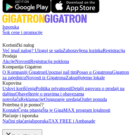
Isporuka
Šok cene i promocije
Korisnički nalog
Već imaš nalog? Uloguj se sada
Zaboravljena lozinka
Registracija
Prodaja
Akcije
Novosti
Registracija poklona
Kompanija Gigatron
O Kompaniji Gigatron
Upoznaj naš tim
Posao u Gigatronu
Gigatron
za zajednicu
Novosti iz Gigatrona
Zakupljujemo lokale
Kupovina
Uslovi korišćenja
Politika privatnosti
Detalji ugovora o prodaji na
daljinu
Obaveštenje o pravima i obavezama
potrošača
Reklamacije
Osiguranje uređaja
Outlet ponuda
Potrebna ti je pomoć?
Kontakt
Česta pitanja
Šta je GigaMAX program lojalnosti
Plaćanje i isporuka
Načini plaćanja
Isporuka
TAX FREE i Ambasade