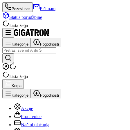
Piši nam
Pozovi nas
Status porudžbine
Lista želja
Kategorije
Pogodnosti
Lista želja
Korpa
Kategorije
Pogodnosti
Akcije
Prodavnice
Načini plaćanja