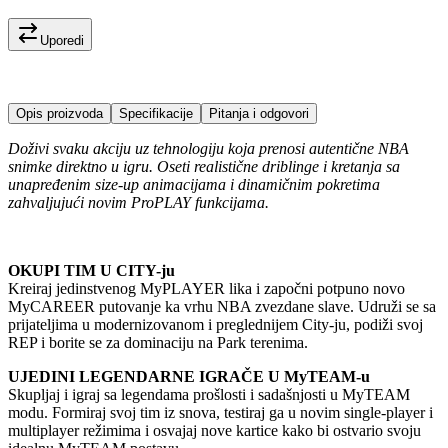
Uporedi
Opis proizvoda
Specifikacije
Pitanja i odgovori
Doživi svaku akciju uz tehnologiju koja prenosi autentične NBA
snimke direktno u igru. Oseti realistične driblinge i kretanja sa
unapređenim size-up animacijama i dinamičnim pokretima
zahvaljujući novim ProPLAY funkcijama.
OKUPI TIM U CITY-ju
Kreiraj jedinstvenog MyPLAYER lika i započni potpuno novo
MyCAREER putovanje ka vrhu NBA zvezdane slave. Udruži se sa
prijateljima u modernizovanom i preglednijem City-ju, podiži svoj
REP i borite se za dominaciju na Park terenima.
UJEDINI LEGENDARNE IGRAČE U MyTEAM-u
Skupljaj i igraj sa legendama prošlosti i sadašnjosti u MyTEAM
modu. Formiraj svoj tim iz snova, testiraj ga u novim single-player i
multiplayer režimima i osvajaj nove kartice kako bi ostvario svoju