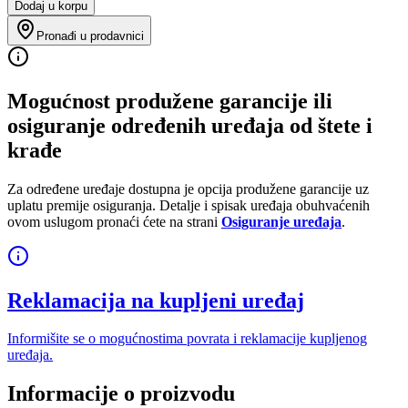
Dodaj u korpu
Pronađi u prodavnici
Mogućnost produžene garancije ili
osiguranje određenih uređaja od štete i
krađe
Za određene uređaje dostupna je opcija produžene garancije uz
uplatu premije osiguranja. Detalje i spisak uređaja obuhvaćenih
ovom uslugom pronaći ćete na strani
Osiguranje uređaja
.
Reklamacija na kupljeni uređaj
Informišite se o mogućnostima povrata i reklamacije kupljenog
uređaja.
Informacije o proizvodu