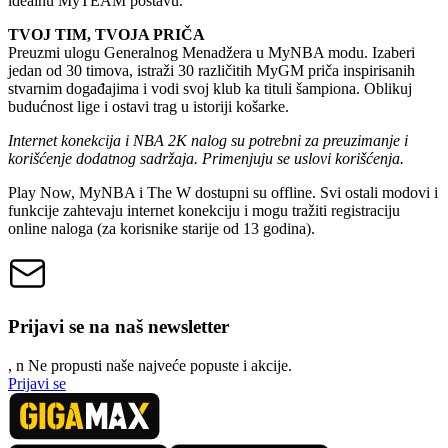
idealnu MyTEAM postavu.
TVOJ TIM, TVOJA PRIČA
Preuzmi ulogu Generalnog Menadžera u MyNBA modu. Izaberi
jedan od 30 timova, istraži 30 različitih MyGM priča inspirisanih
stvarnim događajima i vodi svoj klub ka tituli šampiona. Oblikuj
budućnost lige i ostavi trag u istoriji košarke.
Internet konekcija i NBA 2K nalog su potrebni za preuzimanje i
korišćenje dodatnog sadržaja. Primenjuju se uslovi korišćenja.
Play Now, MyNBA i The W dostupni su offline. Svi ostali modovi i
funkcije zahtevaju internet konekciju i mogu tražiti registraciju
online naloga (za korisnike starije od 13 godina).
Prijavi se na naš newsletter
, n
N
e propusti naše najveće popuste i akcije.
Prijavi se