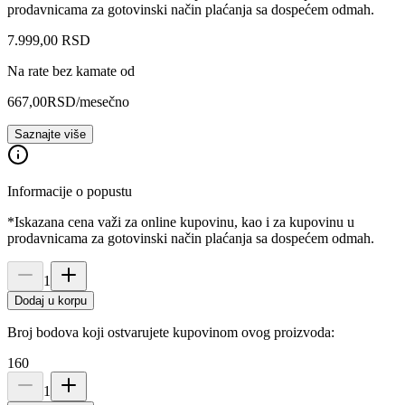
prodavnicama za gotovinski način plaćanja sa dospećem odmah.
7.999
,
00
RSD
Na rate bez kamate od
667,00
RSD
/mesečno
Saznajte više
Informacije o popustu
*Iskazana cena važi za online kupovinu, kao i za kupovinu u
prodavnicama za gotovinski način plaćanja sa dospećem odmah.
1
Dodaj u korpu
Broj bodova koji ostvarujete kupovinom ovog proizvoda:
160
1