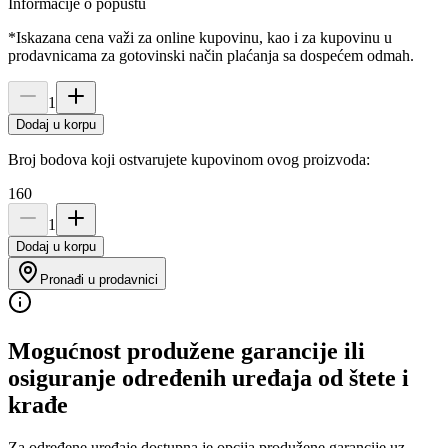
Informacije o popustu
*Iskazana cena važi za online kupovinu, kao i za kupovinu u
prodavnicama za gotovinski način plaćanja sa dospećem odmah.
1
Dodaj u korpu
Broj bodova koji ostvarujete kupovinom ovog proizvoda:
160
1
Dodaj u korpu
Pronađi u prodavnici
Mogućnost produžene garancije ili
osiguranje određenih uređaja od štete i
krađe
Za određene uređaje dostupna je opcija produžene garancije uz