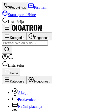
Piši nam
Pozovi nas
Status porudžbine
Lista želja
Kategorije
Pogodnosti
Lista želja
Korpa
Kategorije
Pogodnosti
Akcije
Prodavnice
Načini plaćanja