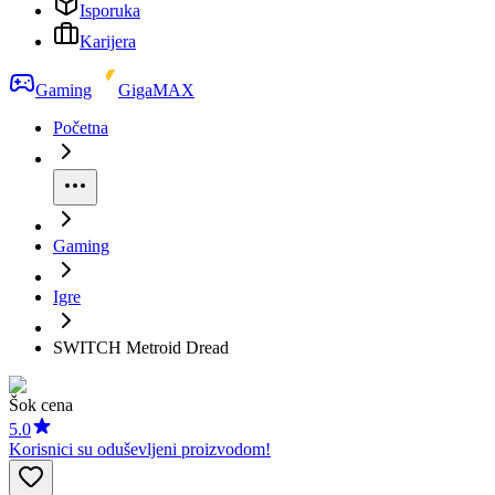
Isporuka
Karijera
Gaming
GigaMAX
Početna
Gaming
Igre
SWITCH Metroid Dread
Šok cena
5.0
Korisnici su oduševljeni proizvodom!