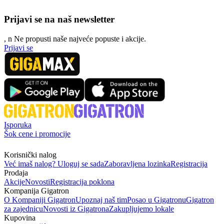
Prijavi se na naš newsletter
, n
N
e propusti naše najveće popuste i akcije.
Prijavi se
Isporuka
Šok cene i promocije
Korisnički nalog
Već imaš nalog? Uloguj se sada
Zaboravljena lozinka
Registracija
Prodaja
Akcije
Novosti
Registracija poklona
Kompanija Gigatron
O Kompaniji Gigatron
Upoznaj naš tim
Posao u Gigatronu
Gigatron
za zajednicu
Novosti iz Gigatrona
Zakupljujemo lokale
Kupovina