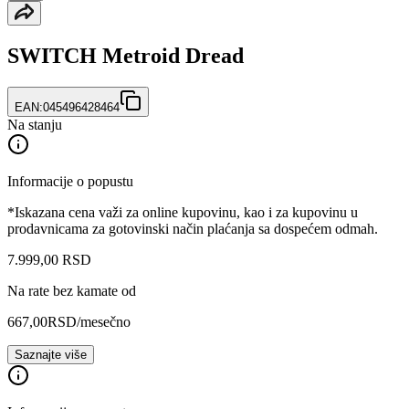
SWITCH Metroid Dread
EAN:
045496428464
Na stanju
Informacije o popustu
*Iskazana cena važi za online kupovinu, kao i za kupovinu u
prodavnicama za gotovinski način plaćanja sa dospećem odmah.
7.999
,
00
RSD
Na rate bez kamate od
667,00
RSD
/mesečno
Saznajte više