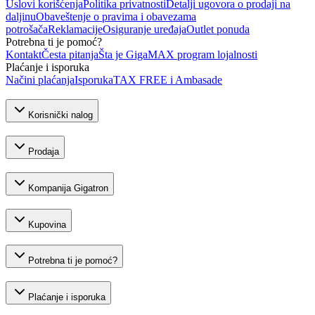
Uslovi korišćenja
Politika privatnosti
Detalji ugovora o prodaji na
daljinu
Obaveštenje o pravima i obavezama
potrošača
Reklamacije
Osiguranje uređaja
Outlet ponuda
Potrebna ti je pomoć?
Kontakt
Česta pitanja
Šta je GigaMAX program lojalnosti
Plaćanje i isporuka
Načini plaćanja
Isporuka
TAX FREE i Ambasade
Korisnički nalog
Prodaja
Kompanija Gigatron
Kupovina
Potrebna ti je pomoć?
Plaćanje i isporuka