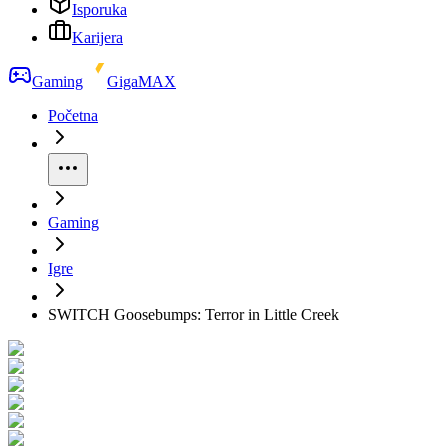
Isporuka
Karijera
Gaming
GigaMAX
Početna
Gaming
Igre
SWITCH Goosebumps: Terror in Little Creek