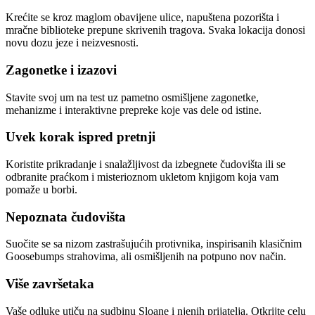
Krećite se kroz maglom obavijene ulice, napuštena pozorišta i
mračne biblioteke prepune skrivenih tragova. Svaka lokacija donosi
novu dozu jeze i neizvesnosti.
Zagonetke i izazovi
Stavite svoj um na test uz pametno osmišljene zagonetke,
mehanizme i interaktivne prepreke koje vas dele od istine.
Uvek korak ispred pretnji
Koristite prikradanje i snalažljivost da izbegnete čudovišta ili se
odbranite praćkom i misterioznom ukletom knjigom koja vam
pomaže u borbi.
Nepoznata čudovišta
Suočite se sa nizom zastrašujućih protivnika, inspirisanih klasičnim
Goosebumps strahovima, ali osmišljenih na potpuno nov način.
Više završetaka
Vaše odluke utiču na sudbinu Sloane i njenih prijatelja. Otkrijte celu