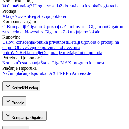
Korisnički nalog
Već imaš nalog? Uloguj se sada
Zaboravljena lozinka
Registracija
Prodaja
Akcije
Novosti
Registracija poklona
Kompanija Gigatron
O Kompaniji Gigatron
Upoznaj naš tim
Posao u Gigatronu
Gigatron
za zajednicu
Novosti iz Gigatrona
Zakupljujemo lokale
Kupovina
Uslovi korišćenja
Politika privatnosti
Detalji ugovora o prodaji na
daljinu
Obaveštenje o pravima i obavezama
potrošača
Reklamacije
Osiguranje uređaja
Outlet ponuda
Potrebna ti je pomoć?
Kontakt
Česta pitanja
Šta je GigaMAX program lojalnosti
Plaćanje i isporuka
Načini plaćanja
Isporuka
TAX FREE i Ambasade
Korisnički nalog
Prodaja
Kompanija Gigatron