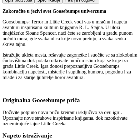
Opis proizvoda
Specifikacije
Pitanja i odgovori
Zakoračite u jezivi svet Goosebumps univerzuma
Goosebumps: Terror in Little Creek vodi vas u mračnu i napetu
avanturu inspirisanu kultnim knjigama R. L. Stajna. U ulozi
tinejdžerke Sloane Spencer, naći ćete se zarobljeni u gradu punom
noćnih mora, gde svaka ulica krije novu pretnju, a svaka senka
skriva tajnu.
Istražujte ukleta mesta, rešavajte zagonetke i suočite se sa zlokobnim
čudovištima dok polako otkrivate mračnu istinu koja se krije iza
grada Little Creek. Igra donosi prepoznatljivu Goosebumps
kombinaciju napetosti, misterije i suptilnog humora, pogodnu i za
mlađe i za starije ljubitelje horor avantura.
Originalna Goosebumps priča
Doživite potpuno novu priču kreiranu isključivo za ovu igru.
Upoznajte nove strahove inspirisane knjigama, dok razotkrivate
uznemirujuće tajne Little Creeka.
Napeto istraživanje