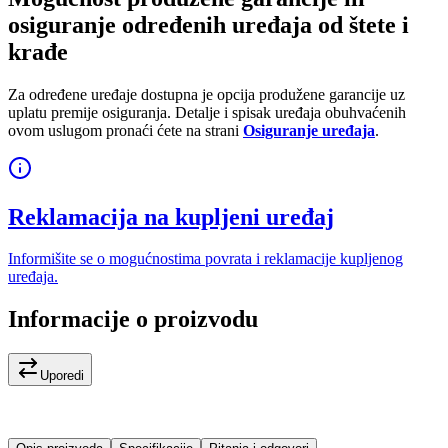
osiguranje određenih uređaja od štete i
krađe
Za određene uređaje dostupna je opcija produžene garancije uz
uplatu premije osiguranja. Detalje i spisak uređaja obuhvaćenih
ovom uslugom pronaći ćete na strani
Osiguranje uređaja
.
Reklamacija na kupljeni uređaj
Informišite se o mogućnostima povrata i reklamacije kupljenog
uređaja.
Informacije o proizvodu
Uporedi