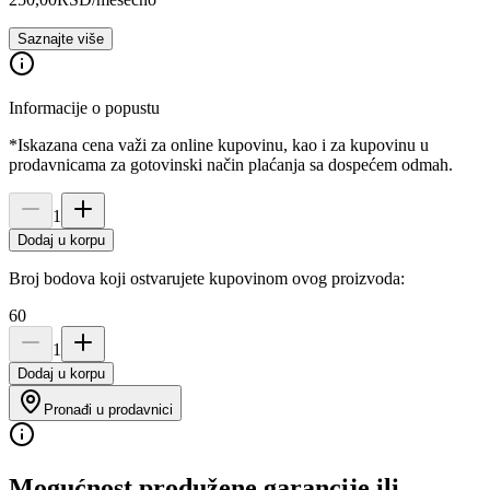
Saznajte više
Informacije o popustu
*Iskazana cena važi za online kupovinu, kao i za kupovinu u
prodavnicama za gotovinski način plaćanja sa dospećem odmah.
1
Dodaj u korpu
Broj bodova koji ostvarujete kupovinom ovog proizvoda:
60
1
Dodaj u korpu
Pronađi u prodavnici
Mogućnost produžene garancije ili