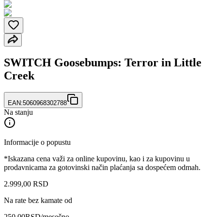
SWITCH Goosebumps: Terror in Little
Creek
EAN:
5060968302788
Na stanju
Informacije o popustu
*Iskazana cena važi za online kupovinu, kao i za kupovinu u
prodavnicama za gotovinski način plaćanja sa dospećem odmah.
2.999
,
00
RSD
Na rate bez kamate od
250,00
RSD
/mesečno