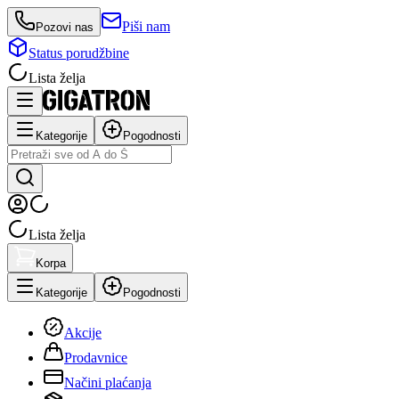
Piši nam
Pozovi nas
Status porudžbine
Lista želja
Kategorije
Pogodnosti
Lista želja
Korpa
Kategorije
Pogodnosti
Akcije
Prodavnice
Načini plaćanja