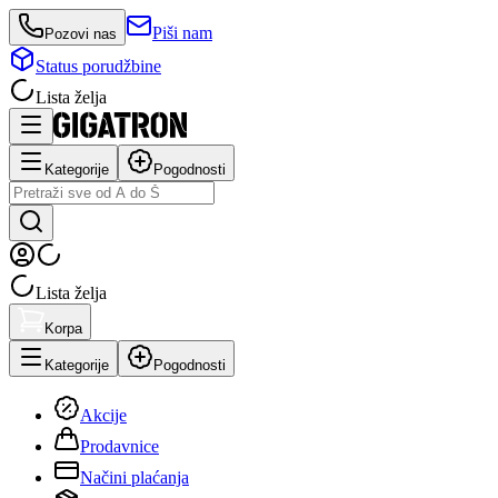
Piši nam
Pozovi nas
Status porudžbine
Lista želja
Kategorije
Pogodnosti
Lista želja
Korpa
Kategorije
Pogodnosti
Akcije
Prodavnice
Načini plaćanja